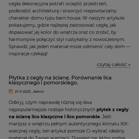
cegła dekoracyjna potrafi ocieplić przestrzeń,
podkreślić architekturę i stworzyć niepowtarzalny
charakter domu typu barn house. W naszym artykule
pokazujemy, gdzie najlepiej zastosować cegłę, jak
dopasować jej kolor do wnętrza oraz co zrobić, by
harmonijnie połączyć styl rustykalny z nowoczesnym.
Sprawdź, jak jeden materiał może odmienić cały dom —
inspiracje czekają!
czytaj całość »
Płytka z cegły na ścianę. Porównanie lica
klasycznego i pomorskiego.
21-11-2025 , Admin
Odkryj, czym naprawdę różnią się dwa
najpopularniejsze rodzaje historycznych
płytek z cegły
na ścianę lico klasyczne i lico pomorskie
. Jeśli
marzysz o wnętrzu pełnym autentycznego klimatu XIX-
wiecznej cegły, ten artykuł pomoże Ci wybrać idealny
materiał do Twojej aranżacji. Dowiesz się, który rodzaj