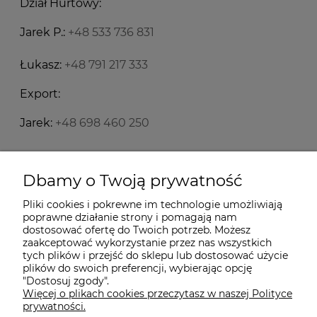
Dział Hurtowy:
Jarek P.:
+48 533 736 831
Łukasz:
+48 791 217 333
Export:
Jarek:
+48 698 460 250
Starecegly.com
Dbamy o Twoją prywatność
Pliki cookies i pokrewne im technologie umożliwiają
Płatności i dostawa
poprawne działanie strony i pomagają nam
dostosować ofertę do Twoich potrzeb. Możesz
zaakceptować wykorzystanie przez nas wszystkich
Moje konto
tych plików i przejść do sklepu lub dostosować użycie
plików do swoich preferencji, wybierając opcję
"Dostosuj zgody".
Więcej o plikach cookies przeczytasz w naszej Polityce
Informacje
prywatności.