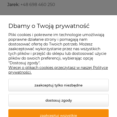
Jarek:
+48 698 460 250
Starecegly.com
Dbamy o Twoją prywatność
Pliki cookies i pokrewne im technologie umożliwiają
Płatności i dostawa
poprawne działanie strony i pomagają nam
dostosować ofertę do Twoich potrzeb. Możesz
zaakceptować wykorzystanie przez nas wszystkich
Moje konto
tych plików i przejść do sklepu lub dostosować użycie
plików do swoich preferencji, wybierając opcję
"Dostosuj zgody".
Więcej o plikach cookies przeczytasz w naszej Polityce
Informacje
prywatności.
zaakceptuj tylko niezbędne
dostosuj zgody
zaakceptuj wszystkie