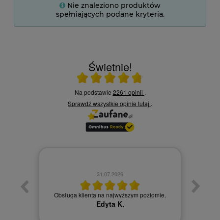
Nie znaleziono produktów
spełniających podane kryteria.
Świetnie!
Ocena średnia 4.8 na 5
Na podstawie
2261 opinii
.
Sprawdź wszystkie opinie
tutaj
.
31.07.2026
łatwy
Obsługa klienta na najwyższym poziomie.
Obsł
Edyta K.