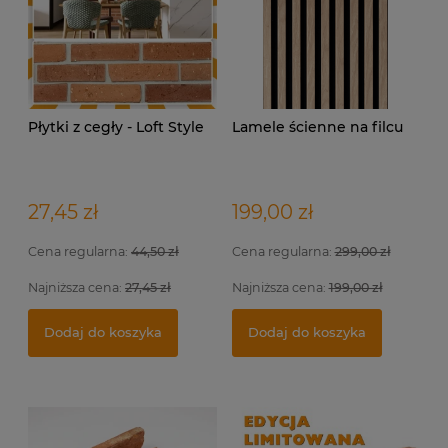
Płytki z cegły - Loft Style
Lamele ścienne na filcu
27,45 zł
199,00 zł
Cena regularna:
44,50 zł
Cena regularna:
299,00 zł
Najniższa cena:
27,45 zł
Najniższa cena:
199,00 zł
Indywidualna wizualizacja projektu
Fu
Pł
Dodaj do koszyka
Dodaj do koszyka
399,00 zł
5,
17