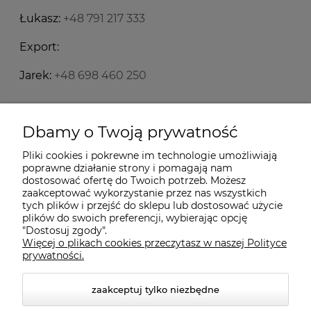
Łukasz:
+48 791 217 333
Export:
Jarek:
+48 698 460 250
Starecegly.com
Dbamy o Twoją prywatność
Pliki cookies i pokrewne im technologie umożliwiają
Płatności i dostawa
poprawne działanie strony i pomagają nam
dostosować ofertę do Twoich potrzeb. Możesz
zaakceptować wykorzystanie przez nas wszystkich
tych plików i przejść do sklepu lub dostosować użycie
Moje konto
plików do swoich preferencji, wybierając opcję
"Dostosuj zgody".
Więcej o plikach cookies przeczytasz w naszej Polityce
Informacje
prywatności.
zaakceptuj tylko niezbędne