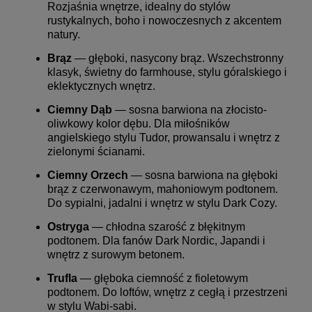
Rozjaśnia wnętrze, idealny do stylów
rustykalnych, boho i nowoczesnych z akcentem
natury.
Brąz
— głęboki, nasycony brąz. Wszechstronny
klasyk, świetny do farmhouse, stylu góralskiego i
eklektycznych wnętrz.
Ciemny Dąb
— sosna barwiona na złocisto-
oliwkowy kolor dębu. Dla miłośników
angielskiego stylu Tudor, prowansalu i wnętrz z
zielonymi ścianami.
Ciemny Orzech
— sosna barwiona na głęboki
brąz z czerwonawym, mahoniowym podtonem.
Do sypialni, jadalni i wnętrz w stylu Dark Cozy.
Ostryga
— chłodna szarość z błękitnym
podtonem. Dla fanów Dark Nordic, Japandi i
wnętrz z surowym betonem.
Trufla
— głęboka ciemność z fioletowym
podtonem. Do loftów, wnętrz z cegłą i przestrzeni
w stylu Wabi-sabi.