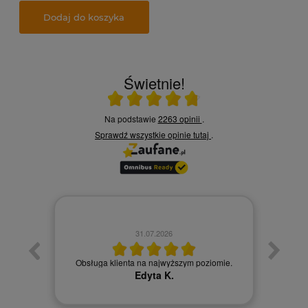
Dodaj do koszyka
Świetnie!
Ocena średnia 4.8 na 5
Na podstawie
2263 opinii
.
Sprawdź wszystkie opinie
tutaj
.
31.07.2026
łatwy
Obsługa klienta na najwyższym poziomie.
Obsł
Edyta K.