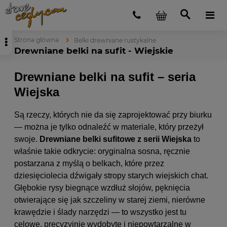
Strona główna
Belki drewniane rustykalne
Drewniane belki na sufit - Wiejskie
Drewniane belki na sufit – seria
Wiejska
Są rzeczy, których nie da się zaprojektować przy biurku
— można je tylko odnaleźć w materiale, który przeżył
swoje.
Drewniane belki sufitowe z serii Wiejska
to
właśnie takie odkrycie: oryginalna sosna, ręcznie
postarzana z myślą o belkach, które przez
dziesięciolecia dźwigały stropy starych wiejskich chat.
Głębokie rysy biegnące wzdłuż słojów, pęknięcia
otwierające się jak szczeliny w starej ziemi, nierówne
krawędzie i ślady narzędzi — to wszystko jest tu
celowe, precyzyjnie wydobyte i niepowtarzalne w