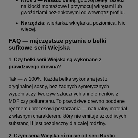
Krok 3 — Nasadź belkę:
gotową belkę nasadź
na klocki montażowe i przymocuj wkrętami lub
gwoździami bezłebkowymi od wewnątrz profilu.
Narzędzia:
wiertarka, wkrętarka, poziomica. Nic
więcej.
FAQ — najczęstsze pytania o belki
sufitowe serii Wiejska
1. Czy belki serii Wiejska są wykonane z
prawdziwego drewna?
Tak — w 100%. Każda belka wykonana jest z
oryginalnej sosny, bez żadnych syntetycznych
wypełniaczy, tworzyw sztucznych ani elementów z
MDF czy poliuretanu. To prawdziwe drewno poddane
ręcznemu procesowi postarzania — naturalny materiał
z własnym charakterem, który nie emituje szkodliwych
substancji i jest bezpieczny dla całej rodziny.
2. Czym seria Wiejska różni się od serii Rustic