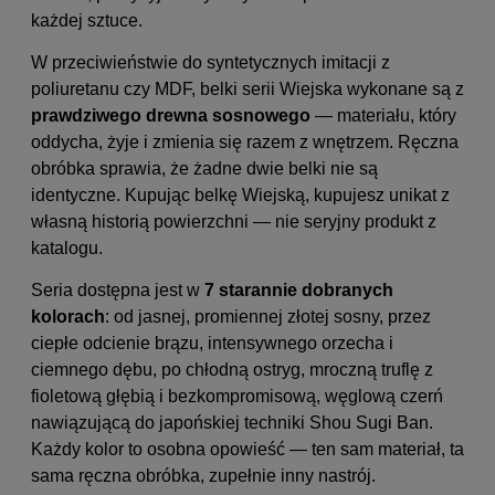
każdej sztuce.
W przeciwieństwie do syntetycznych imitacji z
poliuretanu czy MDF, belki serii Wiejska wykonane są z
prawdziwego drewna sosnowego
— materiału, który
oddycha, żyje i zmienia się razem z wnętrzem. Ręczna
obróbka sprawia, że żadne dwie belki nie są
identyczne. Kupując belkę Wiejską, kupujesz unikat z
własną historią powierzchni — nie seryjny produkt z
katalogu.
Seria dostępna jest w
7 starannie dobranych
kolorach
: od jasnej, promiennej złotej sosny, przez
ciepłe odcienie brązu, intensywnego orzecha i
ciemnego dębu, po chłodną ostryg, mroczną truflę z
fioletową głębią i bezkompromisową, węglową czerń
nawiązującą do japońskiej techniki Shou Sugi Ban.
Każdy kolor to osobna opowieść — ten sam materiał, ta
sama ręczna obróbka, zupełnie inny nastrój.