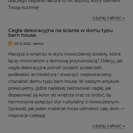
dlaczego ceglana faktura to hit sezonu, który odmieni
Twoją kuchnię!
czytaj całość »
Cegła dekoracyjna na ścianie w domu typu
barn house.
03-12-2025 , Admin
Marzysz o wnętrzu w stylu nowoczesnej stodoły, które
łączy minimalizm z domową przytulnością? Odkryj, jak
cegła dekoracyjna potrafi ocieplić przestrzeń,
podkreślić architekturę i stworzyć niepowtarzalny
charakter domu typu barn house. W naszym artykule
pokazujemy, gdzie najlepiej zastosować cegłę, jak
dopasować jej kolor do wnętrza oraz co zrobić, by
harmonijnie połączyć styl rustykalny z nowoczesnym.
Sprawdź, jak jeden materiał może odmienić cały dom —
inspiracje czekają!
czytaj całość »