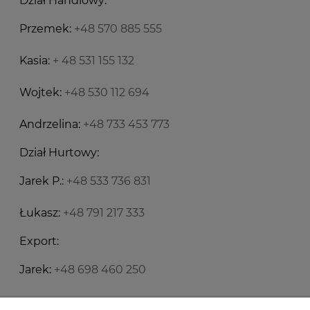
Dział Handlowy:
Przemek:
+48 570 885 555
Kasia:
+ 48 531 155 132
Wojtek:
+48 530 112 694
Andrzelina:
+48 733 453 773
Dział Hurtowy:
Jarek P.:
+48 533 736 831
Łukasz:
+48 791 217 333
Export:
Jarek:
+48 698 460 250