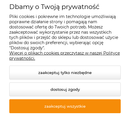
Starecegly.com
Dbamy o Twoją prywatność
Pliki cookies i pokrewne im technologie umożliwiają
Płatności i dostawa
poprawne działanie strony i pomagają nam
dostosować ofertę do Twoich potrzeb. Możesz
zaakceptować wykorzystanie przez nas wszystkich
Moje konto
tych plików i przejść do sklepu lub dostosować użycie
plików do swoich preferencji, wybierając opcję
"Dostosuj zgody".
Więcej o plikach cookies przeczytasz w naszej Polityce
Informacje
prywatności.
zaakceptuj tylko niezbędne
dostosuj zgody
zaakceptuj wszystkie
© 2026 starecegly.com. Wszelkie prawa zastrzeżone.
Styl graficzny ShopGadget.pl
Sklep internetowy Shoper
Premium