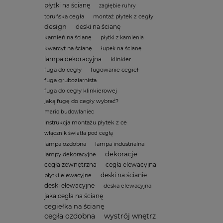
płytki na ścianę
zagłębie ruhry
toruńska cegła
montaż płytek z cegły
design
deski na ścianę
kamień na ścianę
płytki z kamienia
kwarcyt na ścianę
łupek na ścianę
lampa dekoracyjna
klinkier
fuga do cegły
fugowanie cegieł
fuga gruboziarnista
fuga do cegły klinkierowej
jaką fugę do cegły wybrać?
mario budowlaniec
instrukcja montażu płytek z ce
włącznik światła pod cegłą
lampa ozdobna
lampa industrialna
dekoracje
lampy dekoracyjne
cegła zewnętrzna
cegła elewacyjna
deski na ścianie
płytki elewacyjne
deski elewacyjne
deska elewacyjna
jaka cegła na ścianę
cegiełka na ścianę
cegła ozdobna
wystrój wnętrz