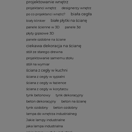
projektowanie wnętrz
projektanci wnętrz
designerzy wnętrz
biała cegła
po co projektanci wnętrz?
białe płytki na ścianę
biały klinkier
panele ścienne w 3D
panele 3d
płyty gipsowe 3D
panele ozdobne na ściane
ciekawa dekoracja na ścianę
stół ze starego drewna
projektowanie samemu stołu
stół na wymiar
ściana z cegły w kuchni
ściana z cegły w sypialni
ściana z cegły w łazience
ściana z cegły w korytarzu
tynk betonowy
tynk dekoracyjny
beton dekoracyjny
beton na ścianę
tynk ozdobny
beton ozdobny
lampa do wnętrza industrialneg
Jakie lampy industrialne
jaka lampa industrialna