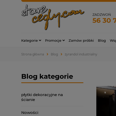
ZADZWOŃ
56 30 
Kategorie
Promocje
Zamów próbki
Blog
Wsp
Strona główna
Blog
żyrandol industrialny
Blog kategorie
płytki dekoracyjne na
ścianie
Nowości