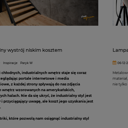
lny wystrój niskim kosztem
Lampa 
0
Inspiracje
Paryk W
06-12-
chłodnych, industrialnych wnętrz staje się coraz
Metalowe
zeglądając portale internetowe i media
materiał,
iowe, z każdej strony spływają do nas zdjęcia
nie tylko
h wnętrz wzorowanych na amerykańskich,
h halach. Nie da się ukryć, że industrialny styl jest
i przyciągający uwagę, ale koszt jego uzyskania jest
.
 triki, które pozwolą nam osiągnąć industrialny styl
edużym kosztem?