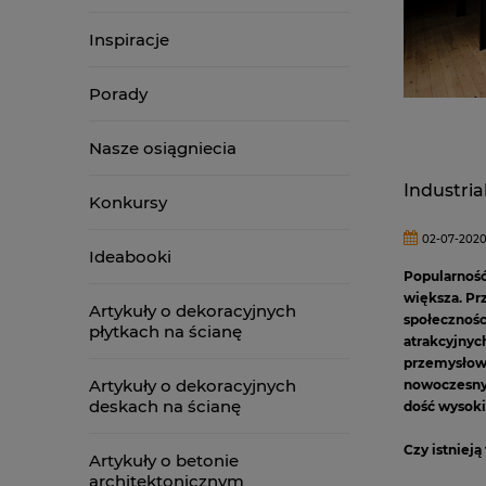
Inspiracje
Porady
Nasze osiągniecia
Industria
Konkursy
02-07-202
Ideabooki
Popularność 
większa. Pr
Artykuły o dekoracyjnych
społecznośc
płytkach na ścianę
atrakcyjnyc
przemysłowyc
Artykuły o dekoracyjnych
nowoczesny 
deskach na ścianę
dość wysoki
Czy istnieją
Artykuły o betonie
wnętrza ni
architektonicznym