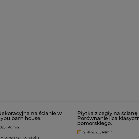
dekoracyjna na ścianie w
Płytka z cegły na ścianę.
ypu barn house.
Porównanie lica klasycz
pomorskiego.
025 , Admin
21-11-2025 , Admin
 o wnętrzu w stylu