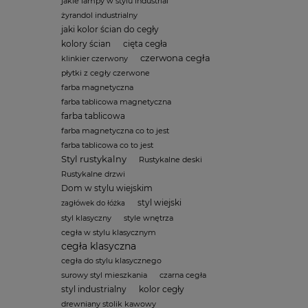
jakie lampy w stylu industrial
żyrandol industrialny
jaki kolor ścian do cegły
kolory ścian
cięta cegła
czerwona cegła
klinkier czerwony
płytki z cegły czerwone
farba magnetyczna
farba tablicowa magnetyczna
farba tablicowa
farba magnetyczna co to jest
farba tablicowa co to jest
Styl rustykalny
Rustykalne deski
Rustykalne drzwi
Dom w stylu wiejskim
styl wiejski
zagłówek do łóżka
styl klasyczny
style wnętrza
cegła w stylu klasycznym
cegła klasyczna
cegła do stylu klasycznego
surowy styl mieszkania
czarna cegła
styl industrialny
kolor cegły
drewniany stolik kawowy