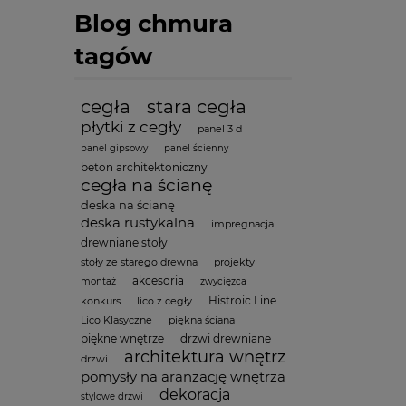
Blog chmura
tagów
cegła
stara cegła
płytki z cegły
panel 3 d
panel gipsowy
panel ścienny
beton architektoniczny
cegła na ścianę
deska na ścianę
deska rustykalna
impregnacja
drewniane stoły
stoły ze starego drewna
projekty
akcesoria
montaż
zwycięzca
Histroic Line
konkurs
lico z cegły
Lico Klasyczne
piękna ściana
piękne wnętrze
drzwi drewniane
architektura wnętrz
drzwi
pomysły na aranżację wnętrza
dekoracja
stylowe drzwi