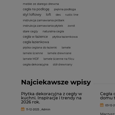
meble ze starego drewna
cegła na podłogę
piękna podłoga
styl loftowy
loft
des
rustic line
instrukcja zamawiania próbek
instrukcja zamawiania płytek
zwrot
stare cegly
naturalna cegła
cegła w łazience
płytka łazienkowa
cegła łazienkowa
płytka ceglana do łazienki
lamele
lamele ścienne
lamele drewniane
lamele MDF
lamele ścienne na filcu
cegła dekoracyjna
stół drewniany
Najciekawsze wpisy
Płytka dekoracyjna z cegły w
Cegła 
kuchni. Inspiracje i trendy na
domu t
2026 rok.
03-12-2
11-12-2025 , Admin
Marzysz