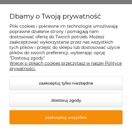
Starecegly.com
Dbamy o Twoją prywatność
Pliki cookies i pokrewne im technologie umożliwiają
Płatności i dostawa
poprawne działanie strony i pomagają nam
dostosować ofertę do Twoich potrzeb. Możesz
zaakceptować wykorzystanie przez nas wszystkich
Moje konto
tych plików i przejść do sklepu lub dostosować użycie
plików do swoich preferencji, wybierając opcję
"Dostosuj zgody".
Więcej o plikach cookies przeczytasz w naszej Polityce
Informacje
prywatności.
zaakceptuj tylko niezbędne
dostosuj zgody
zaakceptuj wszystkie
© 2026 starecegly.com. Wszelkie prawa zastrzeżone.