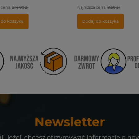
 cena:
214,00 zł
Najniższa cena:
8,50 zł
 do koszyka
Dodaj do koszyka
Newsletter
il, jeżeli chcesz otrzymywać informacje o no