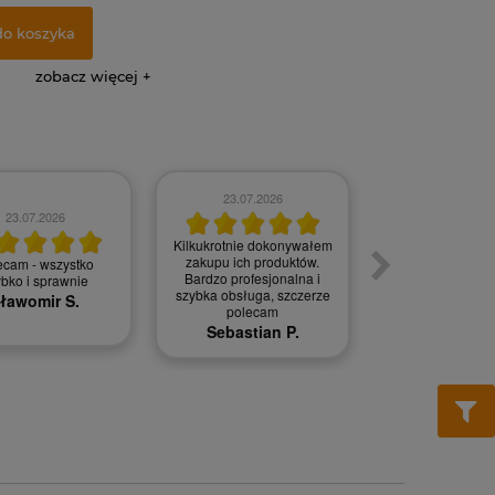
do koszyka
zobacz więcej
23.07.2026
23.07.2026
20.07.202
Kilkukrotnie dokonywałem
zakupu ich produktów.
ecam - wszystko
Bez zarzutu, 
Bardzo profesjonalna i
ybko i sprawnie
Jan S.
szybka obsługa, szczerze
ławomir S.
polecam
Sebastian P.