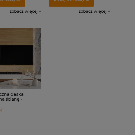
zobacz więcej
zobacz więcej
czna deska
a ścianę -
 OAK
ł