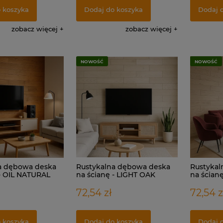
 koszyka
Dodaj do koszyka
Dodaj 
zobacz więcej
zobacz więcej
NOWOŚĆ
NOWOŚĆ
a dębowa deska
Rustykalna dębowa deska
Rustykal
 - OIL NATURAL
na ścianę - LIGHT OAK
na ścian
72,54 zł
72,54 z
 koszyka
Dodaj do koszyka
Dodaj 