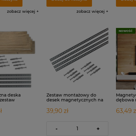
zobacz więcej
zobacz więcej
NOWOŚĆ
zna deska
Zestaw montażowy do
Magnety
zestaw
desek magnetycznych na
dębowa n
y na 1m2
1m2
NATURAL
ł
39,90 zł
63,49 z
-
+