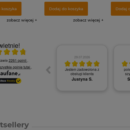
 koszyka
Dodaj do koszyka
Dodaj 
zobacz więcej
zobacz więcej
ietnie!
rednia 4.8 na 5
30.07.2026
29.07.2026
stawie
2261 opinii
.
szystkie opinie
tutaj
.
Obsługa klienta na
Jestem zadowolona z
pol
najwyższym poziomie
obsługi klienta
sz
Karolina R.
Justyna S.
S
tsellery