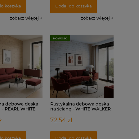
do koszyka
Dodaj do koszyka
zobacz więcej
zobacz więcej
NOWOŚĆ
na dębowa deska
Rustykalna dębowa deska
ę - PEARL WHITE
na ścianę - WHITE WALKER
ł
72,54 zł
do koszyka
Dodaj do koszyka