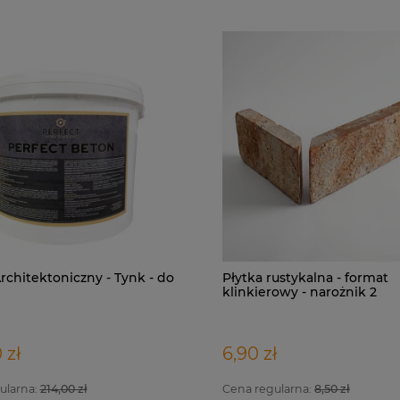
rchitektoniczny - Tynk - do
Płytka rustykalna - format
klinkierowy - narożnik 2
elementowy
 zł
6,90 zł
ularna:
214,00 zł
Cena regularna:
8,50 zł