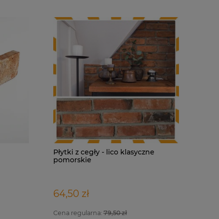
Płytki z cegły - lico klasyczne
pomorskie
Indywidualna wizualizacja projektu
Płytki ce
Beige - 4
64,50 zł
399,00 zł
175,20 z
Cena regularna:
79,50 zł