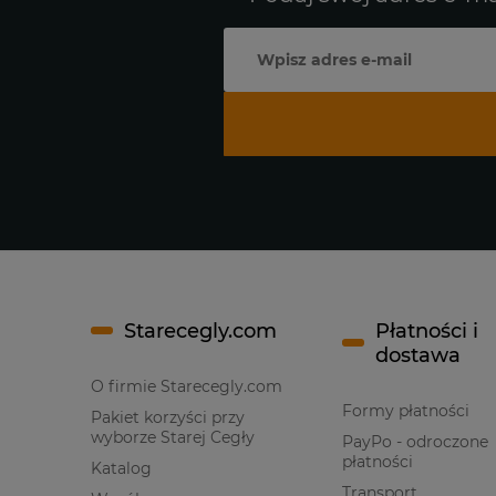
Starecegly.com
Płatności i
dostawa
O firmie Starecegly.com
Formy płatności
Pakiet korzyści przy
wyborze Starej Cegły
PayPo - odroczone
płatności
Katalog
Transport