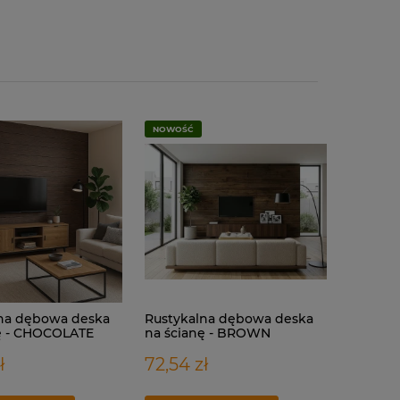
NOWOŚĆ
na dębowa deska
Rustykalna dębowa deska
ę - CHOCOLATE
na ścianę - BROWN
ł
72,54 zł