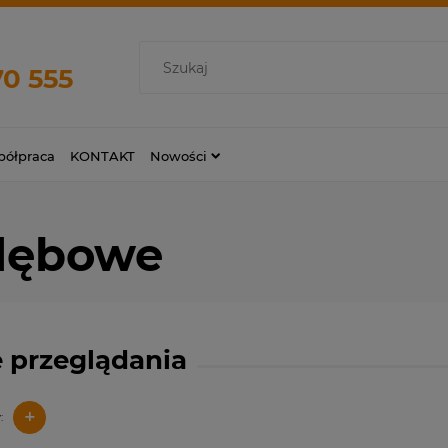
70 555
ółpraca
KONTAKT
Nowości
 dębowe
 przeglądania
+
: