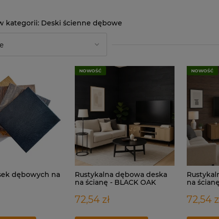
Deski ścienne dębowe
NOWOŚĆ
NOWOŚĆ
sek dębowych na
Rustykalna dębowa deska
Rustykal
na ścianę - BLACK OAK
na ścian
GREY
72,54 zł
72,54 z