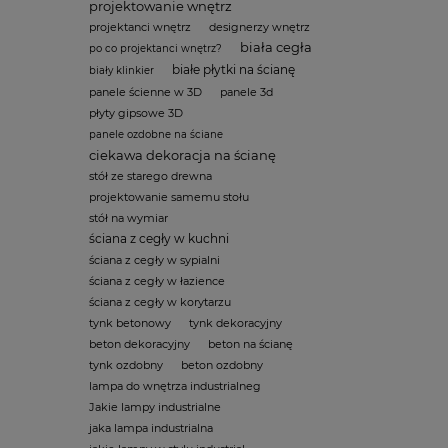
projektowanie wnętrz
projektanci wnętrz
designerzy wnętrz
biała cegła
po co projektanci wnętrz?
białe płytki na ścianę
biały klinkier
panele ścienne w 3D
panele 3d
płyty gipsowe 3D
panele ozdobne na ściane
ciekawa dekoracja na ścianę
stół ze starego drewna
projektowanie samemu stołu
stół na wymiar
ściana z cegły w kuchni
ściana z cegły w sypialni
ściana z cegły w łazience
ściana z cegły w korytarzu
tynk betonowy
tynk dekoracyjny
beton dekoracyjny
beton na ścianę
tynk ozdobny
beton ozdobny
lampa do wnętrza industrialneg
Jakie lampy industrialne
jaka lampa industrialna