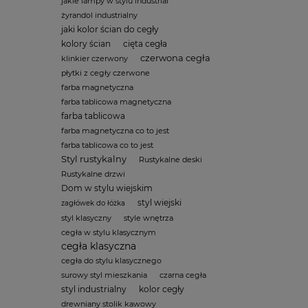
jakie lampy w stylu industrial
żyrandol industrialny
jaki kolor ścian do cegły
kolory ścian
cięta cegła
czerwona cegła
klinkier czerwony
płytki z cegły czerwone
farba magnetyczna
farba tablicowa magnetyczna
farba tablicowa
farba magnetyczna co to jest
farba tablicowa co to jest
Styl rustykalny
Rustykalne deski
Rustykalne drzwi
Dom w stylu wiejskim
styl wiejski
zagłówek do łóżka
styl klasyczny
style wnętrza
cegła w stylu klasycznym
cegła klasyczna
cegła do stylu klasycznego
surowy styl mieszkania
czarna cegła
styl industrialny
kolor cegły
drewniany stolik kawowy