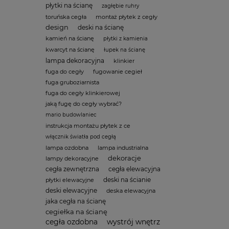
płytki na ścianę
zagłębie ruhry
toruńska cegła
montaż płytek z cegły
design
deski na ścianę
kamień na ścianę
płytki z kamienia
kwarcyt na ścianę
łupek na ścianę
lampa dekoracyjna
klinkier
fuga do cegły
fugowanie cegieł
fuga gruboziarnista
fuga do cegły klinkierowej
jaką fugę do cegły wybrać?
mario budowlaniec
instrukcja montażu płytek z ce
włącznik światła pod cegłą
lampa ozdobna
lampa industrialna
dekoracje
lampy dekoracyjne
cegła zewnętrzna
cegła elewacyjna
deski na ścianie
płytki elewacyjne
deski elewacyjne
deska elewacyjna
jaka cegła na ścianę
cegiełka na ścianę
cegła ozdobna
wystrój wnętrz