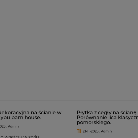
dekoracyjna na ścianie w
Płytka z cegły na ścianę.
ypu barn house.
Porównanie lica klasycz
pomorskiego.
025 , Admin
21-11-2025 , Admin
 o wnętrzu w stylu