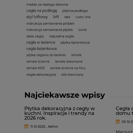
meble ze starego drewna
cegła na podłogę
piękna podłoga
styl loftowy
loft
des
rustic line
instrukcja zamawiania próbek
instrukcja zamawiania płytek
zwrot
stare cegly
naturalna cegła
cegła w łazience
płytka łazienkowa
cegła łazienkowa
płytka ceglana do łazienki
lamele
lamele ścienne
lamele drewniane
lamele MDF
lamele ścienne na filcu
cegła dekoracyjna
stół drewniany
Najciekawsze wpisy
Płytka dekoracyjna z cegły w
Cegła 
kuchni. Inspiracje i trendy na
domu t
2026 rok.
03-12-2
11-12-2025 , Admin
Marzysz