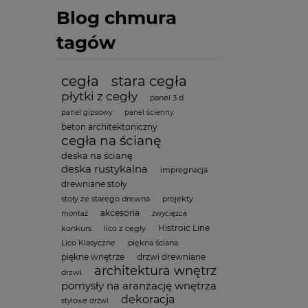
Blog chmura
tagów
cegła
stara cegła
płytki z cegły
panel 3 d
panel gipsowy
panel ścienny
beton architektoniczny
cegła na ścianę
deska na ścianę
deska rustykalna
impregnacja
drewniane stoły
stoły ze starego drewna
projekty
akcesoria
montaż
zwycięzca
Histroic Line
konkurs
lico z cegły
Lico Klasyczne
piękna ściana
piękne wnętrze
drzwi drewniane
architektura wnętrz
drzwi
pomysły na aranżację wnętrza
dekoracja
stylowe drzwi