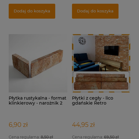
Indywidualna wizualizacja projektu
Fu
Pł
Dodaj do koszyka
Dodaj do koszyka
399,00 zł
5,
17
Dodaj do koszyka
Płytka rustykalna - format
Płytki z cegły - lico
klinkierowy - narożnik 2
gdańskie Retro
elementowy
6,90 zł
44,95 zł
Cena regularna:
8,50 zł
Cena regularna:
69,50 zł