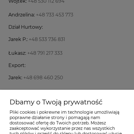
Wojtek:
+48 530 112 694
Andrzelina:
+48 733 453 773
Dział Hurtowy:
Jarek P.:
+48 533 736 831
Łukasz:
+48 791 217 333
Export:
Jarek:
+48 698 460 250
Starecegly.com
Dbamy o Twoją prywatność
Pliki cookies i pokrewne im technologie umożliwiają
Płatności i dostawa
poprawne działanie strony i pomagają nam
dostosować ofertę do Twoich potrzeb. Możesz
zaakceptować wykorzystanie przez nas wszystkich
tych plików i przejść do sklepu lub dostosować użycie