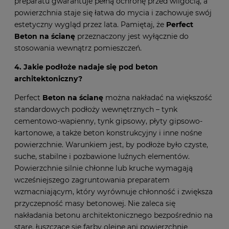
preparatu gwarantuje pełną ochronę przed wilgocią, a
powierzchnia staje się łatwa do mycia i zachowuje swój
estetyczny wygląd przez lata. Pamiętaj, że
Perfect
Beton na ścianę
przeznaczony jest wyłącznie do
stosowania wewnątrz pomieszczeń.
4. Jakie podłoże nadaje się pod beton
architektoniczny?
Perfect
Beton na ścianę
można nakładać na większość
standardowych podłoży wewnętrznych – tynk
cementowo-wapienny, tynk gipsowy, płyty gipsowo-
kartonowe, a także beton konstrukcyjny i inne nośne
powierzchnie. Warunkiem jest, by podłoże było czyste,
suche, stabilne i pozbawione luźnych elementów.
Powierzchnie silnie chłonne lub kruche wymagają
wcześniejszego zagruntowania preparatem
wzmacniającym, który wyrównuje chłonność i zwiększa
przyczepność masy betonowej. Nie zaleca się
nakładania betonu architektonicznego bezpośrednio na
stare, łuszczące się farby olejne ani powierzchnie