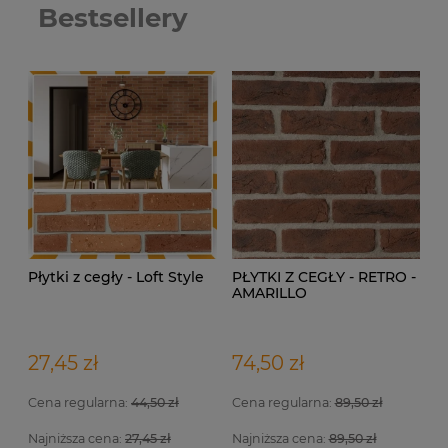
Bestsellery
Płytki z cegły - Loft Style
PŁYTKI Z CEGŁY - RETRO -
AMARILLO
27,45 zł
74,50 zł
Cena regularna:
44,50 zł
Cena regularna:
89,50 zł
Najniższa cena:
27,45 zł
Najniższa cena:
89,50 zł