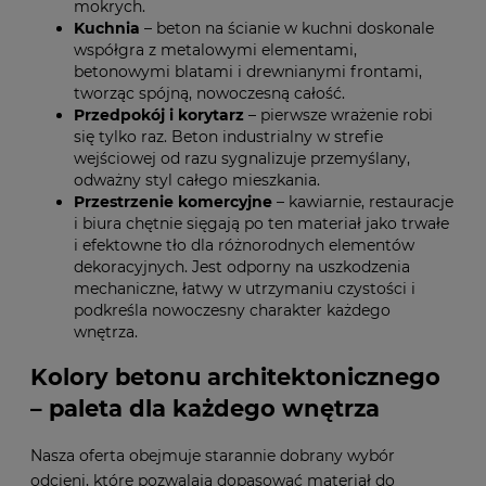
mokrych.
Kuchnia
– beton na ścianie w kuchni doskonale
współgra z metalowymi elementami,
betonowymi blatami i drewnianymi frontami,
tworząc spójną, nowoczesną całość.
Przedpokój i korytarz
– pierwsze wrażenie robi
się tylko raz. Beton industrialny w strefie
wejściowej od razu sygnalizuje przemyślany,
odważny styl całego mieszkania.
Przestrzenie komercyjne
– kawiarnie, restauracje
i biura chętnie sięgają po ten materiał jako trwałe
i efektowne tło dla różnorodnych elementów
dekoracyjnych. Jest odporny na uszkodzenia
mechaniczne, łatwy w utrzymaniu czystości i
podkreśla nowoczesny charakter każdego
wnętrza.
Kolory betonu architektonicznego
– paleta dla każdego wnętrza
Nasza oferta obejmuje starannie dobrany wybór
odcieni, które pozwalają dopasować materiał do