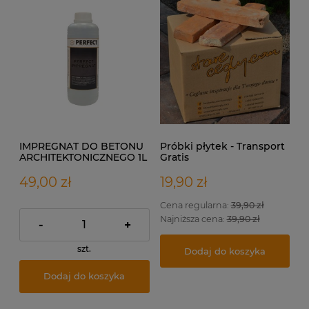
IMPREGNAT DO BETONU
Próbki płytek - Transport
ARCHITEKTONICZNEGO 1L
Gratis
49,00 zł
19,90 zł
Cena regularna:
39,90 zł
Najniższa cena:
39,90 zł
-
+
szt.
Dodaj do koszyka
Dodaj do koszyka