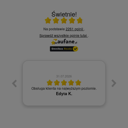
Świetnie!
Ocena średnia 4.8 na 5
Na podstawie
2261 opinii
.
Sprawdź wszystkie opinie
tutaj
.
30.07.2026
omie.
Obsługa klienta na najwyższym poziomie
Je
Karolina R.