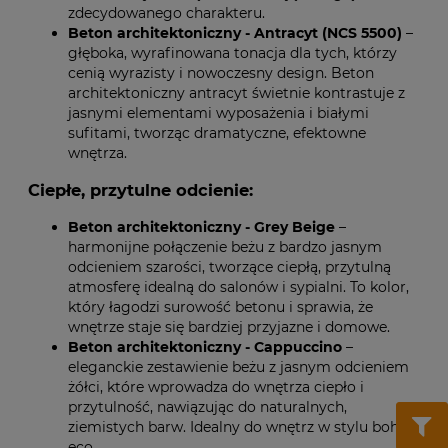
zdecydowanego charakteru.
Beton architektoniczny - Antracyt (NCS 5500)
–
głęboka, wyrafinowana tonacja dla tych, którzy
cenią wyrazisty i nowoczesny design. Beton
architektoniczny antracyt świetnie kontrastuje z
jasnymi elementami wyposażenia i białymi
sufitami, tworząc dramatyczne, efektowne
wnętrza.
Ciepłe, przytulne odcienie:
Beton architektoniczny - Grey Beige
–
harmonijne połączenie beżu z bardzo jasnym
odcieniem szarości, tworzące ciepłą, przytulną
atmosferę idealną do salonów i sypialni. To kolor,
który łagodzi surowość betonu i sprawia, że
wnętrze staje się bardziej przyjazne i domowe.
Beton architektoniczny - Cappuccino
–
eleganckie zestawienie beżu z jasnym odcieniem
żółci, które wprowadza do wnętrza ciepło i
przytulność, nawiązując do naturalnych,
ziemistych barw. Idealny do wnętrz w stylu boho i
eco.