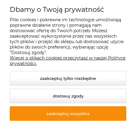
Starecegly.com
Dbamy o Twoją prywatność
Pliki cookies i pokrewne im technologie umożliwiają
Płatności i dostawa
poprawne działanie strony i pomagają nam
dostosować ofertę do Twoich potrzeb. Możesz
zaakceptować wykorzystanie przez nas wszystkich
Moje konto
tych plików i przejść do sklepu lub dostosować użycie
plików do swoich preferencji, wybierając opcję
"Dostosuj zgody".
Więcej o plikach cookies przeczytasz w naszej Polityce
Informacje
prywatności.
zaakceptuj tylko niezbędne
dostosuj zgody
zaakceptuj wszystkie
© 2026 starecegly.com. Wszelkie prawa zastrzeżone.
Styl graficzny ShopGadget.pl
Sklep internetowy Shoper
Premium