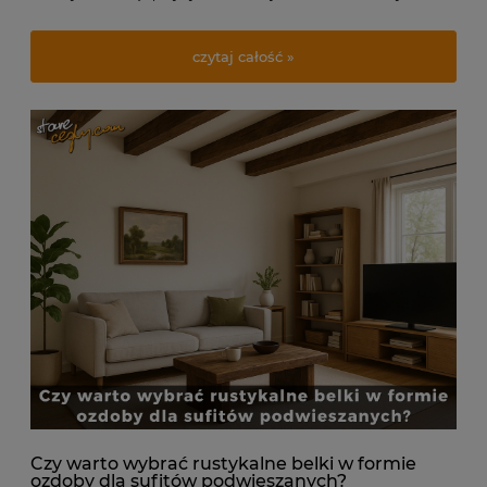
przeciwieństwie do wielu sztucznych materiałów, które mogą
ulegać szybkiemu zużyciu, odbarwieniu czy pękaniu, cegła przez
czytaj całość »
długi czas zachowuje swoje pierwotne właściwości.
Czy warto wybrać rustykalne belki w formie
ozdoby dla sufitów podwieszanych?