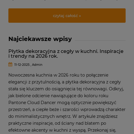
utratę kolorów, co negatywnie wpływa na estetykę tarasu.
czytaj całość »
Najciekawsze wpisy
Płytka dekoracyjna z cegły w kuchni. Inspiracje
i trendy na 2026 rok.
11-12-2025 , Admin
Nowoczesna kuchnia w 2026 roku to połączenie
elegancji z przytulnością, a płytka dekoracyjna z cegły
stała się kluczem do osiągnięcia tej równowagi. Odkryj,
jak bielone odcienie nawiązujące do koloru roku
Pantone Cloud Dancer mogą optycznie powiększyć
przestrzeń, a ciepłe beże i szarości wprowadzą charakter
do minimalistycznych wnętrz. W artykule znajdziesz
praktyczne inspiracje, od ściany nad blatem po
efektowne akcenty w kuchni z wyspą. Przekonaj się,