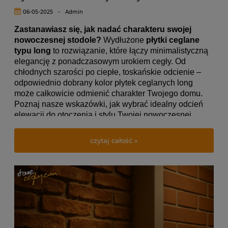
06-05-2025
-
Admin
Zastanawiasz się, jak nadać charakteru swojej
nowoczesnej stodole?
Wydłużone
płytki ceglane
typu long
to rozwiązanie, które łączy minimalistyczną
elegancję z ponadczasowym urokiem cegły. Od
chłodnych szarości po ciepłe, toskańskie odcienie –
odpowiednio dobrany kolor płytek ceglanych long
może całkowicie odmienić charakter Twojego domu.
Poznaj nasze wskazówki, jak wybrać idealny odcień
elewacji do otoczenia i stylu Twojej nowoczesnej
stodoły. O
dkryj możliwości, jakie daje wydłużony
format płytek ceglanych long
i stwórz elewację, która
czytaj całość »
będzie zachwycać przez lata!