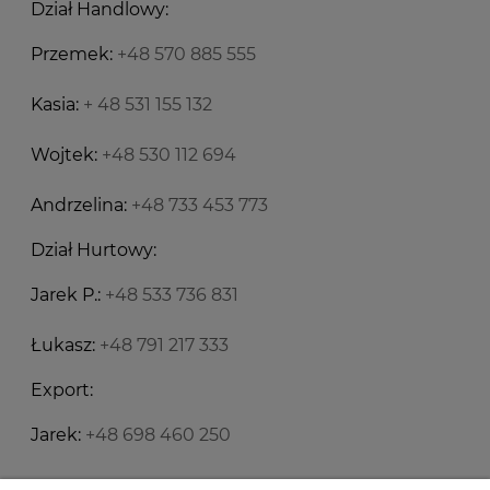
Dział Handlowy:
Przemek:
+48 570 885 555
Kasia:
+ 48 531 155 132
Wojtek:
+48 530 112 694
Andrzelina:
+48 733 453 773
Dział Hurtowy:
Jarek P.:
+48 533 736 831
Łukasz:
+48 791 217 333
Export:
Jarek:
+48 698 460 250