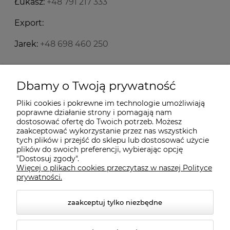
Łukasz:
+48 791 217 333
Export:
Jarek:
+48 698 460 250
Starecegly.com
Dbamy o Twoją prywatność
Pliki cookies i pokrewne im technologie umożliwiają
Płatności i dostawa
poprawne działanie strony i pomagają nam
dostosować ofertę do Twoich potrzeb. Możesz
zaakceptować wykorzystanie przez nas wszystkich
Moje konto
tych plików i przejść do sklepu lub dostosować użycie
plików do swoich preferencji, wybierając opcję
"Dostosuj zgody".
Więcej o plikach cookies przeczytasz w naszej Polityce
Informacje
prywatności.
zaakceptuj tylko niezbędne