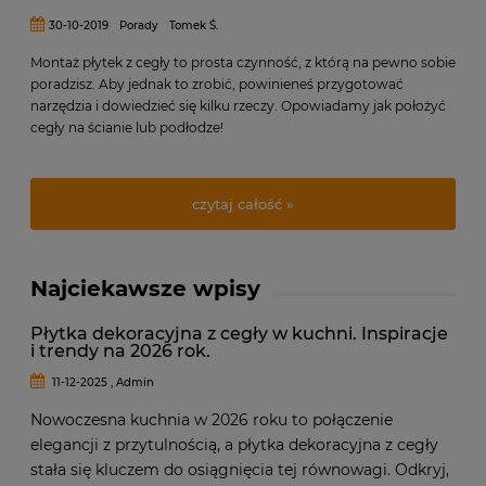
30-10-2019
Porady
Tomek Ś.
Montaż płytek z cegły to prosta czynność, z którą na pewno sobie
poradzisz. Aby jednak to zrobić, powinieneś przygotować
narzędzia i dowiedzieć się kilku rzeczy. Opowiadamy jak położyć
cegły na ścianie lub podłodze!
czytaj całość »
Najciekawsze wpisy
Płytka dekoracyjna z cegły w kuchni. Inspiracje
i trendy na 2026 rok.
11-12-2025 , Admin
Nowoczesna kuchnia w 2026 roku to połączenie
elegancji z przytulnością, a płytka dekoracyjna z cegły
stała się kluczem do osiągnięcia tej równowagi. Odkryj,