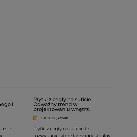
Płytki z cegły na suficie.
nego i
Odważny trend w
projektowaniu wnętrz.
13-11-2025 , Admin
ą się
Płytki z cegły na suficie to
je
rozwiązanie, które łączy industrialny