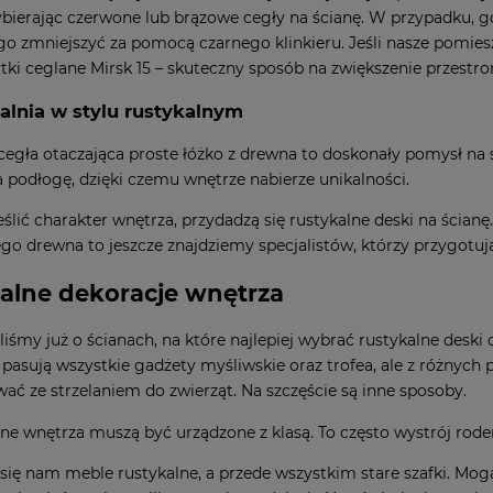
ybierając czerwone lub brązowe cegły na ścianę. W przypadku, 
go zmniejszyć za pomocą czarnego klinkieru. Jeśli nasze pomies
ytki ceglane Mirsk 15
– skuteczny sposób na zwiększenie przestro
alnia w stylu rustykalnym
egła otaczająca proste łóżko z drewna to doskonały pomysł na
na podłogę, dzięki czemu wnętrze nabierze unikalności.
ślić charakter wnętrza, przydadzą się
rustykalne deski na ścianę
go drewna to jeszcze znajdziemy specjalistów, którzy przygotują 
alne dekoracje wnętrza
śmy już o ścianach, na które najlepiej wybrać rustykalne deski or
pasują wszystkie gadżety myśliwskie oraz trofea, ale z różnych 
wać ze strzelaniem do zwierząt. Na szczęście są inne sposoby.
się nam meble rustykalne, a przede wszystkim stare szafki. Mog