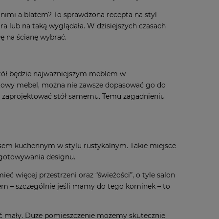
 nimi a blatem? To sprawdzona recepta na styl
ra lub na taką wyglądała. W dzisiejszych czasach
łę na ścianę wybrać
.
, stół będzie najważniejszym meblem w
gotowy mebel, można nie zawsze dopasować go do
o zaprojektować stół samemu
. Temu zagadnieniu
ksem kuchennym w stylu rustykalnym. Takie miejsce
ygotowywania designu.
ć więcej przestrzeni oraz “świeżości”, o tyle salon
em – szczególnie jeśli mamy do tego kominek – to
być mały. Duże pomieszczenie możemy skutecznie