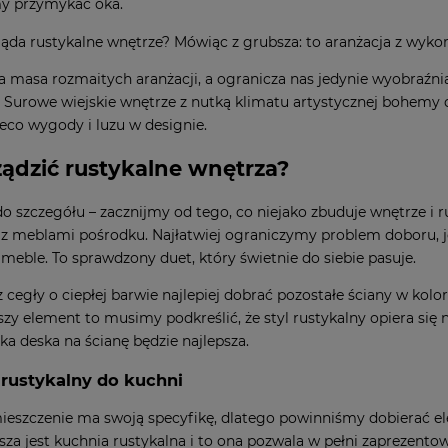
y przymykać oka.
ała masa rozmaitych aranżacji, a ogranicza nas jedynie wyobraźni
.
Surowe wiejskie wnętrze z nutką klimatu artystycznej bohemy 
co wygody i luzu w designie.
ządzić rustykalne wnętrza?
o szczegółu – zacznijmy od tego, co niejako zbuduje wnętrze i r
z meblami pośrodku. Najłatwiej ograniczymy problem doboru, j
meble. To sprawdzony duet, który świetnie do siebie pasuje.
z cegły o ciepłej barwie najlepiej dobrać pozostałe ściany w kol
szy element to musimy podkreślić, że styl rustykalny opiera się 
aka deska na ścianę będzie najlepsza
.
 rustykalny do kuchni
eszczenie ma swoją specyfikę, dlatego powinniśmy dobierać ele
sza jest kuchnia rustykalna i to ona pozwala w pełni zaprezentow