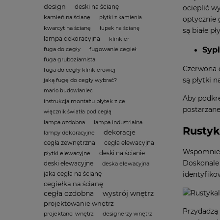
design
deski na ścianę
ocieplić w
kamień na ścianę
płytki z kamienia
optycznie 
kwarcyt na ścianę
łupek na ścianę
są
białe pł
lampa dekoracyjna
klinkier
Sypi
fuga do cegły
fugowanie cegieł
fuga gruboziarnista
Czerwona c
fuga do cegły klinkierowej
są płytki 
jaką fugę do cegły wybrać?
mario budowlaniec
Aby podkre
instrukcja montażu płytek z ce
postarzane
włącznik światła pod cegłą
lampa ozdobna
lampa industrialna
Rustyk
dekoracje
lampy dekoracyjne
cegła zewnętrzna
cegła elewacyjna
Wspomnieli
deski na ścianie
płytki elewacyjne
Doskonale 
deski elewacyjne
deska elewacyjna
jaka cegła na ścianę
identyfiko
cegiełka na ścianę
cegła ozdobna
wystrój wnętrz
projektowanie wnętrz
Przydadzą 
projektanci wnętrz
designerzy wnętrz