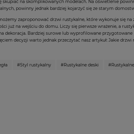
 skupiać na skomplikowanych modelach. Na oświetlenie powinn
ialnych, powinny jednak bardziej kojarzyć się ze starym domost
ożemy zaproponować drzwi rustykalne, które wykonuje się na 
ości już na wejściu do domu. Liczy się pierwsze wrażenie, a rus
na dekoracja. Bardziej surowe lub wyprofilowane przygotowane i
ęciem decyzji warto jednak przeczytać nasz artykuł:
Jakie drzwi
egła
#Styl rustykalny
#Rustykalne deski
#Rustykalne