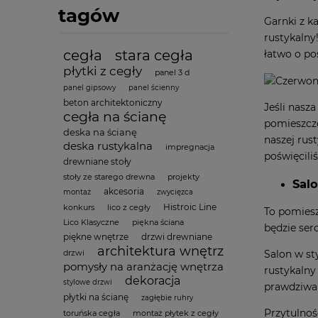
tagów
Garnki z k
rustykalny
cegła
stara cegła
łatwo o po
płytki z cegły
panel 3 d
panel gipsowy
panel ścienny
beton architektoniczny
Jeśli nasz
cegła na ścianę
pomieszcze
deska na ścianę
naszej rus
deska rustykalna
impregnacja
poświęcili
drewniane stoły
stoły ze starego drewna
projekty
Sal
akcesoria
montaż
zwycięzca
Histroic Line
konkurs
lico z cegły
To pomiesz
Lico Klasyczne
piękna ściana
będzie ser
piękne wnętrze
drzwi drewniane
architektura wnętrz
Salon w st
drzwi
pomysły na aranżację wnętrza
rustykalny
dekoracja
stylowe drzwi
prawdziwa
płytki na ścianę
zagłębie ruhry
Przytulnoś
toruńska cegła
montaż płytek z cegły