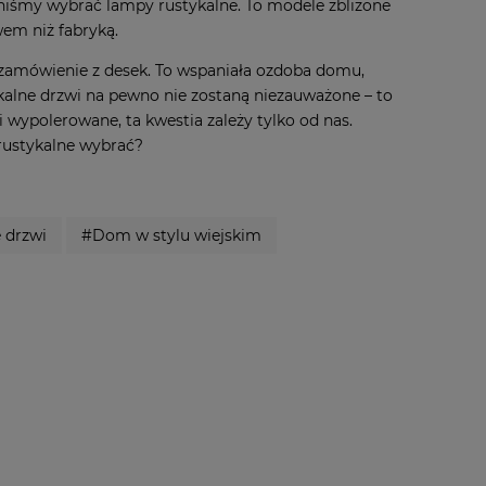
iśmy wybrać lampy rustykalne. To modele zbliżone
wem niż fabryką.
zamówienie z desek. To wspaniała ozdoba domu,
tykalne drzwi na pewno nie zostaną niezauważone – to
 wypolerowane, ta kwestia zależy tylko od nas.
 rustykalne wybrać?
 drzwi
#Dom w stylu wiejskim