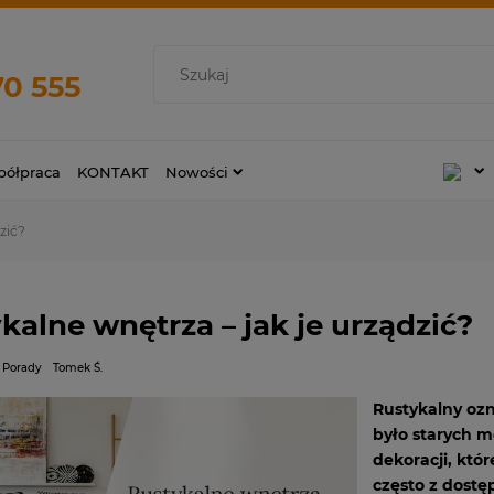
70 555
ółpraca
KONTAKT
Nowości
zić?
kalne wnętrza – jak je urządzić?
Porady
Tomek Ś.
Rustykalny ozn
było starych m
dekoracji, któ
często z dostę