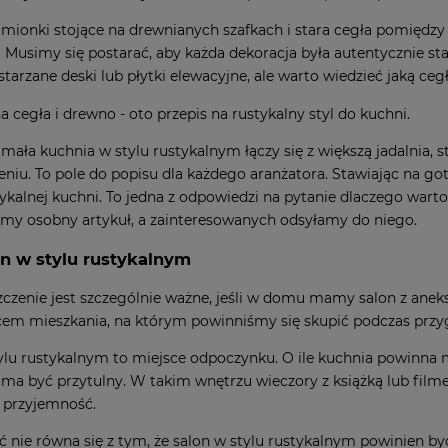
amionki stojące na drewnianych szafkach i stara cegła pomiędzy
! Musimy się postarać, aby każda dekoracja była autentycznie sta
starzane deski lub płytki elewacyjne, ale warto wiedzieć
jaką ceg
a mała kuchnia w stylu rustykalnym łączy się z większą jadalnia
niu. To pole do popisu dla każdego aranżatora. Stawiając na 
tykalnej kuchni. To jedna z odpowiedzi na pytanie
dlaczego wart
śmy osobny artykuł, a zainteresowanych odsyłamy do niego.
on w stylu rustykalnym
czenie jest szczególnie ważne, jeśli w domu mamy salon z ane
cem mieszkania, na którym powinniśmy się skupić podczas prz
ylu rustykalnym to miejsce odpoczynku. O ile kuchnia powinna mie
 ma być przytulny. W takim wnętrzu wieczory z książką lub film
 przyjemność.
ć nie równa się z tym, że salon w stylu rustykalnym powinien 