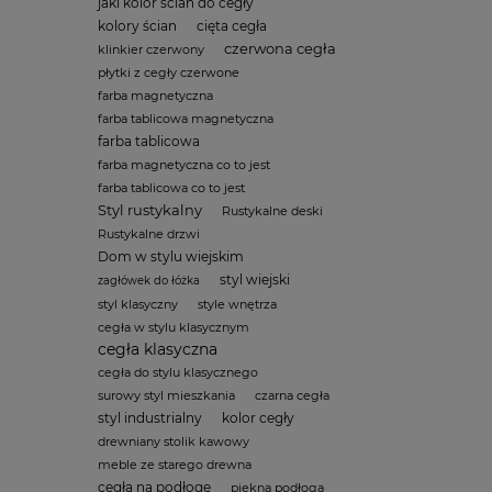
jaki kolor ścian do cegły
kolory ścian
cięta cegła
czerwona cegła
klinkier czerwony
płytki z cegły czerwone
farba magnetyczna
farba tablicowa magnetyczna
farba tablicowa
farba magnetyczna co to jest
farba tablicowa co to jest
Styl rustykalny
Rustykalne deski
Rustykalne drzwi
Dom w stylu wiejskim
styl wiejski
zagłówek do łóżka
styl klasyczny
style wnętrza
cegła w stylu klasycznym
cegła klasyczna
cegła do stylu klasycznego
surowy styl mieszkania
czarna cegła
styl industrialny
kolor cegły
drewniany stolik kawowy
meble ze starego drewna
cegła na podłogę
piękna podłoga