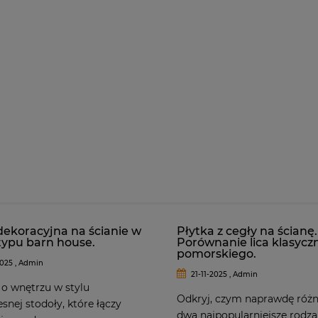
dekoracyjna na ścianie w
Płytka z cegły na ścianę.
ypu barn house.
Porównanie lica klasycz
pomorskiego.
025 , Admin
21-11-2025 , Admin
 o wnętrzu w stylu
Odkryj, czym naprawdę różni
nej stodoły, które łączy
dwa najpopularniejsze rodza