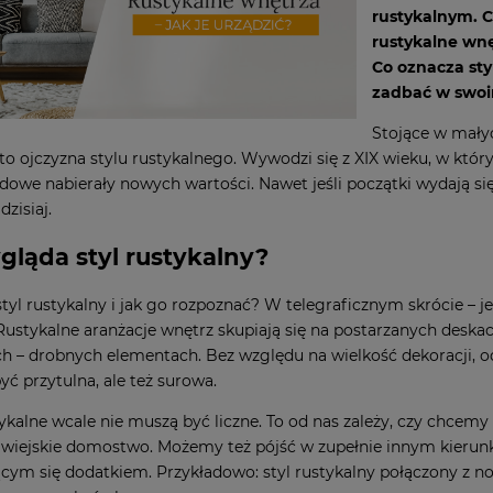
rustykalnym. C
rustykalne wnę
Co oznacza styl
zadbać w swoi
Stojące w mały
to ojczyzna stylu rustykalnego. Wywodzi się z XIX wieku, w któ
owe nabierały nowych wartości. Nawet jeśli początki wydają si
dzisiaj.
gląda styl rustykalny?
 styl rustykalny i jak go rozpoznać? W telegraficznym skrócie – j
 Rustykalne aranżacje wnętrz skupiają się na postarzanych deskach
ch – drobnych elementach. Bez względu na wielkość dekoracji, o
yć przytulna, ale też surowa.
ykalne wcale nie muszą być liczne. To od nas zależy, czy chcemy 
 wiejskie domostwo. Możemy też pójść w zupełnie innym kierunk
cym się dodatkiem. Przykładowo: styl rustykalny połączony z n