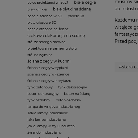
musimy się
biała cegła
po co projektanci wnętrz?
do industr
białe płytki na ścianę
biały klinkier
panele ścienne w 3D
panele 3d
Każdemu m
płyty gipsowe 3D
witająca g
panele ozdobne na ściane
fantastycz
ciekawa dekoracja na ścianę
Przed podj
stół ze starego drewna
projektowanie samemu stołu
stół na wymiar
ściana z cegły w kuchni
#stara c
ściana z cegły w sypialni
ściana z cegły w łazience
ściana z cegły w korytarzu
tynk betonowy
tynk dekoracyjny
beton dekoracyjny
beton na ścianę
tynk ozdobny
beton ozdobny
lampa do wnętrza industrialneg
Jakie lampy industrialne
jaka lampa industrialna
jakie lampy w stylu industrial
żyrandol industrialny