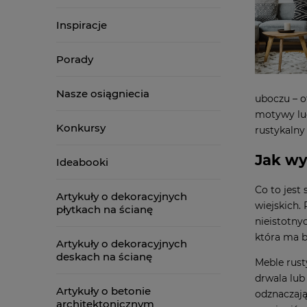
Inspiracje
Porady
Nasze osiągniecia
uboczu – o
motywy lud
Konkursy
rustykalny 
Jak wy
Ideabooki
Co to jest
Artykuły o dekoracyjnych
wiejskich.
płytkach na ścianę
nieistotny
która ma b
Artykuły o dekoracyjnych
deskach na ścianę
Meble rust
drwala lub
Artykuły o betonie
odznaczają
architektonicznym