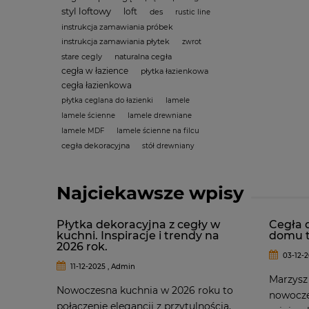
styl loftowy
loft
des
rustic line
instrukcja zamawiania próbek
instrukcja zamawiania płytek
zwrot
stare cegly
naturalna cegła
cegła w łazience
płytka łazienkowa
cegła łazienkowa
płytka ceglana do łazienki
lamele
lamele ścienne
lamele drewniane
lamele MDF
lamele ścienne na filcu
cegła dekoracyjna
stół drewniany
Najciekawsze wpisy
Płytka dekoracyjna z cegły w
Cegła 
kuchni. Inspiracje i trendy na
domu t
2026 rok.
03-12-2
11-12-2025 , Admin
Marzysz
Nowoczesna kuchnia w 2026 roku to
nowoczes
połączenie elegancji z przytulnością,