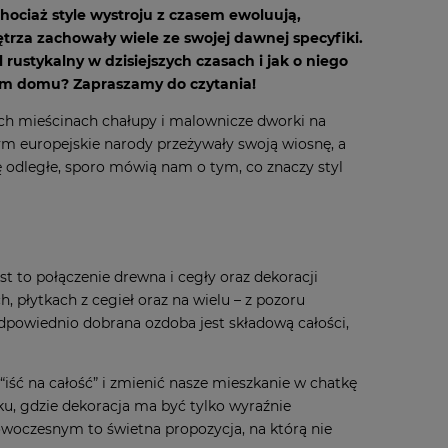
hociaż style wystroju z czasem ewoluują,
trza zachowały wiele ze swojej dawnej specyfiki.
 rustykalny w dzisiejszych czasach i jak o niego
m domu? Zapraszamy do czytania!
ch mieścinach chałupy i malownicze dworki na
rym europejskie narody przeżywały swoją wiosnę, a
ę odległe, sporo mówią nam o tym, co znaczy styl
est to
połączenie drewna i cegły
oraz dekoracji
, płytkach z cegieł oraz na wielu – z pozoru
dpowiednio dobrana ozdoba jest składową całości,
“iść na całość” i zmienić nasze mieszkanie w chatkę
u, gdzie dekoracja ma być tylko wyraźnie
owoczesnym to świetna propozycja, na którą nie