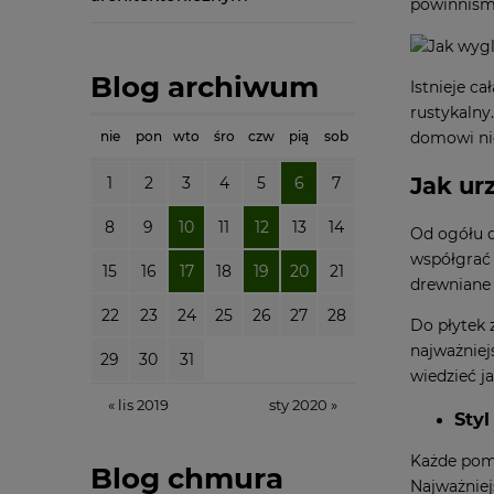
powinniśm
Blog archiwum
Istnieje c
rustykalny
domowi nie
nie
pon
wto
śro
czw
pią
sob
Jak ur
1
2
3
4
5
6
7
8
9
10
11
12
13
14
Od ogółu d
współgrać 
15
16
17
18
19
20
21
drewniane 
22
23
24
25
26
27
28
Do płytek 
najważniej
29
30
31
wiedzieć
j
« lis 2019
sty 2020 »
Styl
Każde pomi
Blog chmura
Najważniej