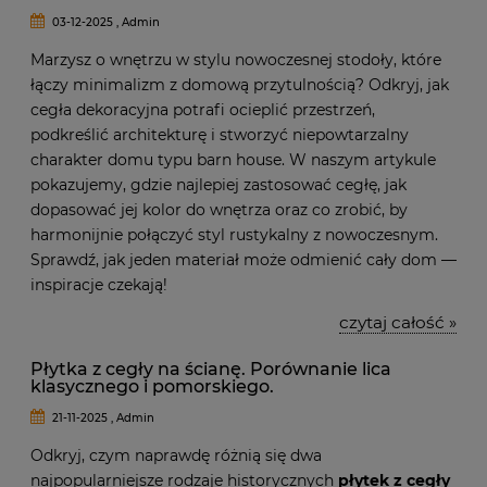
03-12-2025 , Admin
Marzysz o wnętrzu w stylu nowoczesnej stodoły, które
łączy minimalizm z domową przytulnością? Odkryj, jak
cegła dekoracyjna potrafi ocieplić przestrzeń,
podkreślić architekturę i stworzyć niepowtarzalny
charakter domu typu barn house. W naszym artykule
pokazujemy, gdzie najlepiej zastosować cegłę, jak
dopasować jej kolor do wnętrza oraz co zrobić, by
harmonijnie połączyć styl rustykalny z nowoczesnym.
Sprawdź, jak jeden materiał może odmienić cały dom —
inspiracje czekają!
czytaj całość »
Płytka z cegły na ścianę. Porównanie lica
klasycznego i pomorskiego.
21-11-2025 , Admin
Odkryj, czym naprawdę różnią się dwa
najpopularniejsze rodzaje historycznych
płytek z cegły