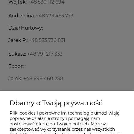
Wojtek:
+48 530 112 694
Andrzelina:
+48 733 453 773
Dział Hurtowy:
Jarek P.:
+48 533 736 831
Łukasz:
+48 791 217 333
Export:
Jarek:
+48 698 460 250
Starecegly.com
Dbamy o Twoją prywatność
Pliki cookies i pokrewne im technologie umożliwiają
Płatności i dostawa
poprawne działanie strony i pomagają nam
dostosować ofertę do Twoich potrzeb. Możesz
zaakceptować wykorzystanie przez nas wszystkich