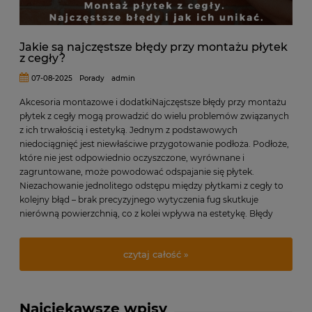
Jakie są najczęstsze błędy przy montażu płytek
z cegły?
07-08-2025
Porady
admin
Akcesoria montazowe i dodatki
Najczęstsze błędy przy montażu
płytek z cegły mogą prowadzić do wielu problemów związanych
z ich trwałością i estetyką. Jednym z podstawowych
niedociągnięć jest niewłaściwe przygotowanie podłoża. Podłoże,
które nie jest odpowiednio oczyszczone, wyrównane i
zagruntowane, może powodować odspajanie się płytek.
Niezachowanie jednolitego odstępu między płytkami z cegły to
kolejny błąd – brak precyzyjnego wytyczenia fug skutkuje
nierówną powierzchnią, co z kolei wpływa na estetykę. Błędy
przy montażu płytek z cegły często wynikają także z
nieodpowiedniego doboru kleju. Nieodpowiedni produkt może
czytaj całość »
nie zapewnić wymaganej przyczepności, co w dłuższej
perspektywie przyczynia się do pękania lub odpadania płytek.
Najciekawsze wpisy