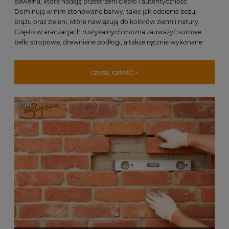
bawełna, które nadają przestrzeni ciepło i autentyczność.
Dominują w nim stonowane barwy, takie jak odcienie beżu,
brązu oraz zieleni, które nawiązują do kolorów ziemi i natury.
Często w aranżacjach rustykalnych można zauważyć surowe
belki stropowe, drewniane podłogi, a także ręcznie wykonane
elementy dekoracyjne, które dodają wnętrzom unikalnego
charakteru i podkreślają ich indywidualność
czytaj całość »