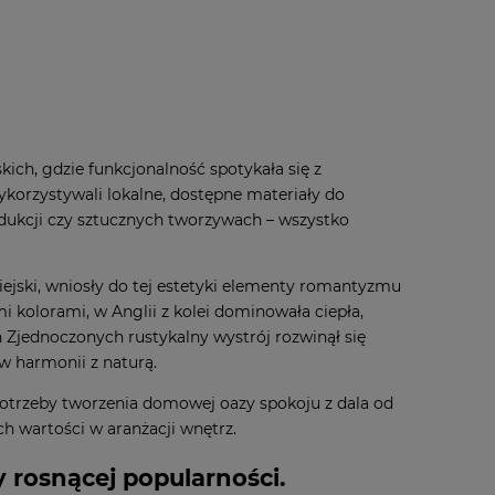
kich, gdzie funkcjonalność spotykała się z
korzystywali lokalne, dostępne materiały do
ukcji czy sztucznych tworzywach – wszystko
wiejski, wniosły do tej estetyki elementy romantyzmu
ymi kolorami, w Anglii z kolei dominowała ciepła,
Zjednoczonych rustykalny wystrój rozwinął się
 w harmonii z naturą.
potrzeby tworzenia domowej oazy spokoju z dala od
ch wartości w aranżacji wnętrz.
 rosnącej popularności.