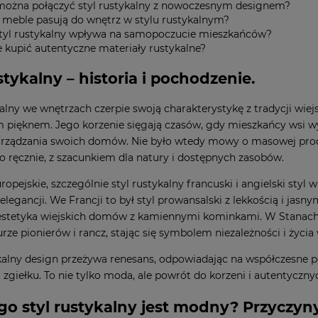
można połączyć styl rustykalny z nowoczesnym designem?
e meble pasują do wnętrz w stylu rustykalnym?
styl rustykalny wpływa na samopoczucie mieszkańców?
e kupić autentyczne materiały rustykalne?
stykalny – historia i pochodzenie.
kalny we wnętrzach czerpie swoją charakterystykę z tradycji wiejs
 pięknem. Jego korzenie sięgają czasów, gdy mieszkańcy wsi wy
urządzania swoich domów. Nie było wtedy mowy o masowej prod
 ręcznie, z szacunkiem dla natury i dostępnych zasobów.
opejskie, szczególnie styl rustykalny francuski i angielski styl 
 elegancji. We Francji to był styl prowansalski z lekkością i jasn
estetyka wiejskich domów z kamiennymi kominkami. W Stanach 
urze pionierów i rancz, stając się symbolem niezależności i życia
kalny design przeżywa renesans, odpowiadając na współczesne 
 zgiełku. To nie tylko moda, ale powrót do korzeni i autentyczny
go styl rustykalny jest modny? Przyczyny