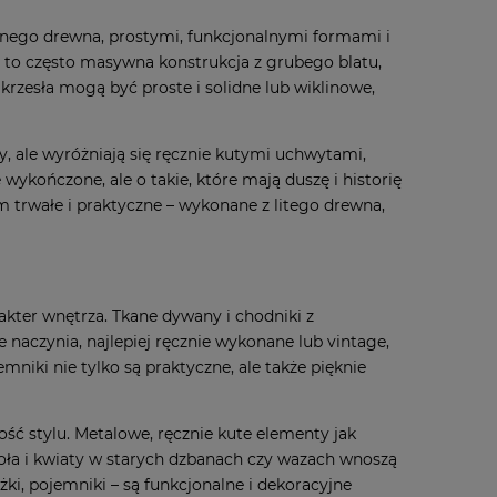
alnego drewna, prostymi, funkcjonalnymi formami i
 to często masywna konstrukcja z grubego blatu,
zesła mogą być proste i solidne lub wiklinowe,
, ale wyróżniają się ręcznie kutymi uchwytami,
wykończone, ale o takie, które mają duszę i historię
im trwałe i praktyczne – wykonane z litego drewna,
akter wnętrza. Tkane dywany i chodniki z
naczynia, najlepiej ręcznie wykonane lub vintage,
mniki nie tylko są praktyczne, ale także pięknie
ość stylu. Metalowe, ręcznie kute elementy jak
ioła i kwiaty w starych dzbanach czy wazach wnoszą
żki, pojemniki – są funkcjonalne i dekoracyjne