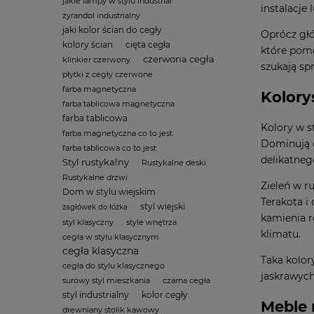
jakie lampy w stylu industrial
instalacje
żyrandol industrialny
jaki kolor ścian do cegły
Oprócz głó
kolory ścian
cięta cegła
które pomo
czerwona cegła
klinkier czerwony
szukają sp
płytki z cegły czerwone
farba magnetyczna
Kolory
farba tablicowa magnetyczna
farba tablicowa
Kolory w s
farba magnetyczna co to jest
Dominują c
farba tablicowa co to jest
delikatneg
Styl rustykalny
Rustykalne deski
Rustykalne drzwi
Zieleń w r
Dom w stylu wiejskim
Terakota i
styl wiejski
zagłówek do łóżka
kamienia r
styl klasyczny
style wnętrza
klimatu.
cegła w stylu klasycznym
cegła klasyczna
Taka kolor
cegła do stylu klasycznego
jaskrawych
surowy styl mieszkania
czarna cegła
styl industrialny
kolor cegły
Meble 
drewniany stolik kawowy