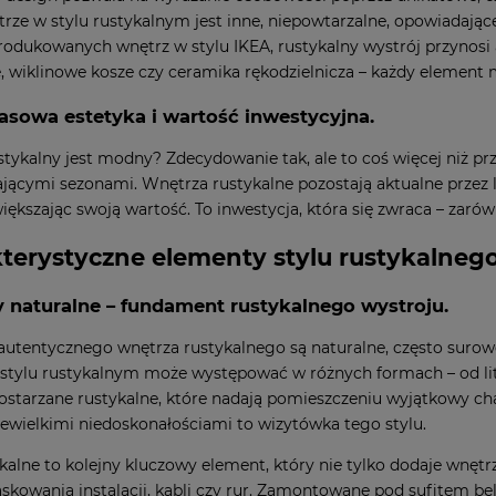
rze w stylu rustykalnym jest inne, niepowtarzalne, opowiadające
dukowanych wnętrz w stylu IKEA, rustykalny wystrój przynosi a
, wiklinowe kosze czy ceramika rękodzielnicza – każdy element 
sowa estetyka i wartość inwestycyjna.
stykalny jest modny? Zdecydowanie tak, ale to coś więcej niż prze
ającymi sezonami. Wnętrza rustykalne pozostają aktualne przez la
iększając swoją wartość. To inwestycja, która się zwraca – zar
terystyczne elementy stylu rustykalne
y naturalne – fundament rustykalnego wystroju.
utentycznego wnętrza rustykalnego są naturalne, często surowe
tylu rustykalnym może występować w różnych formach – od lit
starzane rustykalne, które nadają pomieszczeniu wyjątkowy ch
niewielkimi niedoskonałościami to wizytówka tego stylu.
ykalne to kolejny kluczowy element, który nie tylko dodaje wnętr
skowania instalacji, kabli czy rur. Zamontowane pod sufitem be