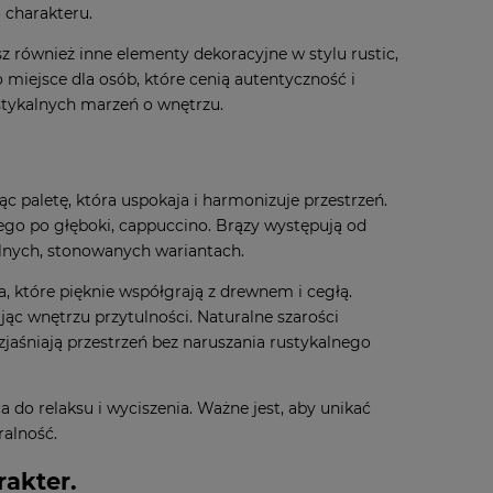
 charakteru.
 również inne elementy dekoracyjne w stylu rustic,
 miejsce dla osób, które cenią autentyczność i
ustykalnych marzeń o wnętrzu.
ąc paletę, która uspokaja i harmonizuje przestrzeń.
ego po głęboki, cappuccino. Brązy występują od
lnych, stonowanych wariantach.
, które pięknie współgrają z drewnem i cegłą.
jąc wnętrzu przytulności. Naturalne szarości
jaśniają przestrzeń bez naruszania rustykalnego
 do relaksu i wyciszenia. Ważne jest, aby unikać
ralność.
rakter.