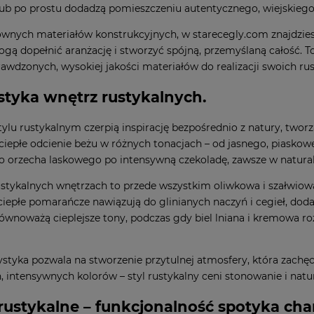
 lub po prostu dodadzą pomieszczeniu autentycznego, wiejskiego
wnych materiałów konstrukcyjnych, w starecegly.com znajdziesz
gą dopełnić aranżację i stworzyć spójną, przemyślaną całość. To
rawdzonych, wysokiej jakości materiałów do realizacji swoich r
styka wnętrz rustykalnych.
tylu rustykalnym czerpią inspirację bezpośrednio z natury, tworz
iepłe odcienie beżu w różnych tonacjach – od jasnego, piaskow
o orzecha laskowego po intensywną czekoladę, zawsze w natura
ustykalnych wnętrzach to przede wszystkim oliwkowa i szałwiowa
 ciepłe pomarańcze nawiązują do glinianych naczyń i cegieł, doda
ównoważą cieplejsze tony, podczas gdy biel lniana i kremowa roz
ystyka pozwala na stworzenie przytulnej atmosfery, która zachęca
, intensywnych kolorów – styl rustykalny ceni stonowanie i natu
rustykalne – funkcjonalność spotyka cha