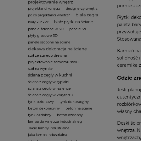
projektowanie wnętrz
pomieszcze
projektanci wnętrz
designerzy wnętrz
biała cegła
po co projektanci wnętrz?
Płytki dek
białe płytki na ścianę
biały klinkier
paleta bar
panele ścienne w 3D
panele 3d
przywołuje
płyty gipsowe 3D
Stosowana 
panele ozdobne na ściane
ciekawa dekoracja na ścianę
Kamień nat
stół ze starego drewna
solidność 
projektowanie samemu stołu
ceramika z
stół na wymiar
ściana z cegły w kuchni
Gdzie zn
ściana z cegły w sypialni
ściana z cegły w łazience
Jeśli plan
ściana z cegły w korytarzu
autentyczn
tynk betonowy
tynk dekoracyjny
rozbiórkow
beton dekoracyjny
beton na ścianę
własny cha
tynk ozdobny
beton ozdobny
lampa do wnętrza industrialneg
Deski ście
Jakie lampy industrialne
wnętrza. N
jaka lampa industrialna
wnętrzach,