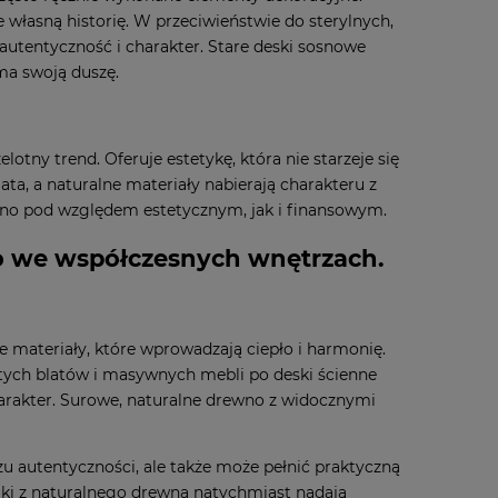
 własną historię. W przeciwieństwie do sterylnych,
utentyczność i charakter. Stare deski sosnowe
ma swoją duszę.
lotny trend. Oferuje estetykę, która nie starzeje się
ta, a naturalne materiały nabierają charakteru z
ówno pod względem estetycznym, jak i finansowym.
go we współczesnych wnętrzach.
 materiały, które wprowadzają ciepło i harmonię.
ych blatów i masywnych mebli po deski ścienne
arakter. Surowe, naturalne drewno z widocznymi
zu autentyczności, ale także może pełnić praktyczną
lki z naturalnego drewna natychmiast nadają