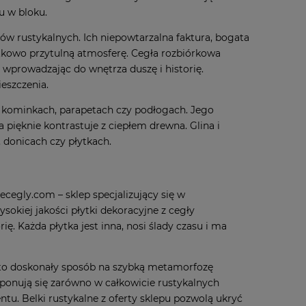
u w bloku.
ów rustykalnych. Ich niepowtarzalna faktura, bogata
jątkowo przytulną atmosferę. Cegła rozbiórkowa
prowadzając do wnętrza duszę i historię.
ieszczenia.
, kominkach, parapetach czy podłogach. Jego
a pięknie kontrastuje z ciepłem drewna. Glina i
 donicach czy płytkach.
ecegly.com – sklep specjalizujący się w
ysokiej jakości
płytki dekoracyjne z cegły
ę. Każda płytka jest inna, nosi ślady czasu i ma
o doskonały sposób na szybką metamorfozę
mponują się zarówno w całkowicie rustykalnych
tu. Belki rustykalne z oferty sklepu pozwolą ukryć