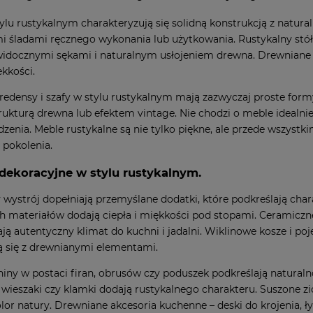
ylu rustykalnym charakteryzują się solidną konstrukcją z natur
 śladami ręcznego wykonania lub użytkowania. Rustykalny stół
idocznymi sękami i naturalnym usłojeniem drewna. Drewniane kr
ekkości.
edensy i szafy w stylu rustykalnym mają zazwyczaj proste formy
rukturą drewna lub efektem vintage. Nie chodzi o meble idealnie 
zenia. Meble rustykalne są nie tylko piękne, ale przede wszystk
 pokolenia.
dekoracyjne w stylu rustykalnym.
 wystrój dopełniają przemyślane dodatki, które podkreślają char
h materiałów dodają ciepła i miękkości pod stopami. Ceramiczne 
ą autentyczny klimat do kuchni i jadalni. Wiklinowe kosze i poje
 się z drewnianymi elementami.
niny w postaci firan, obrusów czy poduszek podkreślają naturaln
, wieszaki czy klamki dodają rustykalnego charakteru. Suszone z
olor natury. Drewniane akcesoria kuchenne – deski do krojenia, ły