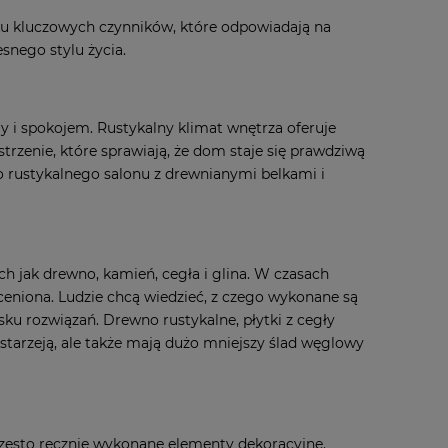
ku kluczowych czynników, które odpowiadają na
snego stylu życia.
ury i spokojem. Rustykalny klimat wnętrza oferuje
trzenie, które sprawiają, że dom staje się prawdziwą
 rustykalnego salonu z drewnianymi belkami i
h jak drewno, kamień, cegła i glina. W czasach
 ceniona. Ludzie chcą wiedzieć, z czego wykonane są
sku rozwiązań. Drewno rustykalne, płytki z cegły
ę starzeją, ale także mają dużo mniejszy ślad węglowy
zęsto ręcznie wykonane elementy dekoracyjne.