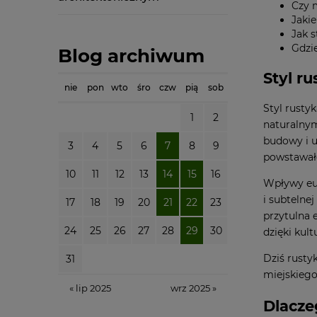
Czy 
Jaki
Jak 
Gdzi
Blog archiwum
Styl ru
nie
pon
wto
śro
czw
pią
sob
Styl rusty
1
2
naturalnym
budowy i 
3
4
5
6
7
8
9
powstawało
10
11
12
13
14
15
16
Wpływy eur
i subtelnej
17
18
19
20
21
22
23
przytulna 
24
25
26
27
28
29
30
dzięki kult
Dziś rusty
31
miejskiego
« lip 2025
wrz 2025 »
Dlacze