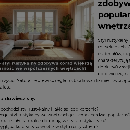
zdobyw
popula
wnętrz
Styl rustykaln
mieszkaniach. 
materiałów, ciep
charakteryzują
dobie cyfryzacji
odpowiedzią na 
 życiu. Naturalne drewno, cegła rozbiórkowa i kamień tworzą pr
 lata.
łu dowiesz się:
pochodzi styl rustykalny i jakie są jego korzenie?
ego styl rustykalny we wnętrzach jest coraz bardziej popularny
e materiały naturalne dominują w stylu rustykalnym?
wygląda kolorystyka wnętrz w stylu rustykalnym?