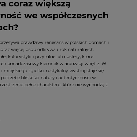
a coraz większą
rność we współczesnych
ach?
y przeżywa prawdziwy renesans w polskich domach i
Coraz więcej osób odkrywa urok naturalnych
łej kolorystyki i przytulnej atmosfery, które
 ten ponadczasowy kierunek w aranżacji wnętrz. W
 i miejskiego zgiełku, rustykalny wystrój staje się
potrzebę bliskości natury i autentyczności w
zestrzenie pełne charakteru, które nie wychodzą z
?