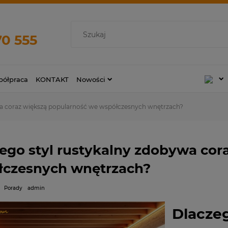
70 555
ółpraca
KONTAKT
Nowości
wa coraz większą popularność we współczesnych wnętrzach?
ego styl rustykalny zdobywa cor
łczesnych wnętrzach?
Porady
admin
Dlaczeg