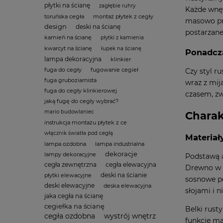
płytki na ścianę
zagłębie ruhry
Każde wnęt
toruńska cegła
montaż płytek z cegły
masowo pro
design
deski na ścianę
postarzane
kamień na ścianę
płytki z kamienia
kwarcyt na ścianę
łupek na ścianę
Ponadcza
lampa dekoracyjna
klinkier
fuga do cegły
fugowanie cegieł
Czy styl ru
fuga gruboziarnista
wraz z mij
fuga do cegły klinkierowej
czasem, zw
jaką fugę do cegły wybrać?
mario budowlaniec
Charak
instrukcja montażu płytek z ce
włącznik światła pod cegłą
Materiał
lampa ozdobna
lampa industrialna
dekoracje
lampy dekoracyjne
Podstawą a
cegła zewnętrzna
cegła elewacyjna
Drewno w s
deski na ścianie
płytki elewacyjne
sosnowe po
deski elewacyjne
deska elewacyjna
słojami i 
jaka cegła na ścianę
cegiełka na ścianę
Belki rust
cegła ozdobna
wystrój wnętrz
funkcję ma