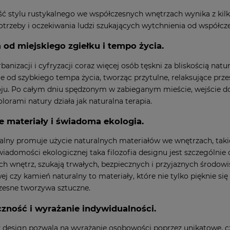
ć stylu rustykalnego we współczesnych wnętrzach wynika z kil
otrzeby i oczekiwania ludzi szukających wytchnienia od współcze
 od miejskiego zgiełku i tempo życia.
banizacji i cyfryzacji coraz więcej osób tęskni za bliskością nat
e od szybkiego tempa życia, tworząc przytulne, relaksujące przes
ju. Po całym dniu spędzonym w zabieganym mieście, wejście do
lorami natury działa jak naturalna terapia.
e materiały i świadoma ekologia.
kalny promuje użycie naturalnych materiałów we wnętrzach, takic
wiadomości ekologicznej taka filozofia designu jest szczególnie
ch wnętrz, szukają trwałych, bezpiecznych i przyjaznych środowi
ej czy kamień naturalny to materiały, które nie tylko pięknie si
zesne tworzywa sztuczne.
zność i wyrażanie indywidualności.
 design pozwala na wyrażanie osobowości poprzez unikatowe, c