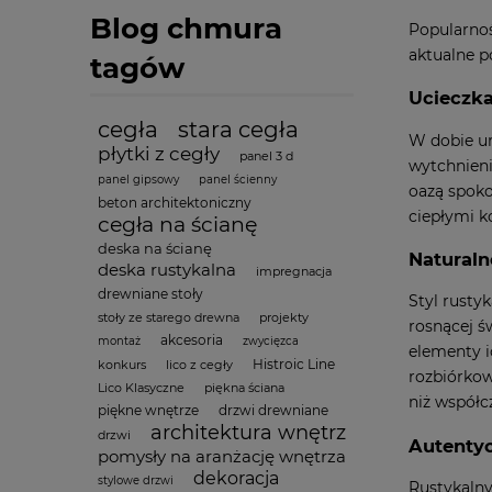
Blog chmura
Popularnoś
aktualne p
tagów
Ucieczka
cegła
stara cegła
W dobie ur
płytki z cegły
panel 3 d
wytchnieni
panel gipsowy
panel ścienny
oazą spoko
beton architektoniczny
ciepłymi ko
cegła na ścianę
deska na ścianę
Naturaln
deska rustykalna
impregnacja
drewniane stoły
Styl rusty
stoły ze starego drewna
projekty
rosnącej ś
akcesoria
montaż
zwycięzca
elementy i
Histroic Line
konkurs
lico z cegły
rozbiórkow
Lico Klasyczne
piękna ściana
niż współc
piękne wnętrze
drzwi drewniane
architektura wnętrz
drzwi
Autentyc
pomysły na aranżację wnętrza
dekoracja
stylowe drzwi
Rustykalny