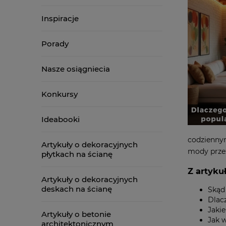
Inspiracje
Porady
Nasze osiągniecia
Konkursy
Ideabooki
codziennym
Artykuły o dekoracyjnych
mody przez
płytkach na ścianę
Z artyku
Artykuły o dekoracyjnych
deskach na ścianę
Skąd 
Dlacz
Jaki
Artykuły o betonie
Jak 
architektonicznym