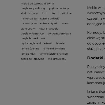
meble ze starego drewna
Meble w st
cegła na podłogę
piękna podłoga
widocznymi
styl loftowy
loft
des
rustic line
czasem z w
instrukcja zamawiania próbek
dodające l
instrukcja zamawiania płytek
zwrot
stare cegly
naturalna cegła
Komody, kr
cegła w łazience
płytka łazienkowa
ciekawą st
cegła łazienkowa
do opowied
płytka ceglana do łazienki
lamele
służą przez
lamele ścienne
lamele drewniane
lamele MDF
lamele ścienne na filcu
Dodatki 
cegła dekoracyjna
stół drewniany
Rustykalny
naturalnyc
wprowadzaj
komponują
Lniane tka
świeczniki
zapach i k