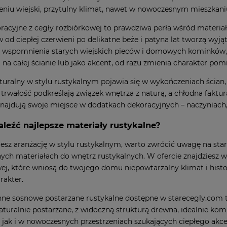
niu wiejski, przytulny klimat, nawet w nowoczesnym mieszkani
oracyjne z cegły rozbiórkowej to prawdziwa perła wśród materiał
w od ciepłej czerwieni po delikatne beże i patyna lat tworzą wy
 wspomnienia starych wiejskich pieców i domowych kominków, w
na całej ścianie lub jako akcent, od razu zmienia charakter pom
uralny w stylu rustykalnym pojawia się w wykończeniach ścian
i trwałość podkreślają związek wnętrza z naturą, a chłodna faktur
najdują swoje miejsce w dodatkach dekoracyjnych – naczyniach,
aleźć najlepsze materiały rustykalne?
ujesz aranżację w stylu rustykalnym, warto zwrócić uwagę na star
ych materiałach do wnętrz rustykalnych. W ofercie znajdziesz w
ej
, które wniosą do twojego domu niepowtarzalny klimat i histori
rakter.
nne sosnowe postarzane rustykalne dostępne w starecegly.com
t
aturalnie postarzane, z widoczną strukturą drewna, idealnie ko
 jak i w nowoczesnych przestrzeniach szukających ciepłego akcen