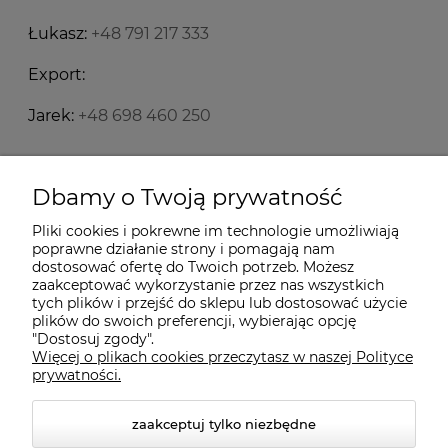
Łukasz:
+48 791 217 333
Export:
Jarek:
+48 698 460 250
Starecegly.com
Dbamy o Twoją prywatność
Pliki cookies i pokrewne im technologie umożliwiają
Płatności i dostawa
poprawne działanie strony i pomagają nam
dostosować ofertę do Twoich potrzeb. Możesz
zaakceptować wykorzystanie przez nas wszystkich
tych plików i przejść do sklepu lub dostosować użycie
Moje konto
plików do swoich preferencji, wybierając opcję
"Dostosuj zgody".
Więcej o plikach cookies przeczytasz w naszej Polityce
Informacje
prywatności.
zaakceptuj tylko niezbędne