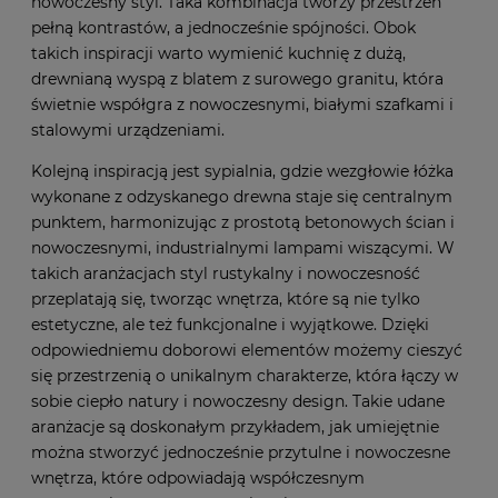
nowoczesny styl. Taka kombinacja tworzy przestrzeń
pełną kontrastów, a jednocześnie spójności. Obok
takich inspiracji warto wymienić kuchnię z dużą,
drewnianą wyspą z blatem z surowego granitu, która
świetnie współgra z nowoczesnymi, białymi szafkami i
stalowymi urządzeniami.
Kolejną inspiracją jest sypialnia, gdzie wezgłowie łóżka
wykonane z odzyskanego drewna staje się centralnym
punktem, harmonizując z prostotą betonowych ścian i
nowoczesnymi, industrialnymi lampami wiszącymi. W
takich aranżacjach styl rustykalny i nowoczesność
przeplatają się, tworząc wnętrza, które są nie tylko
estetyczne, ale też funkcjonalne i wyjątkowe. Dzięki
odpowiedniemu doborowi elementów możemy cieszyć
się przestrzenią o unikalnym charakterze, która łączy w
sobie ciepło natury i nowoczesny design. Takie udane
aranżacje są doskonałym przykładem, jak umiejętnie
można stworzyć jednocześnie przytulne i nowoczesne
wnętrza, które odpowiadają współczesnym