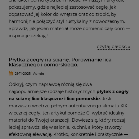
charakter domu typu barn house. W naszym artykule
pokazujemy, gdzie najlepiej zastosować cegłę, jak
dopasować jej kolor do wnętrza oraz co zrobić, by
harmonijnie połączyć styl rustykalny z nowoczesnym.
Sprawdź, jak jeden materiał może odmienić cały dom —
inspiracje czekają!
czytaj całość »
Płytka z cegły na ścianę. Porównanie lica
klasycznego i pomorskiego.
21-11-2025 , Admin
Odkryj, czym naprawdę różnią się dwa
najpopularniejsze rodzaje historycznych
płytek z cegły
na ścianę lico klasyczne i lico pomorskie
. Jeśli
marzysz o wnętrzu pełnym autentycznego klimatu XIX-
wiecznej cegły, ten artykuł pomoże Ci wybrać idealny
materiał do Twojej aranżacji. Dowiesz się, który rodzaj
lepiej sprawdzi się w salonie, kuchni, a który stworzy
efektowną elewację. Krótko, konkretnie i praktycznie —