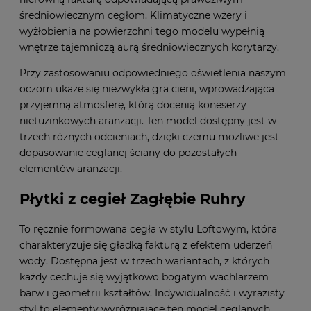
średniowiecznym cegłom. Klimatyczne wżery i
wyżłobienia na powierzchni tego modelu wypełnią
wnętrze tajemniczą aurą średniowiecznych korytarzy.
Przy zastosowaniu odpowiedniego oświetlenia naszym
oczom ukaże się niezwykła gra cieni, wprowadzająca
przyjemną atmosferę, którą docenią koneserzy
nietuzinkowych aranżacji. Ten model dostępny jest w
trzech różnych odcieniach, dzięki czemu możliwe jest
dopasowanie ceglanej ściany do pozostałych
elementów aranżacji.
Płytki z cegieł Zagłębie Ruhry
To ręcznie formowana cegła w stylu Loftowym, która
charakteryzuje się gładką fakturą z efektem uderzeń
wody. Dostępna jest w trzech wariantach, z których
każdy cechuje się wyjątkowo bogatym wachlarzem
barw i geometrii kształtów. Indywidualność i wyrazisty
styl to elementy wyróżniające ten model ceglanych