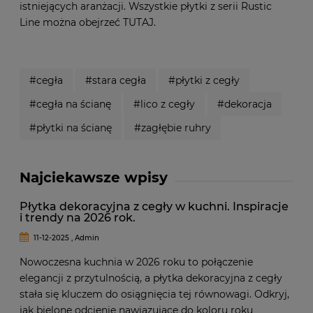
istniejących aranżacji. Wszystkie płytki z serii Rustic
Line można obejrzeć
TUTAJ
.
#cegła
#stara cegła
#płytki z cegły
#cegła na ścianę
#lico z cegły
#dekoracja
#płytki na ścianę
#zagłębie ruhry
Najciekawsze wpisy
Płytka dekoracyjna z cegły w kuchni. Inspiracje
i trendy na 2026 rok.
11-12-2025 , Admin
Nowoczesna kuchnia w 2026 roku to połączenie
elegancji z przytulnością, a płytka dekoracyjna z cegły
stała się kluczem do osiągnięcia tej równowagi. Odkryj,
jak bielone odcienie nawiązujące do koloru roku