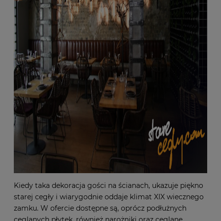
Kiedy taka dekoracja gości na ścianach, ukazuje piękno
starej cegły i wiarygodnie oddaje klimat XIX wiecznego
zamku. W ofercie dostępne są, oprócz podłużnych
ceglanych płytek, również narożniki oraz ceglane