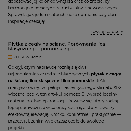
dopasować jej kolor do wnętrza oraz co zrobić, by
harmonijnie połączyć styl rustykalny z nowoczesnym.
Sprawdź, jak jeden materiał może odmienić cały dom —
inspiracje czekają!
czytaj całość »
Płytka z cegły na ścianę. Porównanie lica
klasycznego i pomorskiego.
21-11-2025 , Admin
Odkryj, czym naprawdę różnią się dwa
najpopularniejsze rodzaje historycznych
płytek z cegły
na ścianę lico klasyczne i lico pomorskie
. Jeśli
marzysz o wnętrzu pełnym autentycznego klimatu XIX-
wiecznej cegły, ten artykuł pomoże Ci wybrać idealny
materiał do Twojej aranżacji. Dowiesz się, który rodzaj
lepiej sprawdzi się w salonie, kuchni, a który stworzy
efektowną elewację. Krótko, konkretnie i praktycznie —
przeczytaj, zanim wybierzesz cegłę do swojego
projektu.