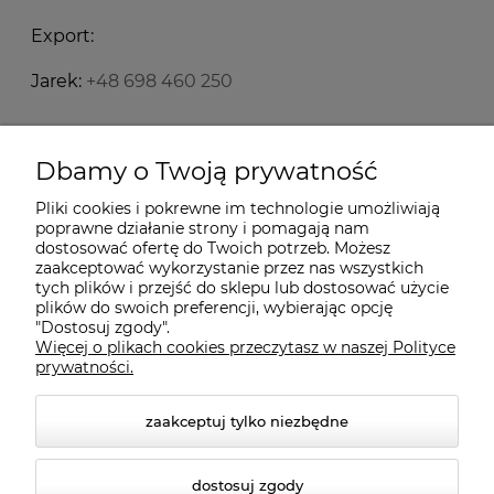
Export:
Jarek:
+48 698 460 250
Starecegly.com
Dbamy o Twoją prywatność
Pliki cookies i pokrewne im technologie umożliwiają
Płatności i dostawa
poprawne działanie strony i pomagają nam
dostosować ofertę do Twoich potrzeb. Możesz
zaakceptować wykorzystanie przez nas wszystkich
Moje konto
tych plików i przejść do sklepu lub dostosować użycie
plików do swoich preferencji, wybierając opcję
"Dostosuj zgody".
Więcej o plikach cookies przeczytasz w naszej Polityce
Informacje
prywatności.
zaakceptuj tylko niezbędne
dostosuj zgody