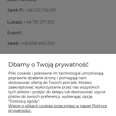
Jarek P.:
+48 533 736 831
Łukasz:
+48 791 217 333
Export:
Jarek:
+48 698 460 250
Starecegly.com
Dbamy o Twoją prywatność
Pliki cookies i pokrewne im technologie umożliwiają
Płatności i dostawa
poprawne działanie strony i pomagają nam
dostosować ofertę do Twoich potrzeb. Możesz
zaakceptować wykorzystanie przez nas wszystkich
Moje konto
tych plików i przejść do sklepu lub dostosować użycie
plików do swoich preferencji, wybierając opcję
"Dostosuj zgody".
Więcej o plikach cookies przeczytasz w naszej Polityce
Informacje
prywatności.