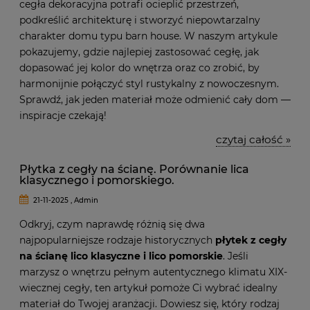
cegła dekoracyjna potrafi ocieplić przestrzeń,
podkreślić architekturę i stworzyć niepowtarzalny
charakter domu typu barn house. W naszym artykule
pokazujemy, gdzie najlepiej zastosować cegłę, jak
dopasować jej kolor do wnętrza oraz co zrobić, by
harmonijnie połączyć styl rustykalny z nowoczesnym.
Sprawdź, jak jeden materiał może odmienić cały dom —
inspiracje czekają!
czytaj całość »
Płytka z cegły na ścianę. Porównanie lica
klasycznego i pomorskiego.
21-11-2025 , Admin
Odkryj, czym naprawdę różnią się dwa
najpopularniejsze rodzaje historycznych
płytek z cegły
na ścianę lico klasyczne i lico pomorskie
. Jeśli
marzysz o wnętrzu pełnym autentycznego klimatu XIX-
wiecznej cegły, ten artykuł pomoże Ci wybrać idealny
materiał do Twojej aranżacji. Dowiesz się, który rodzaj