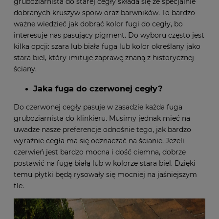
gruboziarnista do starej cegły
składa się ze specjalnie
dobranych kruszyw spoiw oraz barwników. To bardzo
ważne wiedzieć jak dobrać kolor fugi do cegły, bo
interesuje nas pasujący pigment. Do wyboru często jest
kilka opcji: szara lub biała fuga lub kolor określany jako
stara biel, który imituje zaprawę znaną z historycznej
ściany.
Jaka fuga do czerwonej cegły?
Do czerwonej cegły pasuje w zasadzie każda fuga
gruboziarnista do klinkieru. Musimy jednak mieć na
uwadze nasze preferencje odnośnie tego, jak bardzo
wyraźnie cegła ma się odznaczać na ścianie. Jeżeli
czerwień jest bardzo mocna i dość ciemna, dobrze
postawić na fugę białą lub w kolorze stara biel. Dzięki
temu płytki będą rysowały się mocniej na jaśniejszym
tle.