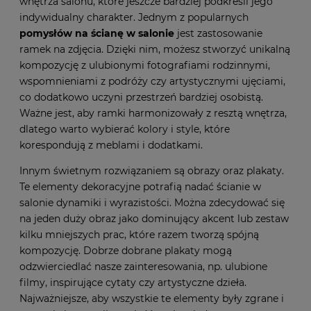
wnętrza salonu, które jeszcze bardziej podkreśli jego
indywidualny charakter. Jednym z popularnych
pomysłów na ścianę w salonie
jest zastosowanie
ramek na zdjęcia. Dzięki nim, możesz stworzyć unikalną
kompozycję z ulubionymi fotografiami rodzinnymi,
wspomnieniami z podróży czy artystycznymi ujęciami,
co dodatkowo uczyni przestrzeń bardziej osobistą.
Ważne jest, aby ramki harmonizowały z resztą wnętrza,
dlatego warto wybierać kolory i style, które
korespondują z meblami i dodatkami.
Innym świetnym rozwiązaniem są obrazy oraz plakaty.
Te elementy dekoracyjne potrafią nadać ścianie w
salonie dynamiki i wyrazistości. Można zdecydować się
na jeden duży obraz jako dominujący akcent lub zestaw
kilku mniejszych prac, które razem tworzą spójną
kompozycję. Dobrze dobrane plakaty mogą
odzwierciedlać nasze zainteresowania, np. ulubione
filmy, inspirujące cytaty czy artystyczne dzieła.
Najważniejsze, aby wszystkie te elementy były zgrane i