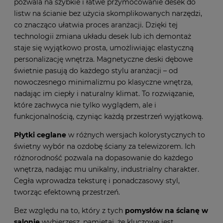
pozwala na szybkie i łatwe przymocowanie desek do
listw na ścianie bez użycia skomplikowanych narzędzi,
co znacząco ułatwia proces aranżacji. Dzięki tej
technologii zmiana układu desek lub ich demontaż
staje się wyjątkowo prosta, umożliwiając elastyczną
personalizację wnętrza. Magnetyczne deski dębowe
świetnie pasują do każdego stylu aranżacji – od
nowoczesnego minimalizmu po klasyczne wnętrza,
nadając im ciepły i naturalny klimat. To rozwiązanie,
które zachwyca nie tylko wyglądem, ale i
funkcjonalnością, czyniąc każdą przestrzeń wyjątkową.
Płytki ceglane
w różnych wersjach kolorystycznych to
świetny wybór na ozdobę ściany za telewizorem. Ich
różnorodność pozwala na dopasowanie do każdego
wnętrza, nadając mu unikalny, industrialny charakter.
Cegła wprowadza teksturę i ponadczasowy styl,
tworząc efektowną przestrzeń.
Bez względu na to, który z tych
pomysłów na ścianę w
salonie
wybierzesz, pamiętaj, że kluczowe jest