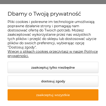
Starecegly.com
Dbamy o Twoją prywatność
Pliki cookies i pokrewne im technologie umożliwiają
Płatności i dostawa
poprawne działanie strony i pomagają nam
dostosować ofertę do Twoich potrzeb. Możesz
zaakceptować wykorzystanie przez nas wszystkich
Moje konto
tych plików i przejść do sklepu lub dostosować użycie
plików do swoich preferencji, wybierając opcję
"Dostosuj zgody".
Więcej o plikach cookies przeczytasz w naszej Polityce
Informacje
prywatności.
zaakceptuj tylko niezbędne
dostosuj zgody
zaakceptuj wszystkie
© 2026 starecegly.com. Wszelkie prawa zastrzeżone.