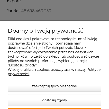
Export:
Jarek:
+48 698 460 250
Starecegly.com
Dbamy o Twoją prywatność
Pliki cookies i pokrewne im technologie umożliwiają
Płatności i dostawa
poprawne działanie strony i pomagają nam
dostosować ofertę do Twoich potrzeb. Możesz
zaakceptować wykorzystanie przez nas wszystkich
Moje konto
tych plików i przejść do sklepu lub dostosować użycie
plików do swoich preferencji, wybierając opcję
"Dostosuj zgody".
Więcej o plikach cookies przeczytasz w naszej Polityce
Informacje
prywatności.
zaakceptuj tylko niezbędne
dostosuj zgody