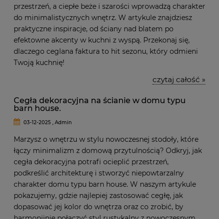
przestrzeń, a ciepłe beże i szarości wprowadzą charakter
do minimalistycznych wnętrz. W artykule znajdziesz
praktyczne inspiracje, od ściany nad blatem po
efektowne akcenty w kuchni z wyspą. Przekonaj się,
dlaczego ceglana faktura to hit sezonu, który odmieni
Twoją kuchnię!
czytaj całość »
Cegła dekoracyjna na ścianie w domu typu
barn house.
03-12-2025 , Admin
Marzysz o wnętrzu w stylu nowoczesnej stodoły, które
łączy minimalizm z domową przytulnością? Odkryj, jak
cegła dekoracyjna potrafi ocieplić przestrzeń,
podkreślić architekturę i stworzyć niepowtarzalny
charakter domu typu barn house. W naszym artykule
pokazujemy, gdzie najlepiej zastosować cegłę, jak
dopasować jej kolor do wnętrza oraz co zrobić, by
harmonijnie połączyć styl rustykalny z nowoczesnym.