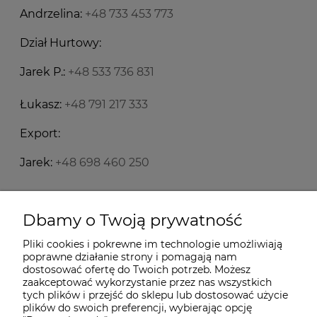
Andrzelina:
+48 733 453 773
Dział Hurtowy:
Jarek P.:
+48 533 736 831
Łukasz:
+48 791 217 333
Export:
Jarek:
+48 698 460 250
Starecegly.com
Dbamy o Twoją prywatność
Pliki cookies i pokrewne im technologie umożliwiają
Płatności i dostawa
poprawne działanie strony i pomagają nam
dostosować ofertę do Twoich potrzeb. Możesz
zaakceptować wykorzystanie przez nas wszystkich
Moje konto
tych plików i przejść do sklepu lub dostosować użycie
plików do swoich preferencji, wybierając opcję