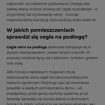
odporność na codzienne użytkowanie. Dlatego bez
żadnej obawy można umieszczać cegłę na podłodze - w
oryginalnej lub stylizowanej wersji - tworząc
niepowtarzalną aranżację, która posłuży przez wiele lat.
W jakich pomieszczeniach
sprawdzi się cegła na podłogę?
Cegła retro na podłogę
doskonale odnajduje się w
stylach skandynawskim, industrialnym oraz loft. W
aranżacji świetnie łączy się z betonem, tynkiem, gresem
oraz stalą.
Jeśli mowa o najlepszych miejscach na jej
zastosowanie, stara cegła nie narzuca praktycznie
żadnych ograniczeń. Można jej użyć do stworzenia
posadzki w każdym pomieszczeniu domu - od
przedpokoju, przez garaż, kuchnię, sypialnię, aż po
łazienkę. Sprawdzi się równie dobrze w domowym
biurze czy pralni, gdzie liczy się zarówno estetyka, jak i