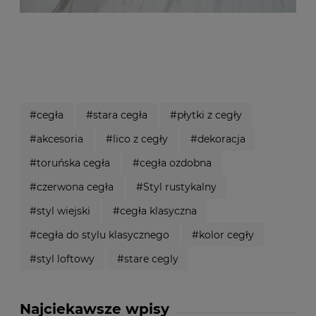
#cegła
#stara cegła
#płytki z cegły
#akcesoria
#lico z cegły
#dekoracja
#toruńska cegła
#cegła ozdobna
#czerwona cegła
#Styl rustykalny
#styl wiejski
#cegła klasyczna
#cegła do stylu klasycznego
#kolor cegły
#styl loftowy
#stare cegly
Najciekawsze wpisy