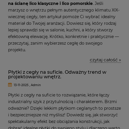
na ścianę lico klasyczne i lico pomorskie
. Jeśli
marzysz o wnętrzu pełnym autentycznego klimatu XIX-
wiecznej cegły, ten artykuł pomoże Ci wybrać idealny
materiał do Twojej aranżacji. Dowiesz się, który rodzaj
lepiej sprawdzi się w salonie, kuchni, a który stworzy
efektowną elewację. Krótko, konkretnie i praktycznie —
przeczytaj, zanim wybierzesz cegłę do swojego
projektu.
czytaj całość »
Płytki z cegły na suficie. Odważny trend w
projektowaniu wnętrz.
13-11-2025 , Admin
Płytki z cegły na suficie to rozwiązanie, które łączy
industrialny szyk z przytulnością i charakterem. Brzmi
odważnie? Dzięki lekkim płytkom ceglanych to prostsze
i bezpieczniejsze niż myślisz! Dowiedz się, jak stworzyć
spektakularny efekt bez obciążania konstrukcji, jak
dobrać idealne płytki do swojego stylu i dlaczego warto