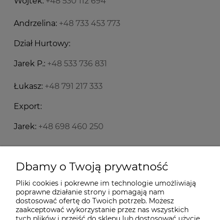
Wojtek:
+48 530 112 694
Andrzelina:
+48 733 453 773
Dział Hurtowy:
Jarek P.:
+48 533 736 831
Łukasz:
+48 791 217 333
Export:
Jarek:
+48 698 460 250
Starecegly.com
Dbamy o Twoją prywatność
Pliki cookies i pokrewne im technologie umożliwiają
Płatności i dostawa
poprawne działanie strony i pomagają nam
dostosować ofertę do Twoich potrzeb. Możesz
zaakceptować wykorzystanie przez nas wszystkich
Moje konto
tych plików i przejść do sklepu lub dostosować użycie