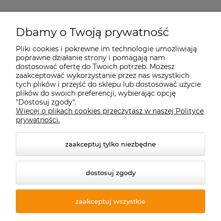
Starecegly.com
Dbamy o Twoją prywatność
Pliki cookies i pokrewne im technologie umożliwiają
Płatności i dostawa
poprawne działanie strony i pomagają nam
dostosować ofertę do Twoich potrzeb. Możesz
zaakceptować wykorzystanie przez nas wszystkich
Moje konto
tych plików i przejść do sklepu lub dostosować użycie
plików do swoich preferencji, wybierając opcję
"Dostosuj zgody".
Więcej o plikach cookies przeczytasz w naszej Polityce
Informacje
prywatności.
zaakceptuj tylko niezbędne
dostosuj zgody
zaakceptuj wszystkie
© 2026 starecegly.com. Wszelkie prawa zastrzeżone.