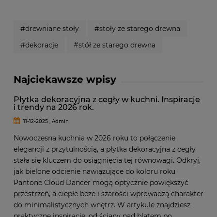
#drewniane stoły
#stoły ze starego drewna
#dekoracje
#stół ze starego drewna
Najciekawsze wpisy
Płytka dekoracyjna z cegły w kuchni. Inspiracje
i trendy na 2026 rok.
11-12-2025 , Admin
Nowoczesna kuchnia w 2026 roku to połączenie
elegancji z przytulnością, a płytka dekoracyjna z cegły
stała się kluczem do osiągnięcia tej równowagi. Odkryj,
jak bielone odcienie nawiązujące do koloru roku
Pantone Cloud Dancer mogą optycznie powiększyć
przestrzeń, a ciepłe beże i szarości wprowadzą charakter
do minimalistycznych wnętrz. W artykule znajdziesz
praktyczne inspiracje, od ściany nad blatem po