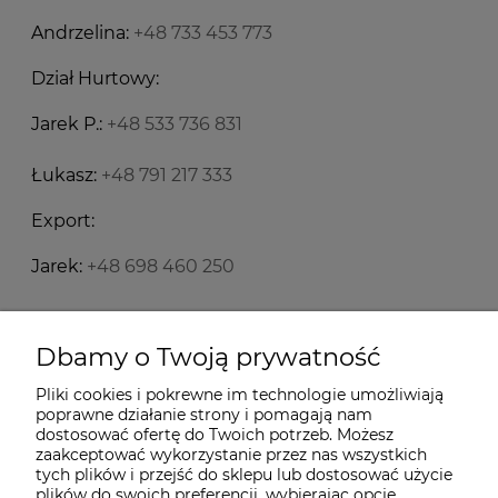
Andrzelina:
+48 733 453 773
Dział Hurtowy:
Jarek P.:
+48 533 736 831
Łukasz:
+48 791 217 333
Export:
Jarek:
+48 698 460 250
Starecegly.com
Dbamy o Twoją prywatność
Pliki cookies i pokrewne im technologie umożliwiają
Płatności i dostawa
poprawne działanie strony i pomagają nam
dostosować ofertę do Twoich potrzeb. Możesz
zaakceptować wykorzystanie przez nas wszystkich
tych plików i przejść do sklepu lub dostosować użycie
Moje konto
plików do swoich preferencji, wybierając opcję