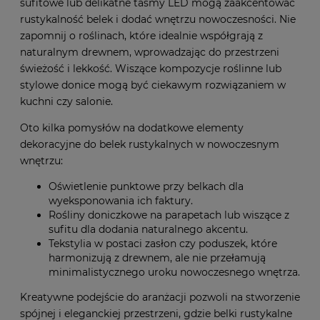
sufitowe lub delikatne taśmy LED mogą zaakcentować
rustykalność belek i dodać wnętrzu nowoczesności. Nie
zapomnij o roślinach, które idealnie współgrają z
naturalnym drewnem, wprowadzając do przestrzeni
świeżość i lekkość. Wiszące kompozycje roślinne lub
stylowe donice mogą być ciekawym rozwiązaniem w
kuchni czy salonie.
Oto kilka pomysłów na dodatkowe elementy
dekoracyjne do belek rustykalnych w nowoczesnym
wnętrzu:
Oświetlenie punktowe przy belkach dla
wyeksponowania ich faktury.
Rośliny doniczkowe na parapetach lub wiszące z
sufitu dla dodania naturalnego akcentu.
Tekstylia w postaci zasłon czy poduszek, które
harmonizują z drewnem, ale nie przełamują
minimalistycznego uroku nowoczesnego wnętrza.
Kreatywne podejście do aranżacji pozwoli na stworzenie
spójnej i eleganckiej przestrzeni, gdzie belki rustykalne