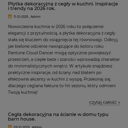
Płytka dekoracyjna z cegły w kuchni. Inspiracje
i trendy na 2026 rok.
11-12-2025 , Admin
Nowoczesna kuchnia w 2026 roku to połączenie
elegancji z przytulnością, a płytka dekoracyjna z cegły
stała się kluczem do osiągnięcia tej równowagi. Odkryj,
jak bielone odcienie nawiązujące do koloru roku
Pantone Cloud Dancer mogą optycznie powiększyć
przestrzeń, a ciepłe beże i szarości wprowadzą charakter
do minimalistycznych wnętrz. W artykule znajdziesz
praktyczne inspiracje, od ściany nad blatem po
efektowne akcenty w kuchni z wyspą. Przekonaj się,
dlaczego ceglana faktura to hit sezonu, który odmieni
Twoją kuchnię!
czytaj całość »
Cegła dekoracyjna na ścianie w domu typu
barn house.
03-12-2025 , Admin