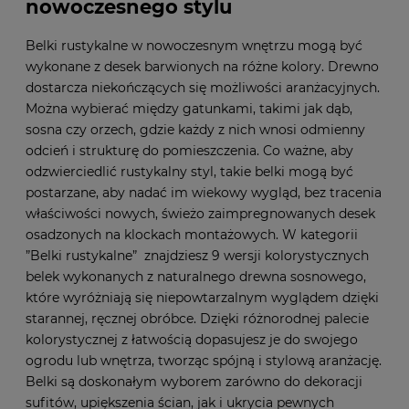
nowoczesnego stylu
Belki rustykalne w nowoczesnym wnętrzu mogą być
wykonane z desek barwionych na różne kolory. Drewno
dostarcza niekończących się możliwości aranżacyjnych.
Można wybierać między gatunkami, takimi jak dąb,
sosna czy orzech, gdzie każdy z nich wnosi odmienny
odcień i strukturę do pomieszczenia. Co ważne, aby
odzwierciedlić rustykalny styl, takie belki mogą być
postarzane, aby nadać im wiekowy wygląd, bez tracenia
właściwości nowych, świeżo zaimpregnowanych desek
osadzonych na klockach montażowych.
W kategorii
”Belki rustykalne”
znajdziesz 9 wersji kolorystycznych
belek wykonanych z naturalnego drewna sosnowego,
które wyróżniają się niepowtarzalnym wyglądem dzięki
starannej, ręcznej obróbce. Dzięki różnorodnej palecie
kolorystycznej z łatwością dopasujesz je do swojego
ogrodu lub wnętrza, tworząc spójną i stylową aranżację.
Belki są doskonałym wyborem zarówno do dekoracji
sufitów, upiększenia ścian, jak i ukrycia pewnych