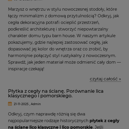
Marzysz o wnętrzu w stylu nowoczesnej stodoły, które
łączy minimalizm z domową przytulnością? Odkryj, jak
cegła dekoracyjna potrafi ocieplić przestrzeń,
podkreślić architekturę i stworzyć niepowtarzalny
charakter domu typu barn house. W naszym artykule
pokazujemy, gdzie najlepiej zastosować cegłę, jak
dopasować jej kolor do wnętrza oraz co zrobić, by
harmonijnie połączyć styl rustykalny z nowoczesnym.
Sprawdź, jak jeden materiał może odmienić cały dom —
inspiracje czekają!
czytaj całość »
Płytka z cegły na ścianę. Porównanie lica
klasycznego i pomorskiego.
21-11-2025 , Admin
Odkryj, czym naprawdę różnią się dwa
najpopularniejsze rodzaje historycznych
płytek z cegły
na ścianę lico klasyczne i lico pomorskie
. Jeśli