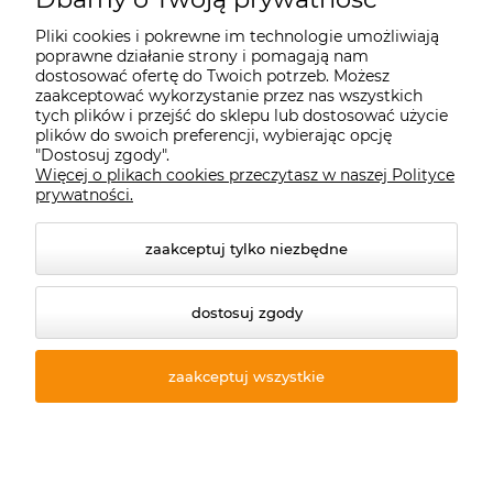
Pliki cookies i pokrewne im technologie umożliwiają
Płatności i dostawa
poprawne działanie strony i pomagają nam
dostosować ofertę do Twoich potrzeb. Możesz
zaakceptować wykorzystanie przez nas wszystkich
Moje konto
tych plików i przejść do sklepu lub dostosować użycie
plików do swoich preferencji, wybierając opcję
"Dostosuj zgody".
Więcej o plikach cookies przeczytasz w naszej Polityce
Informacje
prywatności.
zaakceptuj tylko niezbędne
dostosuj zgody
zaakceptuj wszystkie
© 2026 starecegly.com. Wszelkie prawa zastrzeżone.
Styl graficzny ShopGadget.pl
Sklep internetowy Shoper
Premium