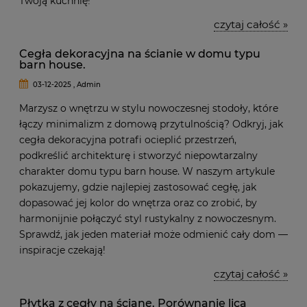
Twoją kuchnię!
czytaj całość »
Cegła dekoracyjna na ścianie w domu typu
barn house.
03-12-2025 , Admin
Marzysz o wnętrzu w stylu nowoczesnej stodoły, które
łączy minimalizm z domową przytulnością? Odkryj, jak
cegła dekoracyjna potrafi ocieplić przestrzeń,
podkreślić architekturę i stworzyć niepowtarzalny
charakter domu typu barn house. W naszym artykule
pokazujemy, gdzie najlepiej zastosować cegłę, jak
dopasować jej kolor do wnętrza oraz co zrobić, by
harmonijnie połączyć styl rustykalny z nowoczesnym.
Sprawdź, jak jeden materiał może odmienić cały dom —
inspiracje czekają!
czytaj całość »
Płytka z cegły na ścianę. Porównanie lica