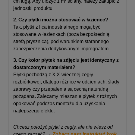
cm fugą. Aby ułożyć 1 m² ściany, należy zakupić 2
jednostki produktu.
2. Czy płytki można stosować w łazience?
Tak, płytki z lica industrialnego mogą być
stosowane w łazienkach (poza bezpośrednią
strefą prysznica), pod warunkiem starannego
zabezpieczenia dedykowanym impregnatem.
3. Czy kolor płytek na zdjęciu jest identyczny z
dostarczonym materiałem?
Płytki pochodzą z XIX-wiecznej cegły
rozbiórkowej, dlatego różnice w odcieniach, ślady
zaprawy czy przepalenia są cechą naturalną i
pożądaną. Zalecamy mieszanie płytek z różnych
opakowań podczas montażu dla uzyskania
najlepszego efektu.
Chcesz położyć płytki z cegły, ale nie wiesz od
czego zacząć? →
Zobacz nasz instruktaż krok