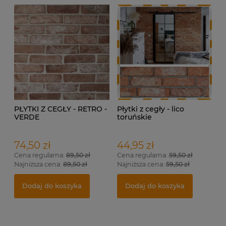
PŁYTKI Z CEGŁY - RETRO -
Płytki z cegły - lico
VERDE
toruńskie
74,50 zł
44,95 zł
Cena regularna:
89,50 zł
Cena regularna:
59,50 zł
Najniższa cena:
89,50 zł
Najniższa cena:
59,50 zł
Dodaj do koszyka
Dodaj do koszyka