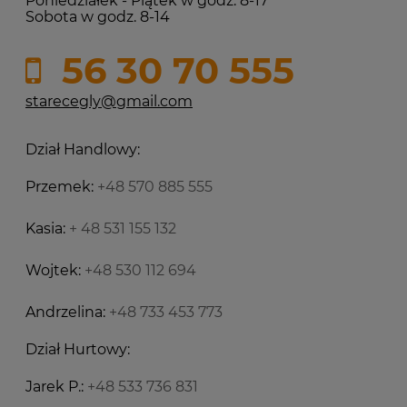
Poniedziałek - Piątek w godz. 8-17
Sobota w godz. 8-14
56 30 70 555
starecegly@gmail.com
Dział Handlowy:
Przemek:
+48 570 885 555
Kasia:
+ 48 531 155 132
Wojtek:
+48 530 112 694
Andrzelina:
+48 733 453 773
Dział Hurtowy:
Jarek P.:
+48 533 736 831