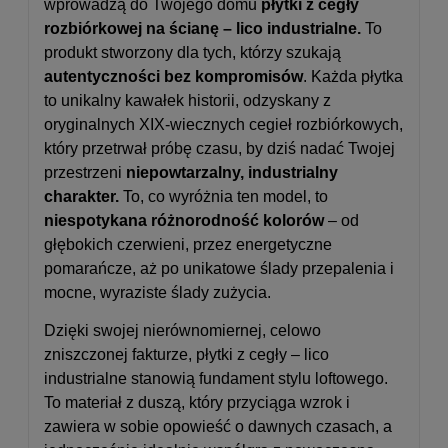
wprowadzą do Twojego domu
płytki z cegły
rozbiórkowej na ścianę – lico industrialne.
To
produkt stworzony dla tych, którzy szukają
autentyczności bez kompromisów
. Każda płytka
to unikalny kawałek historii, odzyskany z
oryginalnych XIX-wiecznych cegieł rozbiórkowych,
który przetrwał próbę czasu, by dziś nadać Twojej
przestrzeni
niepowtarzalny, industrialny
charakter.
To, co wyróżnia ten model, to
niespotykana różnorodność kolorów
– od
głębokich czerwieni, przez energetyczne
pomarańcze, aż po unikatowe ślady przepalenia i
mocne, wyraziste ślady zużycia.
Dzięki swojej nierównomiernej, celowo
zniszczonej fakturze, płytki z cegły – lico
industrialne stanowią fundament stylu loftowego.
To materiał z duszą, który przyciąga wzrok i
zawiera w sobie opowieść o dawnych czasach, a