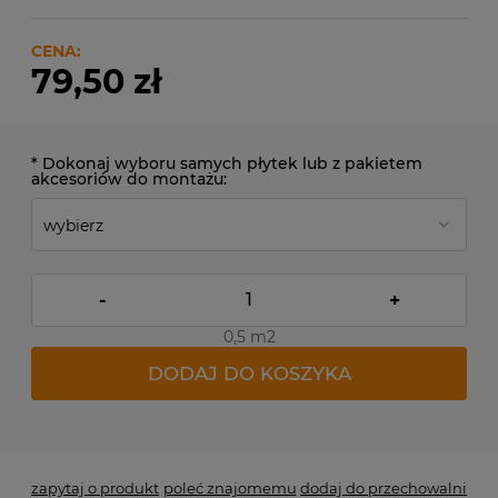
CENA:
79,50 zł
*
Dokonaj wyboru samych płytek lub z pakietem
akcesoriów do montażu:
-
+
0,5 m2
DODAJ DO KOSZYKA
*
- Pole wymagane
zapytaj o produkt
poleć znajomemu
dodaj do przechowalni