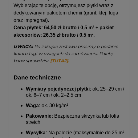
Wybierając tę opcję, otrzymujesz płytki wraz z
dedykowanym pakietem chemii (grunt, klej, fuga
oraz impregnat).
Cena płytek: 64,50 zł brutto / 0,5 m² + pakiet
akcesoriów: 26,35 zł brutto / 0,5 m².
UWAGA:
Po zakupie zestawu prosimy o podanie
koloru fugi w uwagach do zamówienia. Paletę
barw sprawdzisz
[TUTAJ]
.
Dane techniczne
Wymiary pojedynczej płytki:
ok. 25–29 cm /
ok. 6–7 cm / ok. 2–2,5 cm
Waga:
ok. 30 kg/m²
Pakowanie:
Bezpieczna skrzynka lub folia
stretch
Wysyłka:
Na palecie (maksymalnie do 25 m²