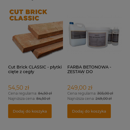
Cut Brick CLASSIC - płytki
FARBA BETONOWA -
cięte z cegły
ZESTAW DO
rozbiórkowej na ścianę.
WYKOŃCZENIA DO 17M²
54,50 zł
249,00 zł
Cena regularna:
84,50 zł
Cena regularna:
303,00 zł
Najniższa cena:
84,50 zł
Najniższa cena:
249,00 zł
Dodaj do koszyka
Dodaj do koszyka