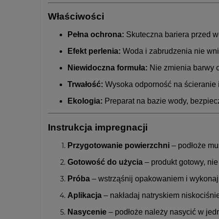
Właściwości
Pełna ochrona:
Skuteczna bariera przed wod
Efekt perlenia:
Woda i zabrudzenia nie wnik
Niewidoczna formuła:
Nie zmienia barwy ce
Trwałość:
Wysoka odporność na ścieranie i 
Ekologia:
Preparat na bazie wody, bezpiec
Instrukcja impregnacji
Przygotowanie powierzchni
– podłoże musi
Gotowość do użycia
– produkt gotowy, nie
Próba
– wstrząśnij opakowaniem i wykonaj
Aplikacja
– nakładaj natryskiem niskociśn
Nasycenie
– podłoże należy nasycić w jed