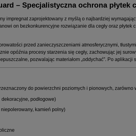
i
uard – Specjalistyczna ochrona płytek 
jny impregnat zaprojektowany z myślą o najbardziej wymagając
anowi on bezkonkurencyjne rozwiązanie dla cegły oraz płytek c
 porowatości przed zanieczyszczeniami atmosferycznymi, tłusty
nie opóźnia procesy starzenia się cegły, zachowując jej surowy
epuszczalne, pozwalając materiałom „oddychać”. Po aplikacji s
przeznaczony do powierzchni poziomych i pionowych, zarówno w
e, dekoracyjne, podłogowe)
r niepolerowany, kamień polny)
bliczne