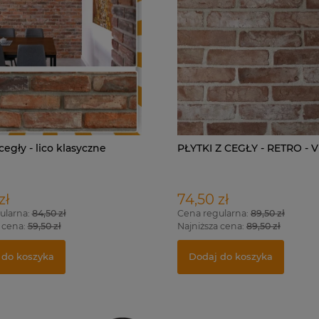
 cegły - lico klasyczne
PŁYTKI Z CEGŁY - RETRO - 
zł
74,50 zł
ularna:
84,50 zł
Cena regularna:
89,50 zł
 cena:
59,50 zł
Najniższa cena:
89,50 zł
 do koszyka
Dodaj do koszyka