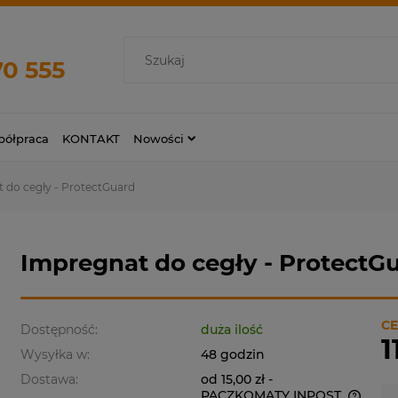
70 555
ółpraca
KONTAKT
Nowości
 do cegły - ProtectGuard
Impregnat do cegły - ProtectG
CE
Dostępność:
duża ilość
1
Wysyłka w:
48 godzin
Dostawa:
od 15,00 zł
-
PACZKOMATY INPOST