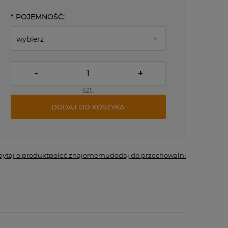
*
POJEMNOŚĆ:
-
+
szt.
DODAJ DO KOSZYKA
*
- Pole wymagane
pytaj o produkt
poleć znajomemu
dodaj do przechowalni