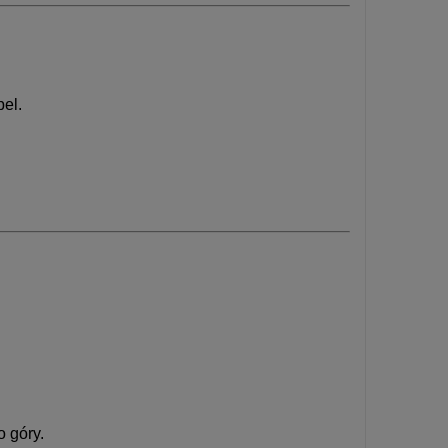
pel.
 góry.