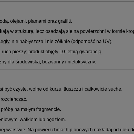
ą, olejami, plamami oraz graffiti.
ają w strukturę, lecz osadzają się na powierzchni w formie kro
gły, nie nabłyszcza i nie żółknie (odporność na UV).
ruch pieszy; produkt objęty 10-letnią gwarancją.
zny dla środowiska, bezwonny i nietoksyczny.
 być czyste, wolne od kurzu, tłuszczu i całkowicie suche.
 rozcieńczać.
 próbę na małym fragmencie.
ieniowym, wałkiem lub pędzlem.
nej warstwie. Na powierzchniach pionowych nakładaj od dołu do