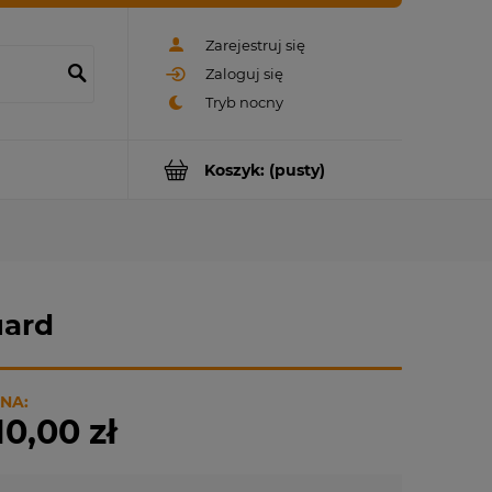
Zarejestruj się
Zaloguj się
Koszyk:
(pusty)
uard
NA:
10,00 zł