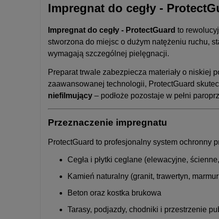
kosztów płatnośc
Impregnat do cegły - ProtectG
Impregnat do cegły - ProtectGuard
to rewolucy
stworzona do miejsc o dużym natężeniu ruchu, st
wymagają szczególnej pielęgnacji.
Preparat trwale zabezpiecza materiały o niskiej
zaawansowanej technologii, ProtectGuard skutecz
niefilmujący
– podłoże pozostaje w pełni paroprz
Przeznaczenie impregnatu
ProtectGuard to profesjonalny system ochronny 
Cegła i płytki ceglane (elewacyjne, ścienn
Kamień naturalny (granit, trawertyn, marmu
Beton oraz kostka brukowa
Tarasy, podjazdy, chodniki i przestrzenie pu