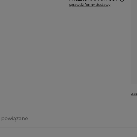
sprawdź formy dostawy
Cena nie zawiera ewentualnych
kosztów płatności
za
 powiązane
a ewentualnych