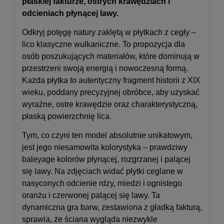
płaskiej fakturze, ostrych krawędziach i
odcieniach płynącej lawy.
Odkryj potęgę natury zaklętą w płytkach z cegły –
lico klasyczne wulkaniczne. To propozycja dla
osób poszukujących materiałów, które dominują w
przestrzeni swoją energią i nowoczesną formą.
Każda płytka to autentyczny fragment historii z XIX
wieku, poddany precyzyjnej obróbce, aby uzyskać
wyraźne, ostre krawędzie oraz charakterystyczną,
płaską powierzchnię lica.
Tym, co czyni ten model absolutnie unikatowym,
jest jego niesamowita kolorystyka – prawdziwy
baleyage kolorów płynącej, rozgrzanej i palącej
się lawy. Na zdjęciach widać płytki ceglane w
nasyconych odcienie rdzy, miedzi i ognistego
oranżu i czerwonej palącej się lawy. Ta
dynamiczna gra barw, zestawiona z gładką fakturą,
sprawia, że ściana wygląda niezwykle