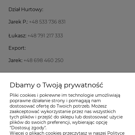
Dział Hurtowy:
Jarek P.:
+48 533 736 831
Łukasz:
+48 791 217 333
Export:
Jarek:
+48 698 460 250
Starecegly.com
Dbamy o Twoją prywatność
Pliki cookies i pokrewne im technologie umożliwiają
Płatności i dostawa
poprawne działanie strony i pomagają nam
dostosować ofertę do Twoich potrzeb. Możesz
zaakceptować wykorzystanie przez nas wszystkich
tych plików i przejść do sklepu lub dostosować użycie
Moje konto
plików do swoich preferencji, wybierając opcję
"Dostosuj zgody".
Więcej o plikach cookies przeczytasz w naszej Polityce
Informacje