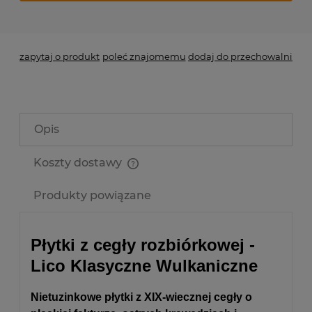
*
- Pole wymagane
zapytaj o produkt
poleć znajomemu
dodaj do przechowalni
Opis
Koszty dostawy
Cena nie zawiera ewentualnych kosztów płatności
Produkty powiązane
Płytki z cegły rozbiórkowej -
Lico Klasyczne Wulkaniczne
Nietuzinkowe płytki z XIX-wiecznej cegły o