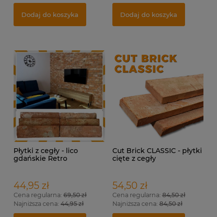
Dodaj do koszyka
Dodaj do koszyka
Płytki z cegły - lico
Cut Brick CLASSIC - płytki
gdańskie Retro
cięte z cegły
rozbiórkowej na ścianę.
44,95 zł
54,50 zł
Cena regularna:
69,50 zł
Cena regularna:
84,50 zł
Najniższa cena:
44,95 zł
Najniższa cena:
84,50 zł