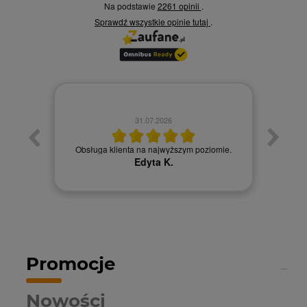
Na podstawie
2261 opinii
.
Sprawdź wszystkie opinie
tutaj
.
31.07.2026
łatwy
Obsługa klienta na najwyższym poziomie.
Obsł
Edyta K.
Promocje
Nowości