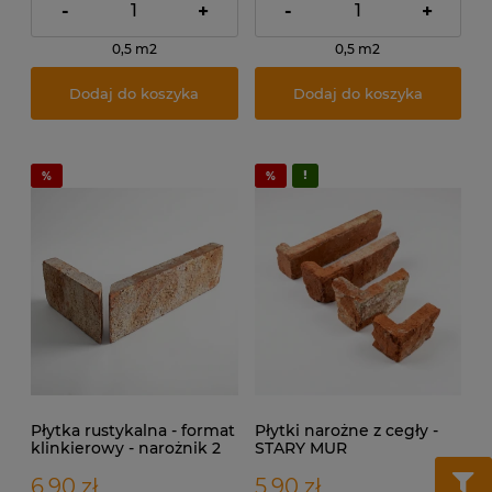
-
+
-
+
0,5 m2
0,5 m2
Dodaj do koszyka
Dodaj do koszyka
Płytka rustykalna - format
Płytki narożne z cegły -
klinkierowy - narożnik 2
STARY MUR
elementowy
6,90 zł
5,90 zł