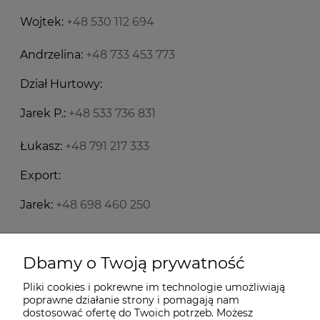
Wojtek:
+48 530 112 694
Andrzelina:
+48 733 453 773
Dział Hurtowy:
Jarek P.:
+48 533 736 831
Łukasz:
+48 791 217 333
Export:
Jarek:
+48 698 460 250
Starecegly.com
Dbamy o Twoją prywatność
Pliki cookies i pokrewne im technologie umożliwiają
Płatności i dostawa
poprawne działanie strony i pomagają nam
dostosować ofertę do Twoich potrzeb. Możesz