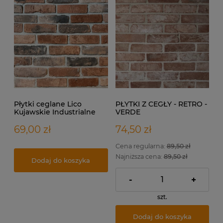
Płytki ceglane Lico
PŁYTKI Z CEGŁY - RETRO -
Kujawskie Industrialne
VERDE
69,00 zł
74,50 zł
Cena regularna:
89,50 zł
Najniższa cena:
89,50 zł
Dodaj do koszyka
-
+
szt.
Dodaj do koszyka