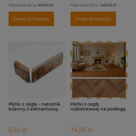
Najniższa cena:
89,90 zł
Najniższa cena:
149,00 zł
Indywidualna wizualizacja projektu
Fu
Pł
Dodaj do koszyka
Dodaj do koszyka
399,00 zł
5,
17
Dodaj do koszyka
Płytki z cegły - narożnik
Płytki z cegły
ścienny 2 elementowy
rozbiórkowej na podłogę
– Terakota Loft
6,50 zł
74,50 zł