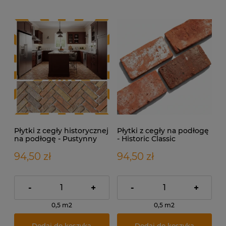
Płytki z cegły historycznej
Płytki z cegły na podłogę
na podłogę - Pustynny
- Historic Classic
Beż
94,50 zł
94,50 zł
-
+
-
+
0,5 m2
0,5 m2
Dodaj do koszyka
Dodaj do koszyka