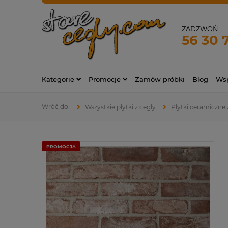
ZADZWOŃ
56 30 
Kategorie
Promocje
Zamów próbki
Blog
Wsp
Wszystkie płytki z cegły
Płytki ceramiczne z
PROMOCJA