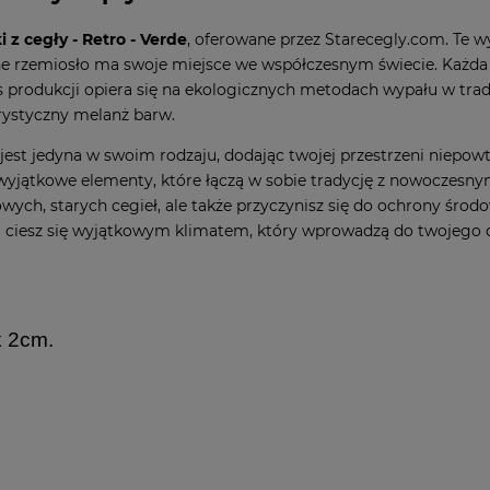
i z cegły - Retro - Verde
, oferowane przez Starecegly.com. Te wy
 rzemiosło ma swoje miejsce we współczesnym świecie. Każda pł
es produkcji opiera się na ekologicznych metodach wypału w tra
orystyczny melanż barw.
 jest jedyna w swoim rodzaju, dodając twojej przestrzeni niepow
wyjątkowe elementy, które łączą w sobie tradycję z nowoczesnym
lowych, starych cegieł, ale także przyczynisz się do ochrony śro
y i ciesz się wyjątkowym klimatem, który wprowadzą do twojego
k 2cm.