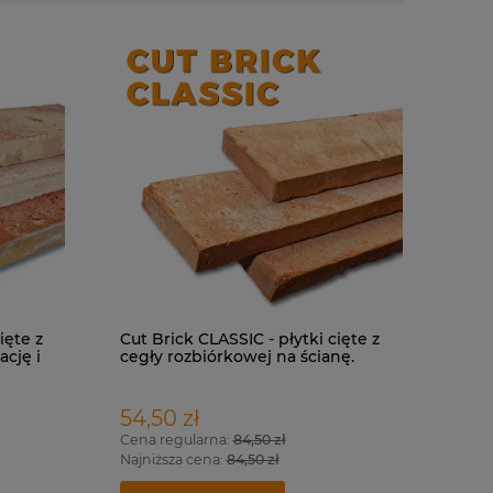
ięte z
Cut Brick CLASSIC - płytki cięte z
ację i
cegły rozbiórkowej na ścianę.
54,50 zł
Cena regularna:
84,50 zł
Najniższa cena:
84,50 zł