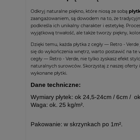
Odkryj naturalne piękno, które niosą ze sobą
płytk
zaangażowaniem, są dowodem na to, że tradycyjne
podkreśla ich unikalny charakter i estetykę. Proc
wyjątkową trwałość, ale także tworzy piękny, kol
Dzięki temu, każda płytka z cegły — Retro - Verde
się do wykończenia wnętrz, warto postawić na te 
cegły — Retro - Verde, nie tylko zyskasz efekt sty
naturalnych surowców. Skorzystaj z naszej ofert
wykonane płytki.
Dane techniczne:
Wymiary płytek: ok 24,5-24cm / 6cm / o
Waga: ok. 25 kg/m².
Pakowanie: w skrzynkach po 1m².