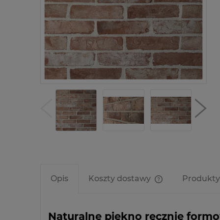
Opis
Koszty dostawy
Produkty
Cena nie zawier
kosztów płatnośc
Naturalne piękno ręcznie form