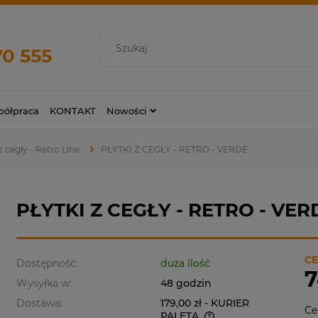
70 555
ółpraca
KONTAKT
Nowości
 cegły - Retro Line
PŁYTKI Z CEGŁY - RETRO - VERDE
PŁYTKI Z CEGŁY - RETRO - VER
CE
Dostępność:
duża ilość
7
Wysyłka w:
48 godzin
Dostawa:
179,00 zł
- KURIER
Ce
PALETA