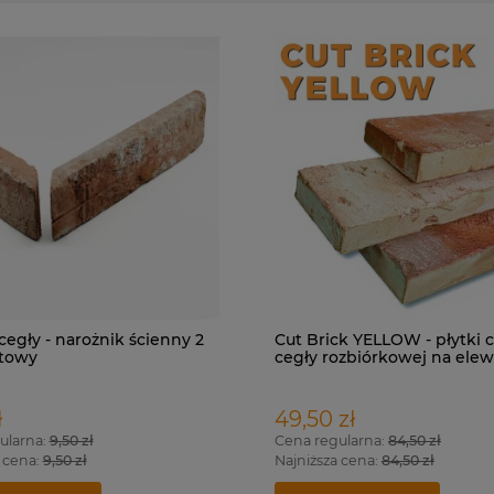
 cegły - narożnik ścienny 2
Cut Brick YELLOW - płytki c
towy
cegły rozbiórkowej na elew
do wewnątrz.
ł
49,50 zł
ularna:
9,50 zł
Cena regularna:
84,50 zł
 cena:
9,50 zł
Najniższa cena:
84,50 zł