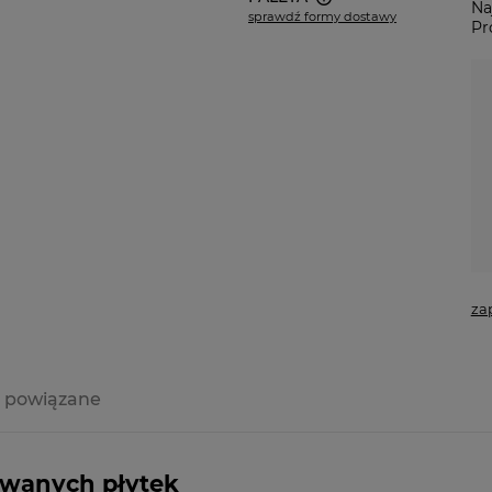
Na
sprawdź formy dostawy
Pr
Cena nie zawiera ewentualnych
kosztów płatności
za
 powiązane
a ewentualnych
i
owanych płytek