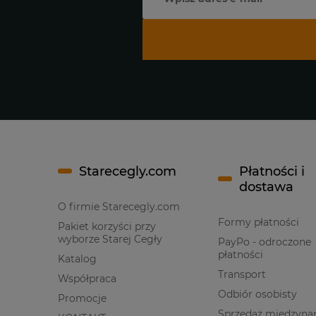
Starecegly.com
Płatności i
dostawa
O firmie Starecegly.com
Formy płatności
Pakiet korzyści przy
wyborze Starej Cegły
PayPo - odroczone
płatności
Katalog
Transport
Współpraca
Odbiór osobisty
Promocje
Sprzedaż międzyna