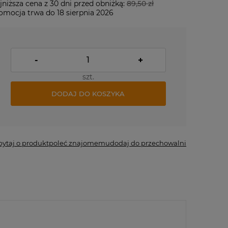
jniższa cena z 30 dni przed obniżką:
89,50 zł
omocja trwa do 18 sierpnia 2026
-
+
szt.
DODAJ DO KOSZYKA
pytaj o produkt
poleć znajomemu
dodaj do przechowalni