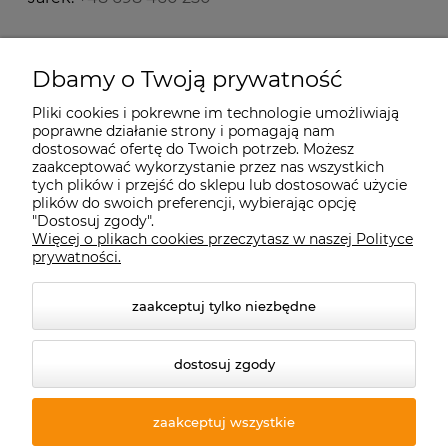
Starecegly.com
Dbamy o Twoją prywatność
Pliki cookies i pokrewne im technologie umożliwiają
Płatności i dostawa
poprawne działanie strony i pomagają nam
dostosować ofertę do Twoich potrzeb. Możesz
zaakceptować wykorzystanie przez nas wszystkich
Moje konto
tych plików i przejść do sklepu lub dostosować użycie
plików do swoich preferencji, wybierając opcję
"Dostosuj zgody".
Więcej o plikach cookies przeczytasz w naszej Polityce
Informacje
prywatności.
zaakceptuj tylko niezbędne
dostosuj zgody
zaakceptuj wszystkie