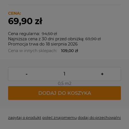
CENA:
69,90 zł
Cena regularna:
94,50 zł
Najniższa cena z 30 dni przed obniżką:
69,90 zł
Promocja trwa do 18 sierpnia 2026
Cena w innych sklepach:
109,00 zł
-
+
0,5 m2
DODAJ DO KOSZYKA
zapytaj o produkt
poleć znajomemu
dodaj do przechowalni