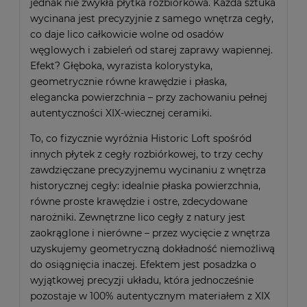
jednak nie zwykła płytka rozbiórkowa. Każda sztuka
wycinana jest precyzyjnie z samego wnętrza cegły,
co daje lico całkowicie wolne od osadów
węglowych i zabieleń od starej zaprawy wapiennej.
Efekt? Głęboka, wyrazista kolorystyka,
geometrycznie równe krawędzie i płaska,
elegancka powierzchnia – przy zachowaniu pełnej
autentyczności XIX-wiecznej ceramiki.
To, co fizycznie wyróżnia Historic Loft spośród
innych płytek z cegły rozbiórkowej, to trzy cechy
zawdzięczane precyzyjnemu wycinaniu z wnętrza
historycznej cegły: idealnie płaska powierzchnia,
równe proste krawędzie i ostre, zdecydowane
narożniki. Zewnętrzne lico cegły z natury jest
zaokrąglone i nierówne – przez wycięcie z wnętrza
uzyskujemy geometryczną dokładność niemożliwą
do osiągnięcia inaczej. Efektem jest posadzka o
wyjątkowej precyzji układu, która jednocześnie
pozostaje w 100% autentycznym materiałem z XIX