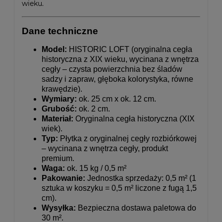
wieku.
Dane techniczne
Model:
HISTORIC LOFT (oryginalna cegła
historyczna z XIX wieku, wycinana z wnętrza
cegły – czysta powierzchnia bez śladów
sadzy i zapraw, głęboka kolorystyka, równe
krawędzie).
Wymiary:
ok. 25 cm x ok. 12 cm.
Grubość:
ok. 2 cm.
Materiał:
Oryginalna cegła historyczna (XIX
wiek).
Typ:
Płytka z oryginalnej cegły rozbiórkowej
– wycinana z wnętrza cegły, produkt
premium.
Waga:
ok. 15 kg / 0,5 m²
Pakowanie:
Jednostka sprzedaży: 0,5 m² (1
sztuka w koszyku = 0,5 m² liczone z fugą 1,5
cm).
Wysyłka:
Bezpieczna dostawa paletowa do
30 m².