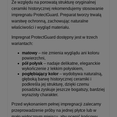
Ze względu na porowatą strukturę oryginalnej
ceramiki historycznej rekomendujemy stosowanie
impregnatu ProtectGuard. Preparat tworzy trwałą
warstwę ochronną, zachowując naturalne
właściwości i wygląd materiału.
Impregnat ProtectGuard dostępny jest w trzech
wariantach:
matowy
– nie zmienia wyglądu ani koloru
powierzchni,
pół połysk
– nadaje delikatne, eleganckie
wykończenie z lekkim połyskiem,
pogłębiający kolor
– wydobywa naturalną,
głęboką barwę historycznej ceramiki i
podkreśla jej strukturę, dzięki czemu
posadzka zyskuje jeszcze bogatszy, bardziej
wyrazisty charakter.
Przed wykonaniem pełnej impregnacji zalecamy
przeprowadzenie próby na jednej płytce lub w
mało widocznym miejscu, aby ocenić końcowy