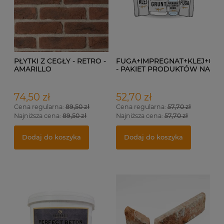
PŁYTKI Z CEGŁY - RETRO -
FUGA+IMPREGNAT+KLEJ+GR
AMARILLO
- PAKIET PRODUKTÓW NA
1 M²
74,50 zł
52,70 zł
Cena regularna:
89,50 zł
Cena regularna:
57,70 zł
Najniższa cena:
89,50 zł
Najniższa cena:
57,70 zł
Dodaj do koszyka
Dodaj do koszyka