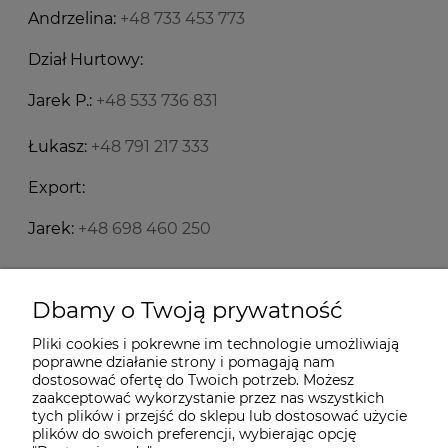
Andrzelina:
+48 733 453 773
Dział Hurtowy:
Jarek P.:
+48 533 736 831
Łukasz:
+48 791 217 333
Export:
Jarek:
+48 698 460 250
Starecegly.com
Dbamy o Twoją prywatność
Pliki cookies i pokrewne im technologie umożliwiają
Płatności i dostawa
poprawne działanie strony i pomagają nam
dostosować ofertę do Twoich potrzeb. Możesz
zaakceptować wykorzystanie przez nas wszystkich
Moje konto
tych plików i przejść do sklepu lub dostosować użycie
plików do swoich preferencji, wybierając opcję