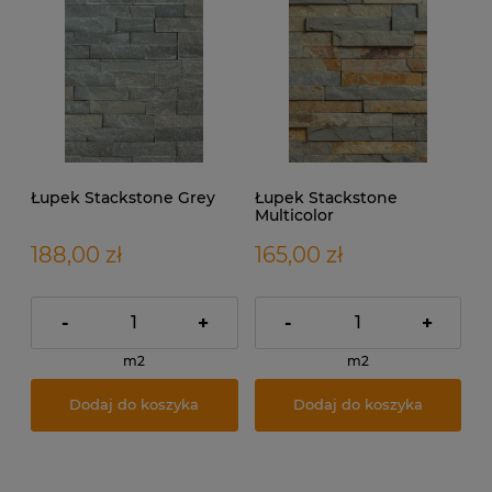
Łupek Stackstone Grey
Łupek Stackstone
Multicolor
188,00 zł
165,00 zł
-
+
-
+
m2
m2
Dodaj do koszyka
Dodaj do koszyka