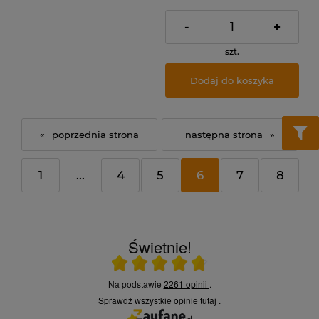
-
+
szt.
Dodaj do koszyka
«
»
1
...
4
5
6
7
8
Świetnie!
Ocena średnia 4.8 na 5
Na podstawie
2261 opinii
.
Sprawdź wszystkie opinie
tutaj
.