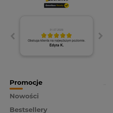
31.07.2026
łatwy
Obsługa klienta na najwyższym poziomie.
Obsł
Edyta K.
Promocje
Nowości
Bestsellery