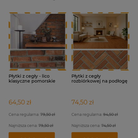
Płytki z cegły - lico
Płytki z cegły
klasyczne pomorskie
rozbiórkowej na podłogę
– Terakota Loft
64,50 zł
74,50 zł
Cena regularna:
79,50 zł
Cena regularna:
94,50 zł
Najniższa cena:
79,50 zł
Najniższa cena:
74,50 zł
Indywidualna wizualizacja projektu
Fu
Pł