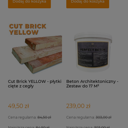
Dodaj do koszyka
Dodaj do koszyka
399,00 zł
5,
17
Dodaj do koszyka
Cut Brick YELLOW - płytki
Beton Architektoniczny -
cięte z cegły
Zestaw do 17 M²
rozbiórkowej na elewację
i do wewnątrz.
49,50 zł
239,00 zł
Cena regularna:
84,50 zł
Cena regularna:
303,00 zł
Najniższa cena:
84,50 zł
Najniższa cena:
303,00 zł