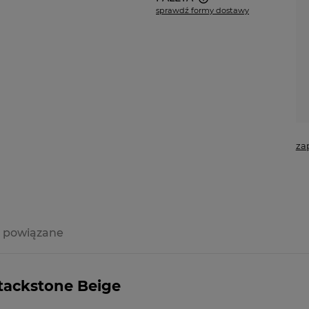
sprawdź formy dostawy
Cena nie zawiera ewentualnych
kosztów płatności
za
 powiązane
a ewentualnych
i
Stackstone Beige