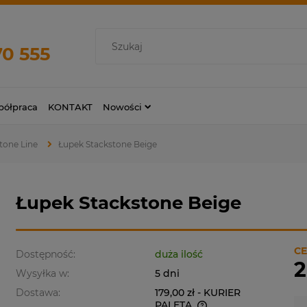
70 555
ółpraca
KONTAKT
Nowości
Stone Line
Łupek Stackstone Beige
Łupek Stackstone Beige
CE
Dostępność:
duża ilość
2
Wysyłka w:
5 dni
Dostawa:
179,00 zł
- KURIER
PALETA