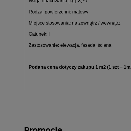
Waga opakowania [kg]:
8,70
Rodzaj powierzchni:
matowy
Miejsce stosowania:
na zewnątrz / wewnątrz
Gatunek:
I
Zastosowanie:
elewacja, fasada, ściana
Podana cena dotyczy zakupu 1 m2 (1 szt = 1m
Promocje