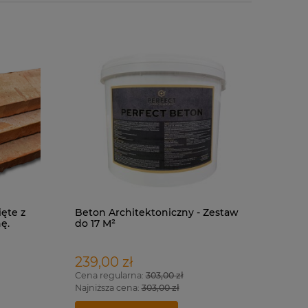
ięte z
Beton Architektoniczny - Zestaw
ę.
do 17 M²
239,00 zł
Cena regularna:
303,00 zł
Najniższa cena:
303,00 zł