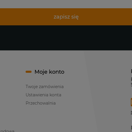
zapisz się
Moje konto
Twoje zamówienia
Ustawienia konta
Przechowalnia
rodowa