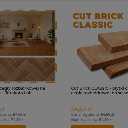
 cegły rozbiórkowej na
Cut Brick CLASSIC - płytki c
 – Terakota Loft
cegły rozbiórkowej na ścian
zł
54,50 zł
ularna:
94,50 zł
Cena regularna:
84,50 zł
 cena:
74,50 zł
Najniższa cena:
84,50 zł