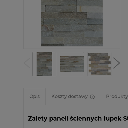
Opis
Koszty dostawy
Produkty
Cena nie zawier
kosztów płatnośc
Zalety paneli ściennych łupek 