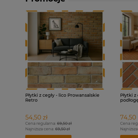
Płytki z cegły - lico Prowansalskie
Płytki z
Retro
podłogę
54,50 zł
74,50 
Cena regularna:
69,50 zł
Cena reg
Najniższa cena:
69,50 zł
Najniższa