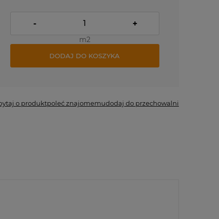
-
+
m2
DODAJ DO KOSZYKA
pytaj o produkt
poleć znajomemu
dodaj do przechowalni