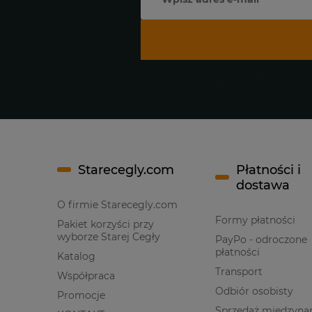
Starecegly.com
Płatności i
dostawa
O firmie Starecegly.com
Formy płatności
Pakiet korzyści przy
wyborze Starej Cegły
PayPo - odroczone
płatności
Katalog
Transport
Współpraca
Odbiór osobisty
Promocje
Sprzedaż międzyna