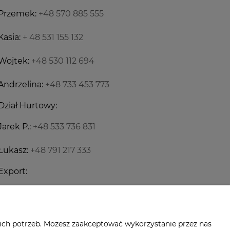
Przemek:
+48 570 885 555
Kasia:
+ 48 531 155 132
Wojtek:
+48 530 112 694
Andrzelina:
+48 733 453 773
Dział Hurtowy:
Jarek P.:
+48 533 736 831
Łukasz:
+48 791 217 333
Export:
Jarek:
+48 698 460 250
ich potrzeb. Możesz zaakceptować wykorzystanie przez nas