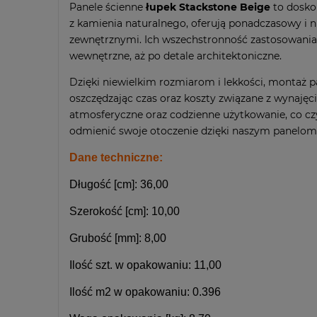
Panele ścienne
łupek Stackstone Beige
to dosko
z kamienia naturalnego, oferują ponadczasowy i n
zewnętrznymi. Ich wszechstronność zastosowania
wewnętrzne, aż po detale architektoniczne.
Dzięki niewielkim rozmiarom i lekkości, montaż p
oszczędzając czas oraz koszty związane z wynaję
atmosferyczne oraz codzienne użytkowanie, co czy
odmienić swoje otoczenie dzięki naszym panelom
Dane techniczne:
Długość [cm]:
36,00
Szerokość [cm]:
10,00
Grubość [mm]:
8,00
Ilość szt. w opakowaniu:
11,00
Ilość m
2
w opakowaniu:
0.396