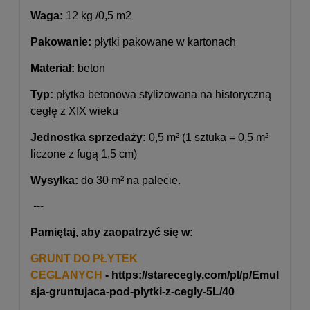
Waga:
12 kg /0,5 m2
Pakowanie:
płytki pakowane w kartonach
Materiał:
beton
Typ:
płytka betonowa stylizowana na historyczną
cegłę z XIX wieku
Jednostka sprzedaży:
0,5 m² (1 sztuka = 0,5 m²
liczone z fugą 1,5 cm)
Wysyłka:
do 30 m² na palecie.
---
Pamiętaj, aby zaopatrzyć się w:
GRUNT DO PŁYTEK
CEGLANYCH
-
https://starecegly.com/pl/p/Emul
sja-gruntujaca-pod-plytki-z-cegly-5L/40