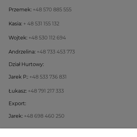
Przemek:
+48 570 885 555
Kasia:
+ 48 531 155 132
Wojtek:
+48 530 112 694
Andrzelina:
+48 733 453 773
Dział Hurtowy:
Jarek P.:
+48 533 736 831
Łukasz:
+48 791 217 333
Export:
Jarek:
+48 698 460 250