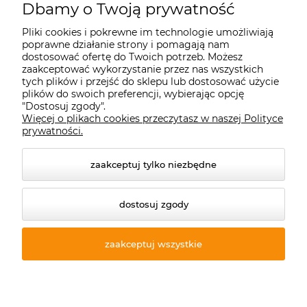
Starecegly.com
Dbamy o Twoją prywatność
Pliki cookies i pokrewne im technologie umożliwiają
Płatności i dostawa
poprawne działanie strony i pomagają nam
dostosować ofertę do Twoich potrzeb. Możesz
zaakceptować wykorzystanie przez nas wszystkich
Moje konto
tych plików i przejść do sklepu lub dostosować użycie
plików do swoich preferencji, wybierając opcję
"Dostosuj zgody".
Więcej o plikach cookies przeczytasz w naszej Polityce
Informacje
prywatności.
zaakceptuj tylko niezbędne
dostosuj zgody
zaakceptuj wszystkie
© 2026 starecegly.com. Wszelkie prawa zastrzeżone.
Styl graficzny ShopGadget.pl
Sklep internetowy Shoper
Premium