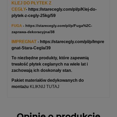
KLEJ DO PŁYTEK Z
CEGŁY
-
https://starecegly.com/pl/p/Klej-do-
plytek-z-cegly-25kg/59
FUGA
-
https://starecegly.com/pl/p/Fuga%2C-
zaprawa-dekoracyjna/38
IMPREGNAT
-
https://starecegly.com/pl/p/Impre
gnat-Stara-Cegla/39
To niezbędne produkty, które zapewnią
trwałość płytek ceglanych na wiele lat i
zachowają ich doskonały stan.
Pakiet materiałów dedykowanych do
montażu
KLIKNIJ TUTAJ
Opinie o produkcie