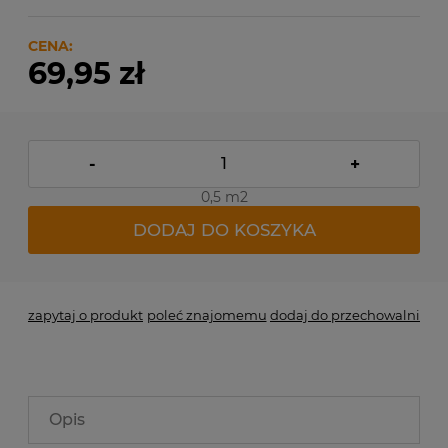
CENA:
69,95 zł
-
+
0,5 m2
DODAJ DO KOSZYKA
zapytaj o produkt
poleć znajomemu
dodaj do przechowalni
Opis