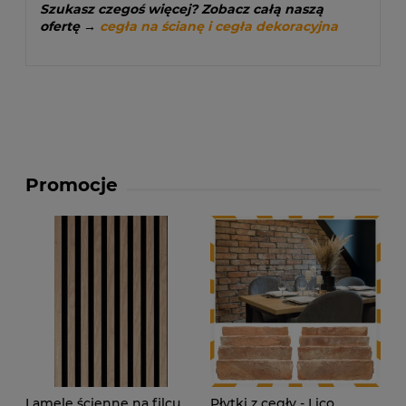
Szukasz czegoś więcej? Zobacz całą naszą
ofertę →
cegła na ścianę i cegła dekoracyjna
Promocje
Lamele ścienne na filcu
Płytki z cegły - Lico