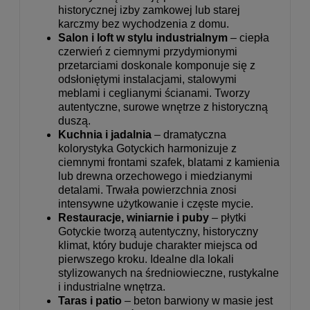
historycznej izby zamkowej lub starej
karczmy bez wychodzenia z domu.
Salon i loft w stylu industrialnym
– ciepła
czerwień z ciemnymi przydymionymi
przetarciami doskonale komponuje się z
odsłoniętymi instalacjami, stalowymi
meblami i ceglianymi ścianami. Tworzy
autentyczne, surowe wnętrze z historyczną
duszą.
Kuchnia i jadalnia
– dramatyczna
kolorystyka Gotyckich harmonizuje z
ciemnymi frontami szafek, blatami z kamienia
lub drewna orzechowego i miedzianymi
detalami. Trwała powierzchnia znosi
intensywne użytkowanie i częste mycie.
Restauracje, winiarnie i puby
– płytki
Gotyckie tworzą autentyczny, historyczny
klimat, który buduje charakter miejsca od
pierwszego kroku. Idealne dla lokali
stylizowanych na średniowieczne, rustykalne
i industrialne wnętrza.
Taras i patio
– beton barwiony w masie jest