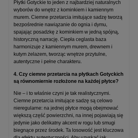
Płytki Gotyckie to jeden z najbardziej naturalnych
wyborów do wnętrz z kominkiem i kamiennym
murem. Ciemne przetarcia imitujące sadzę tworzą
bezpośrednie nawiązanie do ognia i dymu,
spajając posadzkę z kominkiem w jedną spójną,
historyczną narrację. Ciepła ceglasta baza
harmonizuje z kamiennym murem, drewnem i
kutym żelazem, tworząc wnętrze przytulne,
autentyczne i pełne charakteru.
4. Czy ciemne przetarcia na płytkach Gotyckich
są równomiernie rozłożone na każdej płytce?
Nie – i to właśnie czyni je tak realistycznymi.
Ciemne przetarcia imitujące sadzę są celowo
nieregularne: na jednej płytce mogą obejmować
większą część powierzchni, na innej pojawiają się
jedynie jako delikatny akcent w rogu lub smugi
biegnące przez środek. Ta losowość jest kluczowa
dla efektu autentyczności. Aby uzyskać jak