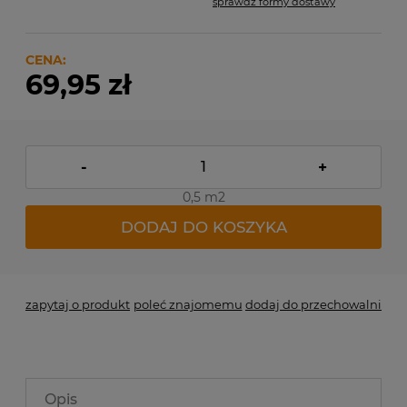
sprawdź formy dostawy
Cena nie zawiera ewentualnych kosztów płatności
CENA:
69,95 zł
-
+
0,5 m2
DODAJ DO KOSZYKA
zapytaj o produkt
poleć znajomemu
dodaj do przechowalni
Opis