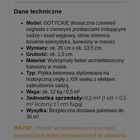
Dane techniczne
Model:
GOTYCKIE (klasyczna czerwień
ceglasta z ciemnymi przetarciami imitującymi
sadzę i osad węglowy, silnie zmienna
tonalnie kolorystyka, barwiony w masie).
Wymiary:
ok. 26 cm x ok. 13,5 cm.
Grubość:
ok. 1,5 cm.
Materiał:
Wytrzymały beton architektoniczny
barwiony w masie.
Typ:
Płytka betonowa stylizowana na
historyczną cegłę z XIX wieku z efektem
zabrudzenia sadzą.
Waga:
ok. 12 kg / 0,5 m²
Jednostka sprzedaży:
0,5 m² (1 szt = 0,5
m² liczony z 1 cm fugą)
Wysyłka:
Bezpieczna dostawa paletowa do
30 m².
WAŻNE:
Produkt sprzedawany jest w postaci
pojedynczych płytek przeznaczonych do układania