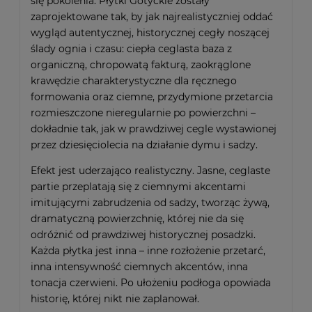
się pokolenia. Płytki Gotyckie zostały
zaprojektowane tak, by jak najrealistyczniej oddać
wygląd autentycznej, historycznej cegły noszącej
ślady ognia i czasu: ciepła ceglasta baza z
organiczną, chropowatą fakturą, zaokrąglone
krawędzie charakterystyczne dla ręcznego
formowania oraz ciemne, przydymione przetarcia
rozmieszczone nieregularnie po powierzchni –
dokładnie tak, jak w prawdziwej cegle wystawionej
przez dziesięciolecia na działanie dymu i sadzy.
Efekt jest uderzająco realistyczny. Jasne, ceglaste
partie przeplatają się z ciemnymi akcentami
imitującymi zabrudzenia od sadzy, tworząc żywą,
dramatyczną powierzchnię, której nie da się
odróżnić od prawdziwej historycznej posadzki.
Każda płytka jest inna – inne rozłożenie przetarć,
inna intensywność ciemnych akcentów, inna
tonacja czerwieni. Po ułożeniu podłoga opowiada
historię, której nikt nie zaplanował.