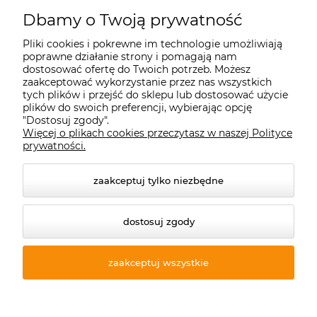
Starecegly.com
Dbamy o Twoją prywatność
Pliki cookies i pokrewne im technologie umożliwiają
Płatności i dostawa
poprawne działanie strony i pomagają nam
dostosować ofertę do Twoich potrzeb. Możesz
zaakceptować wykorzystanie przez nas wszystkich
Moje konto
tych plików i przejść do sklepu lub dostosować użycie
plików do swoich preferencji, wybierając opcję
"Dostosuj zgody".
Więcej o plikach cookies przeczytasz w naszej Polityce
Informacje
prywatności.
zaakceptuj tylko niezbędne
dostosuj zgody
zaakceptuj wszystkie
© 2026 starecegly.com. Wszelkie prawa zastrzeżone.
Styl graficzny ShopGadget.pl
Sklep internetowy Shoper
Premium