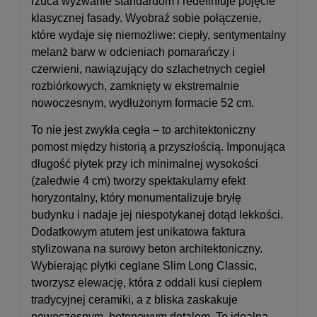
rzuca wyzwanie standardom i redefiniuje pojęcie
klasycznej fasady. Wyobraź sobie połączenie,
które wydaje się niemożliwe: ciepły, sentymentalny
melanż barw w odcieniach pomarańczy i
czerwieni, nawiązujący do szlachetnych cegieł
rozbiórkowych, zamknięty w ekstremalnie
nowoczesnym, wydłużonym formacie 52 cm.
To nie jest zwykła cegła – to architektoniczny
pomost między historią a przyszłością. Imponująca
długość płytek przy ich minimalnej wysokości
(zaledwie 4 cm) tworzy spektakularny efekt
horyzontalny, który monumentalizuje bryłę
budynku i nadaje jej niespotykanej dotąd lekkości.
Dodatkowym atutem jest unikatowa faktura
stylizowana na surowy beton architektoniczny.
Wybierając płytki ceglane Slim Long Classic,
tworzysz elewację, która z oddali kusi ciepłem
tradycyjnej ceramiki, a z bliska zaskakuje
nowoczesnym, betonowym detalem. To idealna