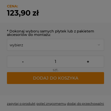
CENA:
123,90 zł
*
Dokonaj wyboru samych płytek lub z pakietem
akcesoriów do montażu:
-
+
szt.
DODAJ DO KOSZYKA
*
- Pole wymagane
zapytaj o produkt
poleć znajomemu
dodaj do przechowalni