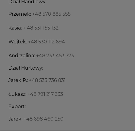
Dział Handlowy:
Przemek:
+48 570 885 555
Kasia:
+ 48 531 155 132
Wojtek:
+48 530 112 694
Andrzelina:
+48 733 453 773
Dział Hurtowy:
Jarek P.:
+48 533 736 831
Łukasz:
+48 791 217 333
Export:
Jarek:
+48 698 460 250