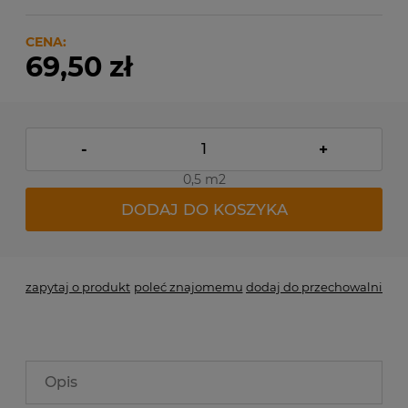
CENA:
69,50 zł
-
+
0,5 m2
DODAJ DO KOSZYKA
zapytaj o produkt
poleć znajomemu
dodaj do przechowalni
Opis