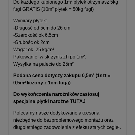
Do każdego kupionego 1m² płytek otrzymasz 5kg
fugi GRATIS (10m² płytek = 50kg fugi)
Wymiary płytek:
-Długość od 5cm do 26 cm
-Szerokość ok 6,5cm
-Grubość ok 2cm
Waga: ok. 25 kg/m²
Pakowanie: w skrzynkach po 1m².
Wysyłka na palecie do 25m²
Podana cena dotyczy zakupu 0,5m² (1szt =
0,5m² liczony z 1cm fugą)
Do wykończenia narożników zastosuj
specjalne płytki narożne
TUTAJ
Polecamy nasze dedykowane akcesoria,
niezbędne do bezproblemowego montażu oraz
długoletniego zadowolenia z efektu starych cegieł.