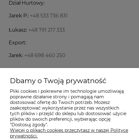
Dział Hurtowy:
Jarek P.:
+48 533 736 831
Łukasz:
+48 791 217 333
Export:
Jarek:
+48 698 460 250
Starecegly.com
Dbamy o Twoją prywatność
Pliki cookies i pokrewne im technologie umożliwiają
Płatności i dostawa
poprawne działanie strony i pomagają nam
dostosować ofertę do Twoich potrzeb. Możesz
zaakceptować wykorzystanie przez nas wszystkich
Moje konto
tych plików i przejść do sklepu lub dostosować użycie
plików do swoich preferencji, wybierając opcję
"Dostosuj zgody".
Więcej o plikach cookies przeczytasz w naszej Polityce
Informacje
prywatności.