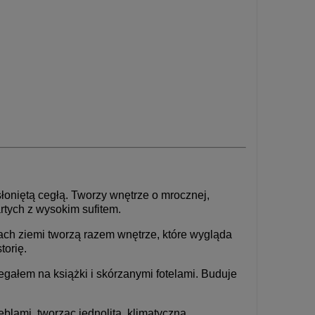
łoniętą cegłą. Tworzy wnętrze o mrocznej,
artych z wysokim sufitem.
niach ziemi tworzą razem wnętrze, które wygląda
torię.
gałem na książki i skórzanymi fotelami. Buduje
ami, tworząc jednolitą, klimatyczną