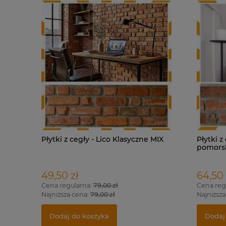
Płytki z cegły - Lico Klasyczne MIX
Płytki z
pomors
49,50 zł
64,50 
Cena regularna:
79,00 zł
Cena reg
Najniższa cena:
79,00 zł
Najniższa
Dodaj do koszyka
Dodaj