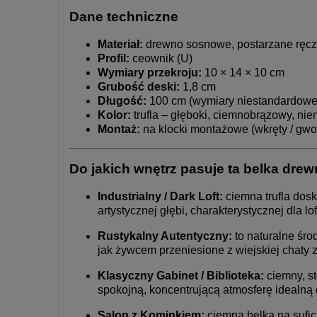
Dane techniczne
Materiał:
drewno sosnowe, postarzane ręcz
Profil:
ceownik (U)
Wymiary przekroju:
10 × 14 × 10 cm
Grubość deski:
1,8 cm
Długość:
100 cm (wymiary niestandardowe 
Kolor:
trufla – głęboki, ciemnobrązowy, ni
Montaż:
na klocki montażowe (wkręty / gwo
Do jakich wnętrz pasuje ta belka dre
Industrialny / Dark Loft:
ciemna trufla dosk
artystycznej głębi, charakterystycznej dla 
Rustykalny Autentyczny:
to naturalne śro
jak żywcem przeniesione z wiejskiej chaty 
Klasyczny Gabinet / Biblioteka:
ciemny, st
spokojną, koncentrującą atmosferę idealną 
Salon z Kominkiem:
ciemna belka na sufi