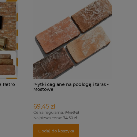
ie Retro
Płytki ceglane na podłogę i taras -
Mostowe
69,45 zł
Cena regularna:
74,50 zł
Najniższa cena:
74,50 zł
Dodaj do koszyka