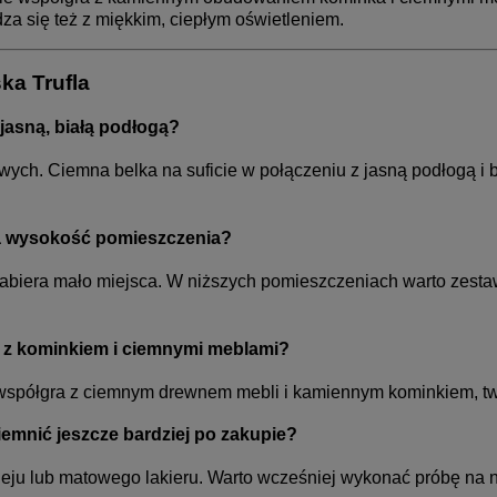
a się też z miękkim, ciepłym oświetleniem.
ka Trufla
 jasną, białą podłogą?
wych. Ciemna belka na suficie w połączeniu z jasną podłogą i 
ża wysokość pomieszczenia?
zabiera mało miejsca. W niższych pomieszczeniach warto zestawi
nu z kominkiem i ciemnymi meblami?
 współgra z ciemnym drewnem mebli i kamiennym kominkiem, tw
emnić jeszcze bardziej po zakupie?
oleju lub matowego lakieru. Warto wcześniej wykonać próbę na