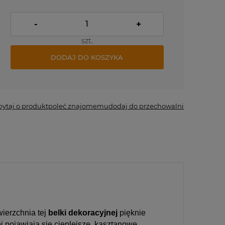
-
+
szt.
DODAJ DO KOSZYKA
pytaj o produkt
poleć znajomemu
dodaj do przechowalni
wierzchnia tej
belki dekoracyjnej
pięknie
 pojawiają się cieplejsze, kasztanowe