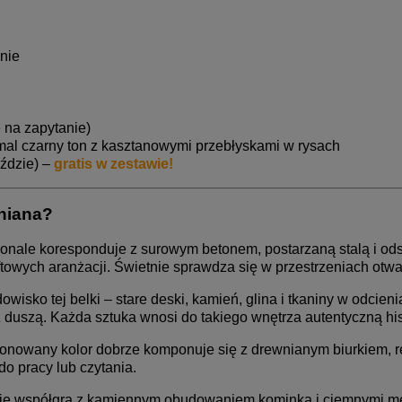
nie
na zapytanie)
emal czarny ton z kasztanowymi przebłyskami w rysach
ździe) –
gratis w zestawie!
wniana?
onale koresponduje z surowym betonem, postarzaną stalą i ods
loftowych aranżacji. Świetnie sprawdza się w przestrzeniach otw
dowisko tej belki – stare deski, kamień, glina i tkaniny w odcie
z duszą. Każda sztuka wnosi do takiego wnętrza autentyczną his
onowany kolor dobrze komponuje się z drewnianym biurkiem, re
do pracy lub czytania.
cie współgra z kamiennym obudowaniem kominka i ciemnymi mebl