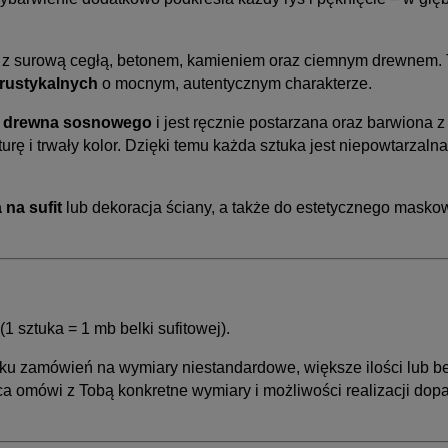
ę z surową cegłą, betonem, kamieniem oraz ciemnym drewnem.
rustykalnych
o mocnym, autentycznym charakterze.
o
drewna sosnowego
i jest ręcznie postarzana oraz barwiona
rę i trwały kolor. Dzięki temu każda sztuka jest niepowtarzalna 
 na sufit
lub dekoracja ściany, a także do estetycznego masko
(1 sztuka = 1 mb belki sufitowej).
u zamówień na wymiary niestandardowe, większe ilości lub b
 omówi z Tobą konkretne wymiary i możliwości realizacji dop