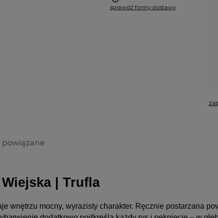
sprawdź formy dostawy
a nie zawiera ewentualnych
ztów płatności
za
 powiązane
a ewentualnych
i
Wiejska | Trufla
adaje wnętrzu mocny, wyrazisty charakter. Ręcznie postarzana po
barwienie dodatkowo podkreśla każdy rys i pęknięcie – w głębi