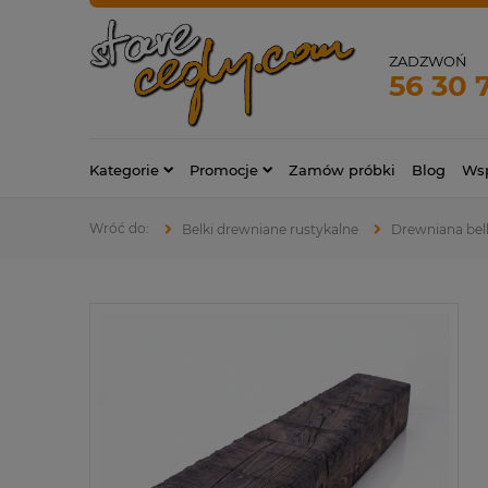
ZADZWOŃ
56 30 
Kategorie
Promocje
Zamów próbki
Blog
Wsp
Belki drewniane rustykalne
Drewniana belka