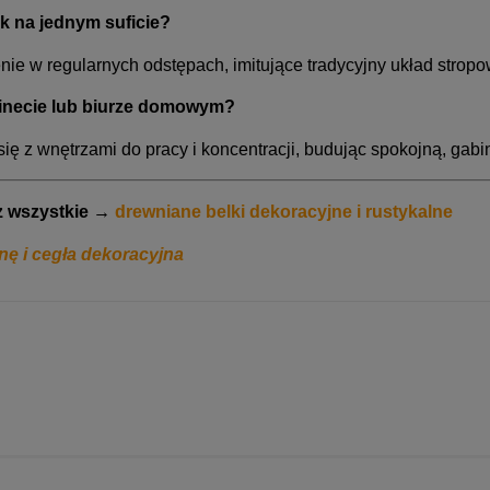
ek na jednym suficie?
żenie w regularnych odstępach, imitujące tradycyjny układ stro
abinecie lub biurze domowym?
ię z wnętrzami do pracy i koncentracji, budując spokojną, gab
 wszystkie →
drewniane belki dekoracyjne i rustykalne
nę i cegła dekoracyjna