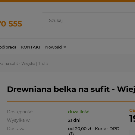
70 555
ółpraca
KONTAKT
Nowości
 na sufit - Wiejska | Trufla
Drewniana belka na sufit - Wiej
CE
Dostępność:
duża ilość
1
Wysyłka w:
21 dni
Dostawa:
od 20,00 zł
- Kurier DPD