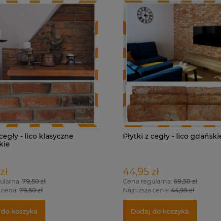
 cegły - lico klasyczne
Płytki z cegły - lico gdańsk
kie
zł
44,95 zł
ularna:
79,50 zł
Cena regularna:
69,50 zł
 cena:
79,50 zł
Najniższa cena:
44,95 zł
 do koszyka
Dodaj do koszyka