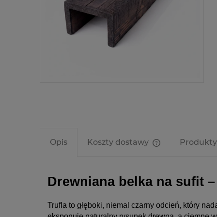
Cen
kos
Opis
Koszty dostawy
Produkty
Cena nie zawier
kosztów płatnośc
Drewniana belka na sufit – 
Trufla to głęboki, niemal czarny odcień, który n
eksponuje naturalny rysunek drewna, a ciemne wy