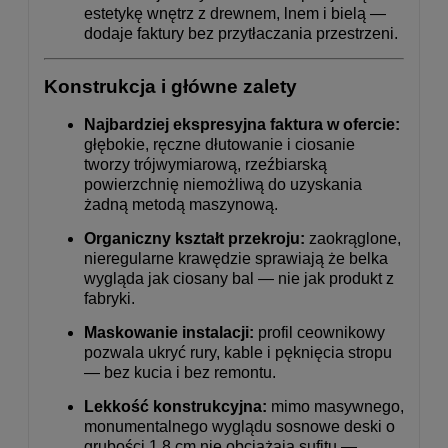
estetykę wnętrz z drewnem, lnem i bielą —
dodaje faktury bez przytłaczania przestrzeni.
Konstrukcja i główne zalety
Najbardziej ekspresyjna faktura w ofercie:
głębokie, ręczne dłutowanie i ciosanie
tworzy trójwymiarową, rzeźbiarską
powierzchnię niemożliwą do uzyskania
żadną metodą maszynową.
Organiczny kształt przekroju:
zaokrąglone,
nieregularne krawędzie sprawiają że belka
wygląda jak ciosany bal — nie jak produkt z
fabryki.
Maskowanie instalacji:
profil ceownikowy
pozwala ukryć rury, kable i pęknięcia stropu
— bez kucia i bez remontu.
Lekkość konstrukcyjna:
mimo masywnego,
monumentalnego wyglądu sosnowe deski o
grubości 1,8 cm nie obciążają sufitu —