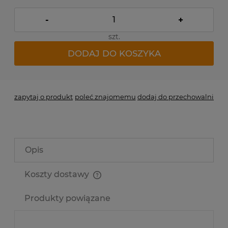
-
+
szt.
DODAJ DO KOSZYKA
zapytaj o produkt
poleć znajomemu
dodaj do przechowalni
Opis
Koszty dostawy
Cena nie zawiera ewentualnych kosztów płatności
Produkty powiązane