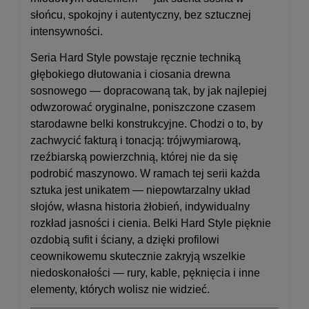
słońcu, spokojny i autentyczny, bez sztucznej
intensywności.
Seria Hard Style powstaje ręcznie techniką
głębokiego dłutowania i ciosania drewna
sosnowego — dopracowaną tak, by jak najlepiej
odwzorować oryginalne, poniszczone czasem
starodawne belki konstrukcyjne. Chodzi o to, by
zachwycić fakturą i tonacją: trójwymiarową,
rzeźbiarską powierzchnią, której nie da się
podrobić maszynowo. W ramach tej serii każda
sztuka jest unikatem — niepowtarzalny układ
słojów, własna historia żłobień, indywidualny
rozkład jasności i cienia. Belki Hard Style pięknie
ozdobią sufit i ściany, a dzięki profilowi
ceownikowemu skutecznie zakryją wszelkie
niedoskonałości — rury, kable, pęknięcia i inne
elementy, których wolisz nie widzieć.