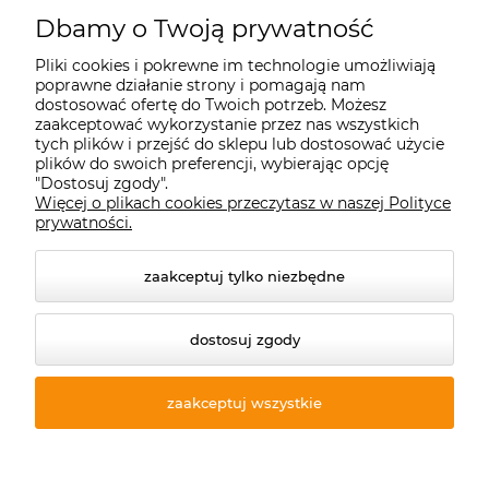
Starecegly.com
Dbamy o Twoją prywatność
Pliki cookies i pokrewne im technologie umożliwiają
Płatności i dostawa
poprawne działanie strony i pomagają nam
dostosować ofertę do Twoich potrzeb. Możesz
zaakceptować wykorzystanie przez nas wszystkich
Moje konto
tych plików i przejść do sklepu lub dostosować użycie
plików do swoich preferencji, wybierając opcję
"Dostosuj zgody".
Więcej o plikach cookies przeczytasz w naszej Polityce
Informacje
prywatności.
zaakceptuj tylko niezbędne
dostosuj zgody
zaakceptuj wszystkie
© 2026 starecegly.com. Wszelkie prawa zastrzeżone.
Styl graficzny ShopGadget.pl
Sklep internetowy Shoper
Premium