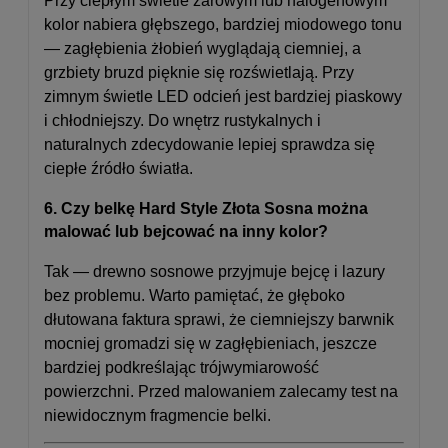
Przy ciepłym świetle żarowym lub halogenowym
kolor nabiera głębszego, bardziej miodowego tonu
— zagłębienia żłobień wyglądają ciemniej, a
grzbiety bruzd pięknie się rozświetlają. Przy
zimnym świetle LED odcień jest bardziej piaskowy
i chłodniejszy. Do wnętrz rustykalnych i
naturalnych zdecydowanie lepiej sprawdza się
ciepłe źródło światła.
6. Czy belkę Hard Style Złota Sosna można
malować lub bejcować na inny kolor?
Tak — drewno sosnowe przyjmuje bejcę i lazury
bez problemu. Warto pamiętać, że głęboko
dłutowana faktura sprawi, że ciemniejszy barwnik
mocniej gromadzi się w zagłębieniach, jeszcze
bardziej podkreślając trójwymiarowość
powierzchni. Przed malowaniem zalecamy test na
niewidocznym fragmencie belki.