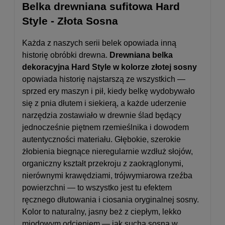
Belka drewniana sufitowa Hard
Style - Złota Sosna
Każda z naszych serii belek opowiada inną
historię obróbki drewna.
Drewniana belka
dekoracyjna Hard Style w kolorze złotej sosny
opowiada historię najstarszą ze wszystkich —
sprzed ery maszyn i pił, kiedy belkę wydobywało
się z pnia dłutem i siekierą, a każde uderzenie
narzędzia zostawiało w drewnie ślad będący
jednocześnie piętnem rzemieślnika i dowodem
autentyczności materiału. Głębokie, szerokie
żłobienia biegnące nieregularnie wzdłuż słojów,
organiczny kształt przekroju z zaokrąglonymi,
nierównymi krawędziami, trójwymiarowa rzeźba
powierzchni — to wszystko jest tu efektem
ręcznego dłutowania i ciosania oryginalnej sosny.
Kolor to naturalny, jasny beż z ciepłym, lekko
miodowym odcieniem — jak sucha sosna w