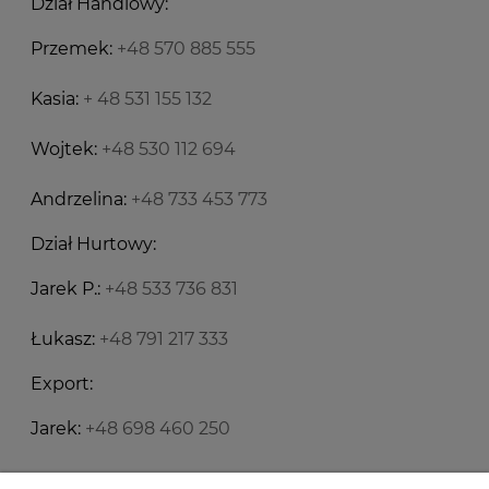
Dział Handlowy:
Przemek:
+48 570 885 555
Kasia:
+ 48 531 155 132
Wojtek:
+48 530 112 694
Andrzelina:
+48 733 453 773
Dział Hurtowy:
Jarek P.:
+48 533 736 831
Łukasz:
+48 791 217 333
Export:
Jarek:
+48 698 460 250