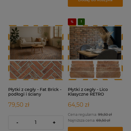
Płytki z cegły - Fat Brick -
Płytki z cegły - Lico
podłogi i ściany
Klasyczne RETRO
79,50 zł
64,50 zł
Cena regularna:
99,50 zł
Najniższa cena:
69,50 zł
-
+