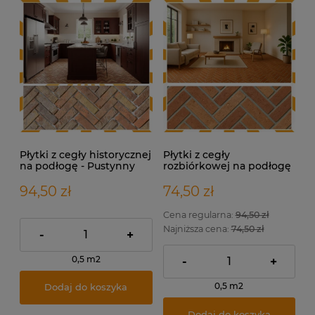
Płytki z cegły historycznej
Płytki z cegły
na podłogę - Pustynny
rozbiórkowej na podłogę
Beż
– Terakota Loft
94,50 zł
74,50 zł
Cena regularna:
94,50 zł
Najniższa cena:
74,50 zł
-
+
0,5 m2
-
+
0,5 m2
Dodaj do koszyka
Dodaj do koszyka