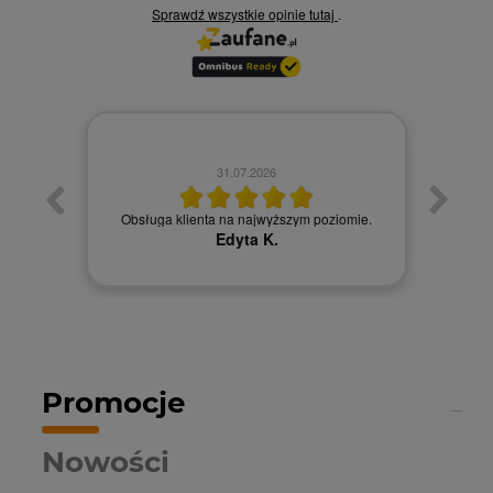
Sprawdź wszystkie opinie
tutaj
.
31.07.2026
łatwy
Obsługa klienta na najwyższym poziomie.
Obsł
Edyta K.
Promocje
Nowości