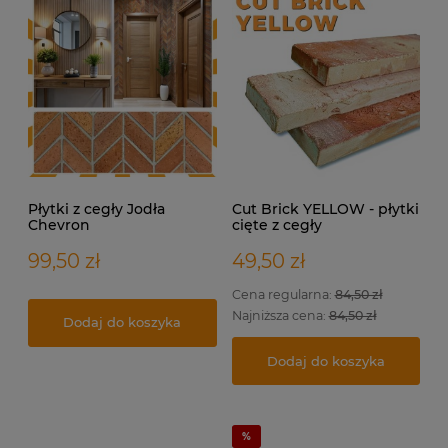
Płytki z cegły Jodła
Cut Brick YELLOW - płytki
Chevron
cięte z cegły
rozbiórkowej na elewację
i do wewnątrz.
99,50 zł
49,50 zł
Cena regularna:
84,50 zł
Najniższa cena:
84,50 zł
Dodaj do koszyka
Dodaj do koszyka