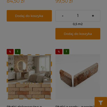
84,50 zł
99,50 zł
-
+
Dodaj do koszyka
0,5 m2
Dodaj do koszyka
Płytki dekoracyjne z
Płytki z cegły - narożnik