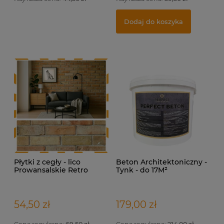
Indywidualna wizualizacja projektu
Fu
Pł
Dodaj do koszyka
399,00 zł
5,
17
Dodaj do koszyka
Płytki z cegły - lico
Beton Architektoniczny -
Prowansalskie Retro
Tynk - do 17M²
54,50 zł
179,00 zł