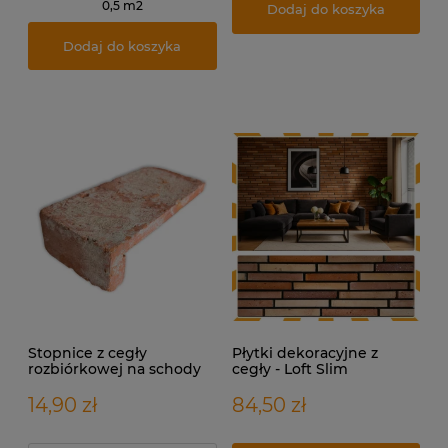
0,5 m2
Dodaj do koszyka
Dodaj do koszyka
Stopnice z cegły
Płytki dekoracyjne z
rozbiórkowej na schody
cegły - Loft Slim
lub parapet
14,90 zł
84,50 zł