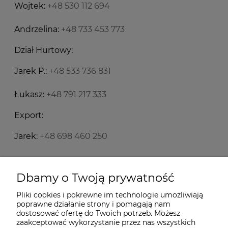
Wojtek:
+48 530 112 694
Andrzelina:
+48 733 453 773
Dział Hurtowy:
Jarek P.:
+48 533 736 831
Łukasz:
+48 791 217 333
Export:
Jarek:
+48 698 460 250
Starecegly.com
Dbamy o Twoją prywatność
Pliki cookies i pokrewne im technologie umożliwiają
Płatności i dostawa
poprawne działanie strony i pomagają nam
dostosować ofertę do Twoich potrzeb. Możesz
zaakceptować wykorzystanie przez nas wszystkich