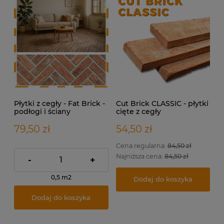
Płytki z cegły - Fat Brick -
Cut Brick CLASSIC - płytki
podłogi i ściany
cięte z cegły
rozbiórkowej na ścianę.
79,50 zł
54,50 zł
Cena regularna:
84,50 zł
Najniższa cena:
84,50 zł
-
+
0,5 m2
Dodaj do koszyka
Dodaj do koszyka