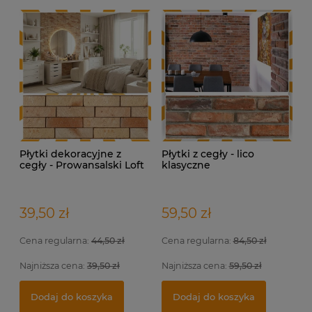
399,00 zł
5,
17
Dodaj do koszyka
Płytki dekoracyjne z
Płytki z cegły - lico
cegły - Prowansalski Loft
klasyczne
39,50 zł
59,50 zł
Cena regularna:
44,50 zł
Cena regularna:
84,50 zł
Najniższa cena:
39,50 zł
Najniższa cena:
59,50 zł
Dodaj do koszyka
Dodaj do koszyka