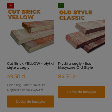
Cut Brick YELLOW - płytki
Płytki z cegły - lico
cięte z cegły
klasyczne Old Style
rozbiórkowej na elewację
CLASSIC
i do wewnątrz.
49,50 zł
84,50 zł
Cena regularna:
84,50 zł
Najniższa cena:
84,50 zł
Dodaj do koszyka
Dodaj do koszyka