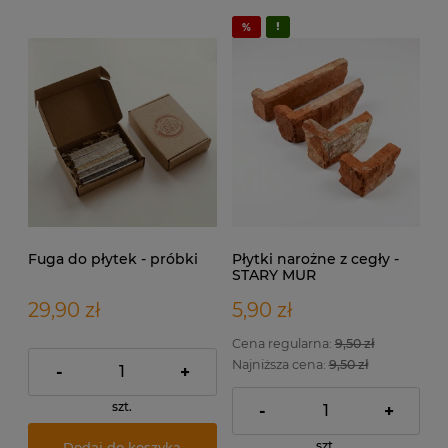
Fuga do płytek - próbki
Płytki narożne z cegły -
STARY MUR
29,90 zł
5,90 zł
Cena regularna:
9,50 zł
Najniższa cena:
9,50 zł
-
+
szt.
-
+
szt.
Dodaj do koszyka