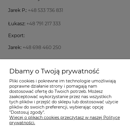
Jarek P.:
+48 533 736 831
Łukasz:
+48 791 217 333
Export:
Jarek:
+48 698 460 250
Starecegly.com
Dbamy o Twoją prywatność
Pliki cookies i pokrewne im technologie umożliwiają
Płatności i dostawa
poprawne działanie strony i pomagają nam
dostosować ofertę do Twoich potrzeb. Możesz
zaakceptować wykorzystanie przez nas wszystkich
tych plików i przejść do sklepu lub dostosować użycie
Moje konto
plików do swoich preferencji, wybierając opcję
"Dostosuj zgody".
Więcej o plikach cookies przeczytasz w naszej Polityce
Informacje
prywatności.