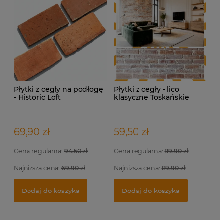
Płytki z cegły na podłogę
Płytki z cegły - lico
- Historic Loft
klasyczne Toskańskie
69,90 zł
59,50 zł
Cena regularna:
94,50 zł
Cena regularna:
89,90 zł
Najniższa cena:
69,90 zł
Najniższa cena:
89,90 zł
Indywidualna wizualizacja projektu
Fu
Pł
Dodaj do koszyka
Dodaj do koszyka