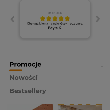
31.07.2026
łatwy
Obsługa klienta na najwyższym poziomie.
Obsł
Edyta K.
Promocje
Nowości
Bestsellery