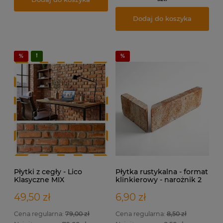
Dodaj do koszyka
Płytki z cegły - Lico
Płytka rustykalna - format
Klasyczne MIX
klinkierowy - narożnik 2
elementowy
49,50 zł
6,90 zł
Cena regularna:
79,00 zł
Cena regularna:
8,50 zł