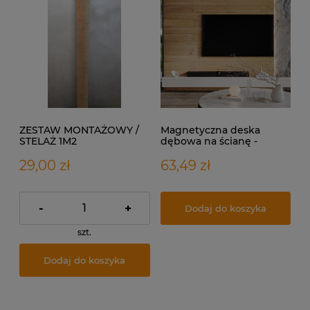
ZESTAW MONTAŻOWY /
Magnetyczna deska
STELAŻ 1M2
dębowa na ścianę -
NATURAL OAK
29,00 zł
63,49 zł
-
+
Dodaj do koszyka
szt.
Dodaj do koszyka