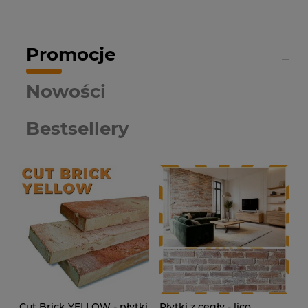
Promocje
Nowości
Bestsellery
Cut Brick YELLOW - płytki
Płytki z cegły - lico