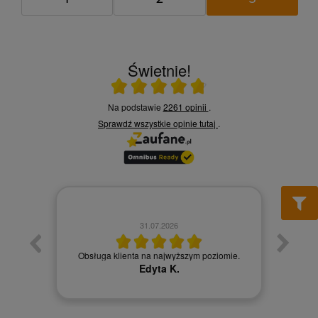
Świetnie!
Ocena średnia 4.8 na 5
Na podstawie
2261 opinii
.
Sprawdź wszystkie opinie
tutaj
.
31.07.2026
łatwy
Obsługa klienta na najwyższym poziomie.
Obsł
Edyta K.