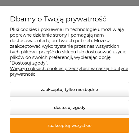
Starecegly.com
Dbamy o Twoją prywatność
Pliki cookies i pokrewne im technologie umożliwiają
Płatności i dostawa
poprawne działanie strony i pomagają nam
dostosować ofertę do Twoich potrzeb. Możesz
zaakceptować wykorzystanie przez nas wszystkich
tych plików i przejść do sklepu lub dostosować użycie
Moje konto
plików do swoich preferencji, wybierając opcję
"Dostosuj zgody".
Więcej o plikach cookies przeczytasz w naszej Polityce
Informacje
prywatności.
zaakceptuj tylko niezbędne
dostosuj zgody
zaakceptuj wszystkie
© 2026 starecegly.com. Wszelkie prawa zastrzeżone.