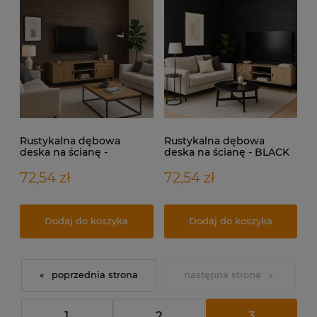
Rustykalna dębowa
Rustykalna dębowa
deska na ścianę -
deska na ścianę - BLACK
CHOCOLATE GREY
OAK
72,54 zł
72,54 zł
Dodaj do koszyka
Dodaj do koszyka
«
»
1
2
3