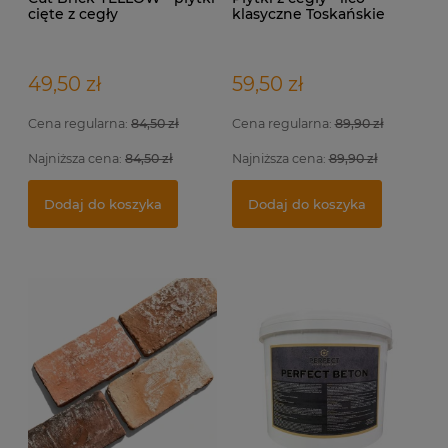
cięte z cegły
klasyczne Toskańskie
rozbiórkowej na elewację
i do wewnątrz.
49,50 zł
59,50 zł
Cena regularna:
84,50 zł
Cena regularna:
89,90 zł
Najniższa cena:
84,50 zł
Najniższa cena:
89,90 zł
Indywidualna wizualizacja projektu
Fu
Pł
Dodaj do koszyka
Dodaj do koszyka
399,00 zł
5,
17
Dodaj do koszyka