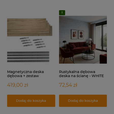
Magnetyczna deska
Rustykalna dębowa
dębowa + zestaw
deska na ścianę - WHITE
montażowy na 1m2
WALKER
419,00 zł
72,54 zł
Dodaj do koszyka
Dodaj do koszyka