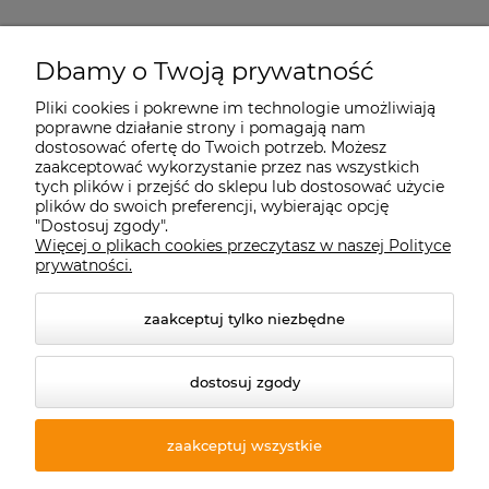
Starecegly.com
Dbamy o Twoją prywatność
Pliki cookies i pokrewne im technologie umożliwiają
Płatności i dostawa
poprawne działanie strony i pomagają nam
dostosować ofertę do Twoich potrzeb. Możesz
zaakceptować wykorzystanie przez nas wszystkich
tych plików i przejść do sklepu lub dostosować użycie
Moje konto
plików do swoich preferencji, wybierając opcję
"Dostosuj zgody".
Więcej o plikach cookies przeczytasz w naszej Polityce
Informacje
prywatności.
zaakceptuj tylko niezbędne
dostosuj zgody
zaakceptuj wszystkie
© 2026 starecegly.com. Wszelkie prawa zastrzeżone.