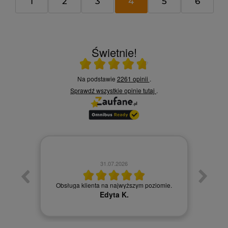
1
2
3
4
5
6
Świetnie!
Ocena średnia 4.8 na 5
Na podstawie
2261 opinii
.
Sprawdź wszystkie opinie
tutaj
.
31.07.2026
łatwy
Obsługa klienta na najwyższym poziomie.
Obsł
Edyta K.