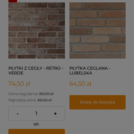
PŁYTKI Z CEGŁY - RETRO -
PŁYTKA CEGLANA -
VERDE
LUBELSKA
74,50 zł
64,50 zł
Cena regularna:
89,50 zł
Najniższa cena:
89,50 zł
Dodaj do koszyka
-
+
szt.