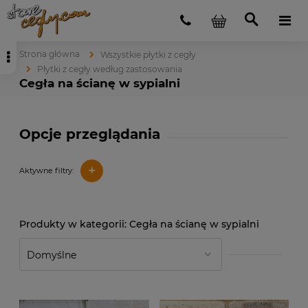
Strona główna
Wszystkie płytki z cegły
Płytki z cegły według zastosowania
Cegła na ścianę w sypialni
Opcje przeglądania
+
Aktywne filtry:
Cegła na ścianę w sypialni