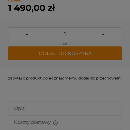
CENA:
1 490,00 zł
-
+
szt.
DODAJ DO KOSZYKA
zapytaj o produkt
poleć znajomemu
dodaj do przechowalni
Opis
Koszty dostawy
Cena nie zawiera ewentualnych kosztów płatności