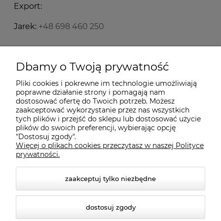
Export:
Jarek:
+48 698 460 250
Starecegly.com
Dbamy o Twoją prywatność
Pliki cookies i pokrewne im technologie umożliwiają
Płatności i dostawa
poprawne działanie strony i pomagają nam
dostosować ofertę do Twoich potrzeb. Możesz
zaakceptować wykorzystanie przez nas wszystkich
tych plików i przejść do sklepu lub dostosować użycie
Moje konto
plików do swoich preferencji, wybierając opcję
"Dostosuj zgody".
Więcej o plikach cookies przeczytasz w naszej Polityce
Informacje
prywatności.
zaakceptuj tylko niezbędne
dostosuj zgody