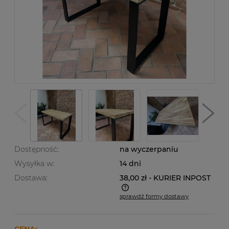
Dostępność:
na wyczerpaniu
Wysyłka w:
14 dni
Dostawa:
38,00 zł
- KURIER INPOST
sprawdź formy dostawy
Cena nie zawiera ewentualnych kosztów płatności