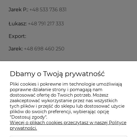
Jarek P.:
+48 533 736 831
Łukasz:
+48 791 217 333
Export:
Jarek:
+48 698 460 250
Starecegly.com
Dbamy o Twoją prywatność
Pliki cookies i pokrewne im technologie umożliwiają
Płatności i dostawa
poprawne działanie strony i pomagają nam
dostosować ofertę do Twoich potrzeb. Możesz
zaakceptować wykorzystanie przez nas wszystkich
Moje konto
tych plików i przejść do sklepu lub dostosować użycie
plików do swoich preferencji, wybierając opcję
"Dostosuj zgody".
Więcej o plikach cookies przeczytasz w naszej Polityce
Informacje
prywatności.