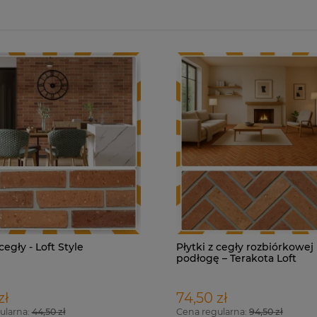
 cegły - Loft Style
Płytki z cegły rozbiórkowej
podłogę – Terakota Loft
zł
74,50 zł
ularna:
44,50 zł
Cena regularna:
94,50 zł