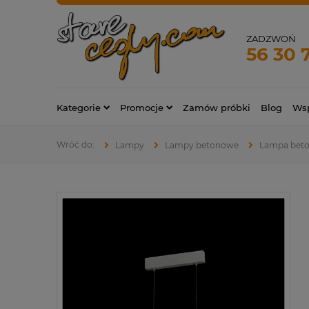
ZADZWOŃ
56 30 
Kategorie
Promocje
Zamów próbki
Blog
Wsp
Lampy
Lampy betonowe
Lampa bet