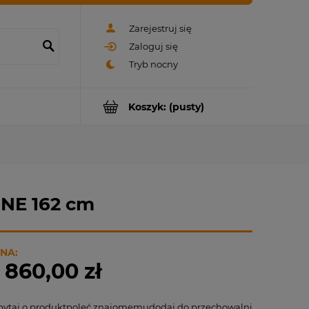
Zarejestruj się
Zaloguj się
Koszyk:
(pusty)
NE 162 cm
NA:
 860,00 zł
pytaj o produkt
poleć znajomemu
dodaj do przechowalni