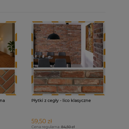
 na
Płytki z cegły - lico klasyczne
59,50 zł
Cena regularna:
84,50 zł