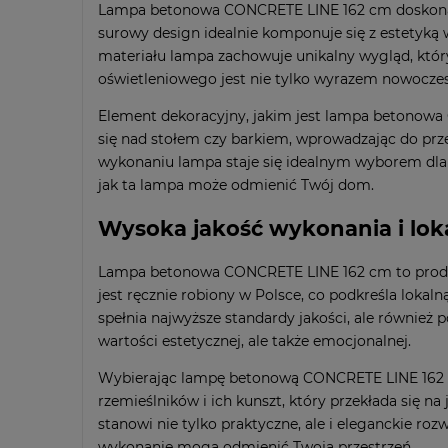
Lampa betonowa CONCRETE LINE 162 cm doskonale 
surowy design idealnie komponuje się z estetyką
materiału lampa zachowuje unikalny wygląd, któr
oświetleniowego jest nie tylko wyrazem nowoczesn
Element dekoracyjny, jakim jest lampa betonowa 
się nad stołem czy barkiem, wprowadzając do prze
wykonaniu lampa staje się idealnym wyborem dla ka
jak ta lampa może odmienić Twój dom.
Wysoka jakość wykonania i lok
Lampa betonowa CONCRETE LINE 162 cm to produkt
jest ręcznie robiony w Polsce, co podkreśla lokal
spełnia najwyższe standardy jakości, ale również p
wartości estetycznej, ale także emocjonalnej.
Wybierając lampę betonową CONCRETE LINE 162 cm
rzemieślników i ich kunszt, który przekłada się n
stanowi nie tylko praktyczne, ale i eleganckie roz
wykonanie mogą odmienić Twoją przestrzeń.