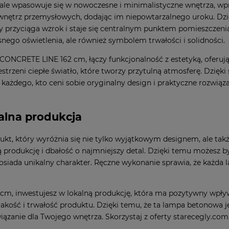
wpasowuje się w nowoczesne i minimalistyczne wnętrza, wprowa
 wnętrz przemysłowych, dodając im niepowtarzalnego uroku. Dz
y przyciąga wzrok i staje się centralnym punktem pomieszczen
ego oświetlenia, ale również symbolem trwałości i solidności.
CONCRETE LINE 162 cm, łączy funkcjonalność z estetyką, oferuj
strzeni ciepłe światło, które tworzy przytulną atmosferę. Dzięk
żdego, kto ceni sobie oryginalny design i praktyczne rozwiązani
alna produkcja
, który wyróżnia się nie tylko wyjątkowym designem, ale tak
ną produkcję i dbałość o najmniejszy detal. Dzięki temu możesz b
osiada unikalny charakter. Ręczne wykonanie sprawia, że każda la
, inwestujesz w lokalną produkcję, która ma pozytywny wpływ
a jakość i trwałość produktu. Dzięki temu, że ta lampa betonowa 
wiązanie dla Twojego wnętrza. Skorzystaj z oferty starecegly.com 