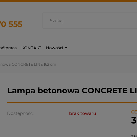
70 555
ółpraca
KONTAKT
Nowości
onowa CONCRETE LINE 162 cm
Lampa betonowa CONCRETE LI
CE
Dostępność:
brak towaru
3
za