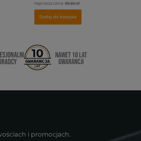
Najniższa cena:
59,50 zł
Dodaj do koszyka
wościach i promocjach.