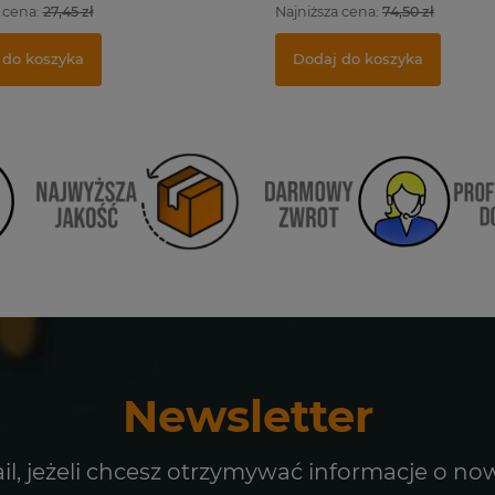
 cena:
27,45 zł
Najniższa cena:
74,50 zł
 do koszyka
Dodaj do koszyka
Newsletter
il, jeżeli chcesz otrzymywać informacje o no