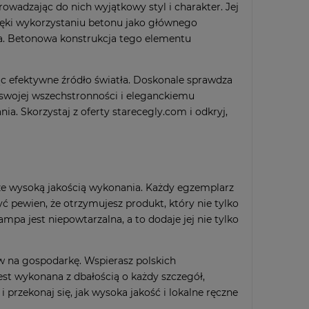
dzając do nich wyjątkowy styl i charakter. Jej
ięki wykorzystaniu betonu jako głównego
ia. Betonowa konstrukcja tego elementu
ąc efektywne źródło światła. Doskonale sprawdza
i swojej wszechstronności i eleganckiemu
a. Skorzystaj z oferty starecegly.com i odkryj,
że wysoką jakością wykonania. Każdy egzemplarz
yć pewien, że otrzymujesz produkt, który nie tylko
mpa jest niepowtarzalna, a to dodaje jej nie tylko
 na gospodarkę. Wspierasz polskich
jest wykonana z dbałością o każdy szczegół,
i przekonaj się, jak wysoka jakość i lokalne ręczne