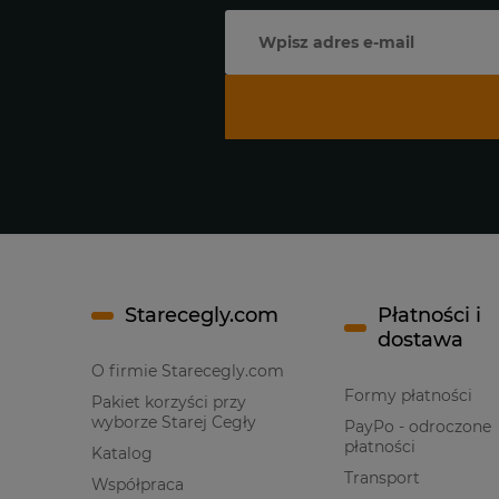
Starecegly.com
Płatności i
dostawa
O firmie Starecegly.com
Formy płatności
Pakiet korzyści przy
wyborze Starej Cegły
PayPo - odroczone
płatności
Katalog
Transport
Współpraca