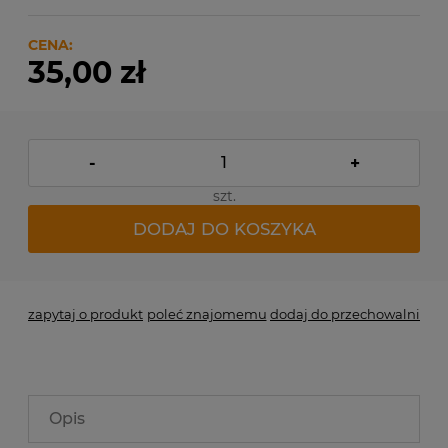
CENA:
35,00 zł
-
+
szt.
DODAJ DO KOSZYKA
zapytaj o produkt
poleć znajomemu
dodaj do przechowalni
Opis