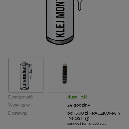
Dostępność:
duża ilość
Wysyłka w:
24 godziny
Dostawa:
od 15,00 zł
- PACZKOMATY
INPOST
sprawdź formy dostawy
Cena nie zawiera ewentualnych kosztów płatności