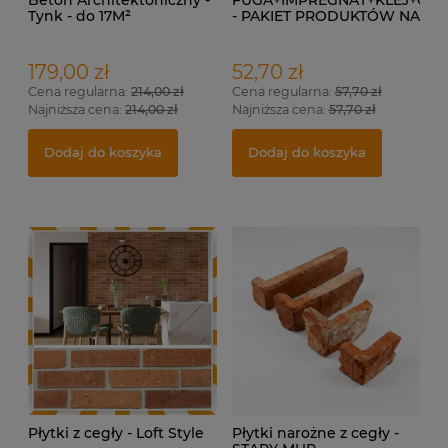
Beton Architektoniczny -
FUGA+IMPREGNAT+KLEJ+GR
Tynk - do 17M²
- PAKIET PRODUKTÓW NA
1 M²
179,00 zł
52,70 zł
Cena regularna:
214,00 zł
Cena regularna:
57,70 zł
Najniższa cena:
214,00 zł
Najniższa cena:
57,70 zł
Dodaj do koszyka
Dodaj do koszyka
Płytki z cegły - Loft Style
Płytki narożne z cegły -