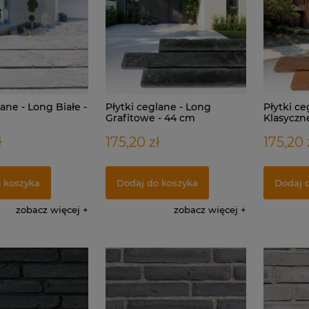
lane - Long Białe -
Płytki ceglane - Long
Płytki ce
Grafitowe - 44 cm
Klasyczn
ł
175,20 zł
175,20 
 koszyka
Dodaj do koszyka
Dodaj 
zobacz więcej
zobacz więcej