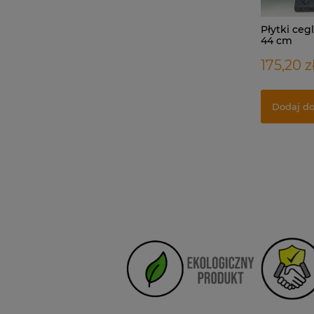
Płytki ceg
44 cm
175,20 z
Dodaj do