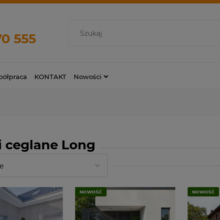
70 555
ółpraca
KONTAKT
Nowości
i ceglane Long
NOWOŚĆ
NOWOŚĆ