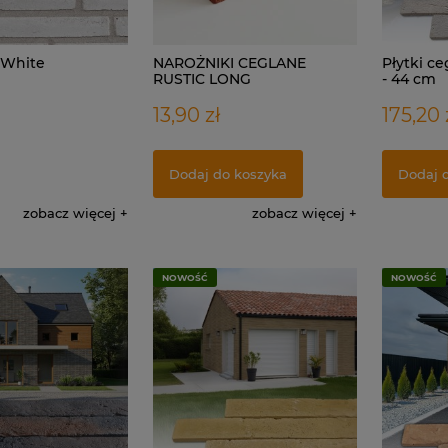
 White
NAROŻNIKI CEGLANE
Płytki c
RUSTIC LONG
- 44 cm
13,90 zł
175,20 
Dodaj do koszyka
Dodaj 
zobacz więcej
zobacz więcej
NOWOŚĆ
NOWOŚĆ