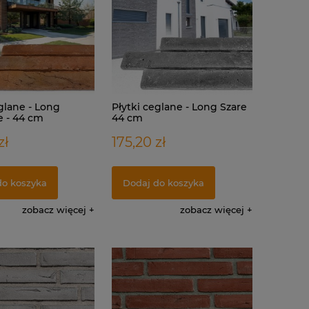
glane - Long
Płytki ceglane - Long Szare
e - 44 cm
44 cm
zł
175,20 zł
do koszyka
Dodaj do koszyka
zobacz więcej
zobacz więcej