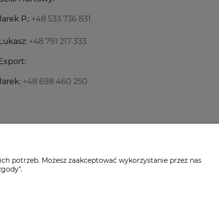
Jarek P.:
+48 533 736 831
Łukasz:
+48 791 217 333
Export:
Jarek:
+48 698 460 250
ich potrzeb. Możesz zaakceptować wykorzystanie przez nas
zgody".