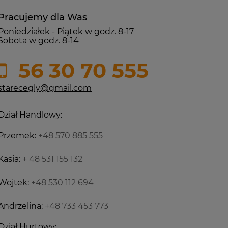
Pracujemy dla Was
Poniedziałek - Piątek w godz. 8-17
Sobota w godz. 8-14
56 30 70 555
starecegly@gmail.com
Dział Handlowy:
Przemek:
+48 570 885 555
Kasia:
+ 48 531 155 132
Wojtek:
+48 530 112 694
Andrzelina:
+48 733 453 773
Dział Hurtowy: