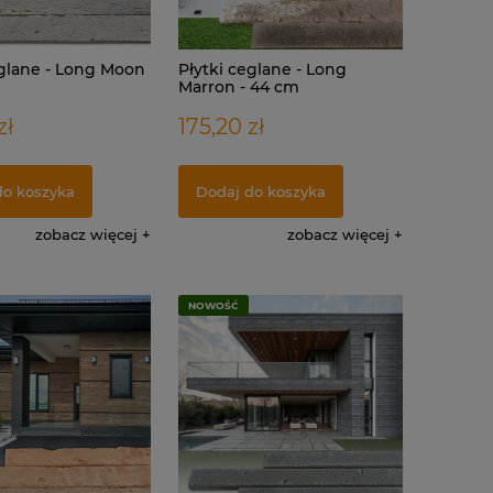
eglane - Long Moon
Płytki ceglane - Long
Marron - 44 cm
zł
175,20 zł
do koszyka
Dodaj do koszyka
zobacz więcej
zobacz więcej
NOWOŚĆ