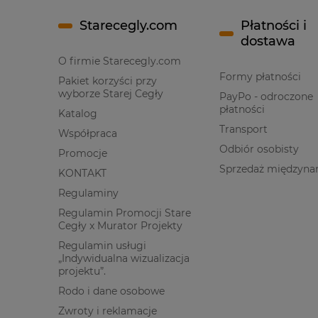
Starecegly.com
Płatności i
dostawa
O firmie Starecegly.com
Formy płatności
Pakiet korzyści przy
wyborze Starej Cegły
PayPo - odroczone
płatności
Katalog
Transport
Współpraca
Odbiór osobisty
Promocje
Sprzedaż międzyna
KONTAKT
Regulaminy
Regulamin Promocji Stare
Cegły x Murator Projekty
Regulamin usługi
„Indywidualna wizualizacja
projektu”.
Rodo i dane osobowe
Zwroty i reklamacje