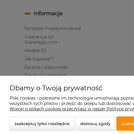
Informacje
Sprzedaż międzynarodowa
Gwarancja od
Starecegly.com
Modele 3D
Jak kupować?
Pytania i odpowiedzi
Jak do nas dojechać
Dbamy o Twoją prywatność
Pliki cookies i pokrewne im technologie umożliwiają popr
wszystkich tych plików i przejść do sklepu lub dostosować u
© 2026 starecegly.com. Wszelkie prawa zastrzeżone.
Więcej o plikach cookies przeczytasz w naszej Polityce pry
Styl graficzny ShopGadget.pl
Sklep internetowy Shope
zaakceptuj tylko niezbędne
dostosuj zgody
zaakce