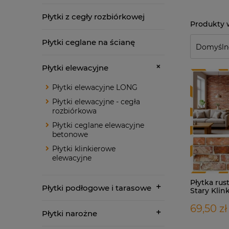
Płytki z cegły rozbiórkowej
Płytki ceglane na ścianę
Płytki elewacyjne
Płytki elewacyjne LONG
Płytki elewacyjne - cegła
rozbiórkowa
Płytki ceglane elewacyjne
betonowe
Płytki klinkierowe
elewacyjne
Płytka rus
Płytki podłogowe i tarasowe
Stary Klin
69,50 zł
Płytki narożne