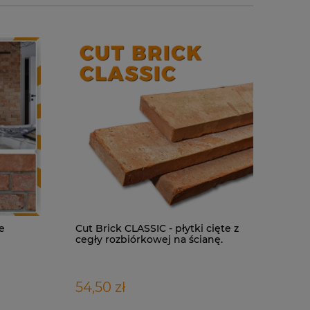
ie
Cut Brick CLASSIC - płytki cięte z
cegły rozbiórkowej na ścianę.
Indywidualna wizualizacja projektu
Płytki ce
Beige - 4
54,50 zł
399,00 zł
175,20 z