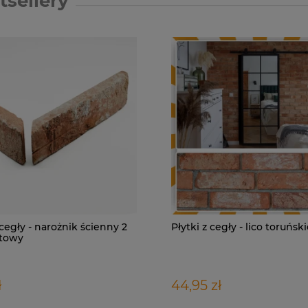
tsellery
 cegły - narożnik ścienny 2
Płytki z cegły - lico toruńsk
towy
ł
44,95 zł