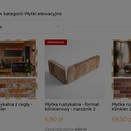
Płytki elewacyjne
PROMOCJA
tykalna z cegły -
Płytka rustykalna - format
Płytka ru
kier
klinkierowy - narożnik 2
Klinkier
elementowy
6,90 zł
69,50 z
Cena regularna:
8,50 zł