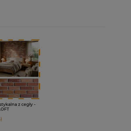
stykalna z cegły -
 LOFT
ł