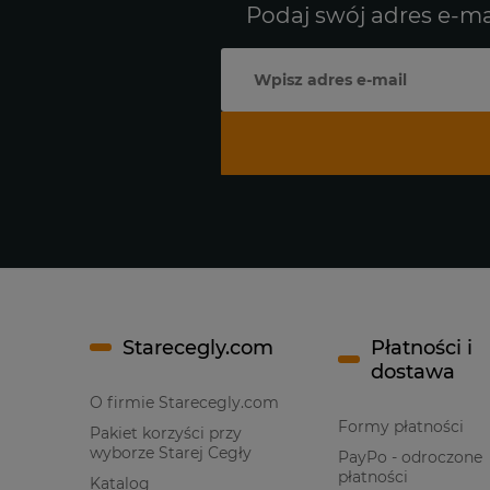
Podaj swój adres e-ma
Starecegly.com
Płatności i
dostawa
O firmie Starecegly.com
Formy płatności
Pakiet korzyści przy
wyborze Starej Cegły
PayPo - odroczone
płatności
Katalog