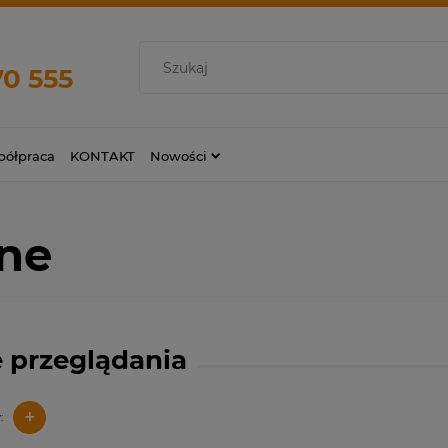
70 555
ółpraca
KONTAKT
Nowości
jne
 przeglądania
+
: