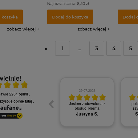
Najniższa cena:
8,50 zł
 koszyka
Dodaj do koszyka
Dodaj 
zobacz więcej
zobacz więcej
«
1
...
3
4
5
ietnie!
rednia 4.8 na 5
30.07.2026
29.07.2026
stawie
2261 opinii
.
szystkie opinie
tutaj
.
Obsługa klienta na
Jestem zadowolona z
pol
najwyższym poziomie
obsługi klienta
sz
Karolina R.
Justyna S.
S