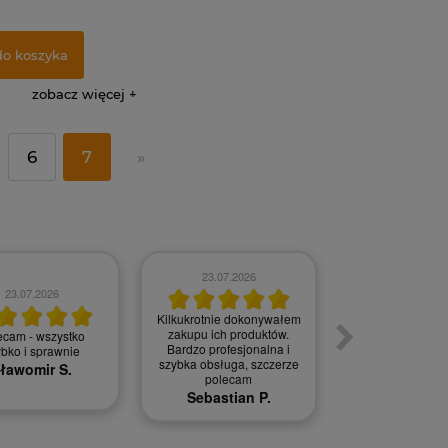
do koszyka
zobacz więcej
6
7
»
23.07.2026
23.07.2026
20.07.202
Kilkukrotnie dokonywałem
zakupu ich produktów.
ecam - wszystko
Bez zarzutu, 
Bardzo profesjonalna i
ybko i sprawnie
Jan S.
szybka obsługa, szczerze
ławomir S.
polecam
Sebastian P.