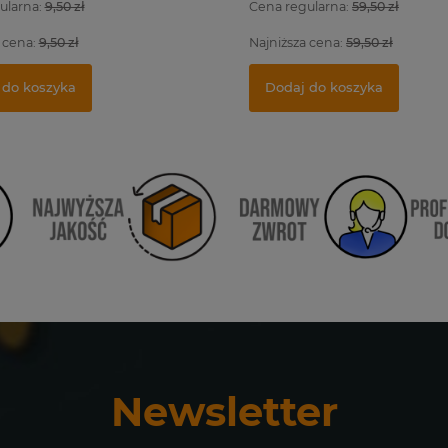
ularna:
9,50 zł
Cena regularna:
59,50 zł
 cena:
9,50 zł
Najniższa cena:
59,50 zł
 do koszyka
Dodaj do koszyka
Newsletter