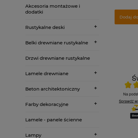
Akcesoria montażowe i
dodatki
Dodaj do
Rustykalne deski
Belki drewniane rustykalne
Drzwi drewniane rustykalne
Lamele drewniane
Św
Ocena ś
31.07.2026
Beton architektoniczny
31.07.2026
Na pod
Obsługa bez
Sprawdź w
Obsługa klienta na
Farby dekoracyjne
ba
zarzutu.Bardzo dobry i
najwyższym poziomie.
łatwy kontakt.
Edyta K.
RYSZARD D.
Lamele - panele ścienne
Lampy