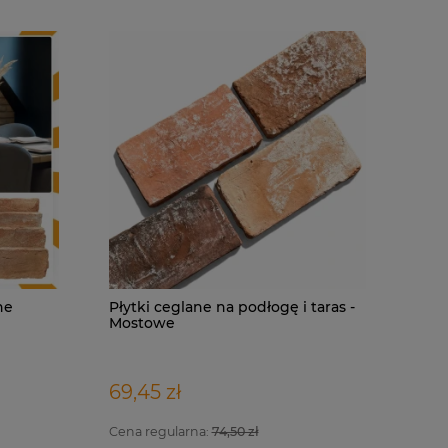
ne
Płytki ceglane na podłogę i taras -
Mostowe
Indywidualna wizualizacja projektu
Płytki ce
Beige - 4
69,45 zł
399,00 zł
175,20 z
Cena regularna:
74,50 zł