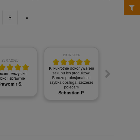
5
»
23.07.2026
23.07.2026
20.07.202
Kilkukrotnie dokonywałem
zakupu ich produktów.
ecam - wszystko
Bez zarzutu, 
Bardzo profesjonalna i
ybko i sprawnie
Jan S.
szybka obsługa, szczerze
ławomir S.
polecam
Sebastian P.