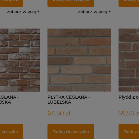
zobacz więcej
zobacz więcej
EGLANA -
PŁYTKA CEGLANA -
Płytki z 
JSKA
LUBELSKA
64,50 zł
59,50 z
 koszyka
Dodaj do koszyka
Dodaj 