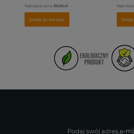
Najniższa cena:
89,50 zł
Najniższa
Dodaj do koszyka
Dodaj
Podaj swój adres e-ma