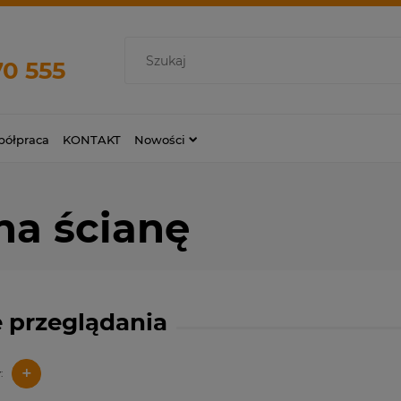
70 555
ółpraca
KONTAKT
Nowości
na ścianę
 przeglądania
+
: