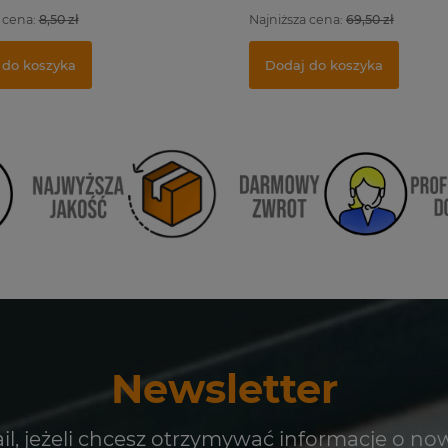
 cena:
8,50 zł
Najniższa cena:
69,50 zł
 do koszyka
Dodaj do koszyka
Newsletter
il, jeżeli chcesz otrzymywać informacje o no