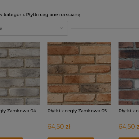
Płytki ceglane na ścianę
cegły Zamkowa 04
Płytki z cegły Zamkowa 05
Płytki z
64,50 zł
64,50 z