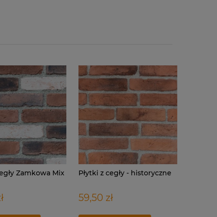
 cegły Zamkowa Mix
Płytki z cegły - historyczne
ł
59,50 zł