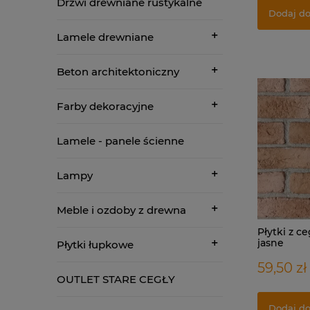
Drzwi drewniane rustykalne
Dodaj do
Lamele drewniane
Beton architektoniczny
Farby dekoracyjne
Lamele - panele ścienne
Lampy
Meble i ozdoby z drewna
Płytki z ce
jasne
Płytki łupkowe
59,50 zł
OUTLET STARE CEGŁY
Dodaj do