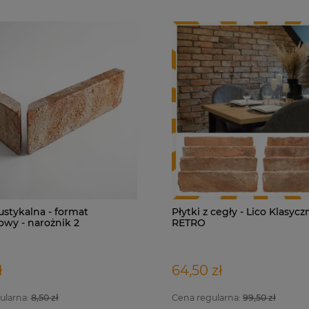
ustykalna - format
Płytki z cegły - Lico Klasycz
owy - narożnik 2
RETRO
towy
ł
64,50 zł
ularna:
8,50 zł
Cena regularna:
99,50 zł