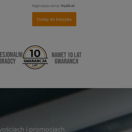
Najniższa cena:
74,50 zł
Dodaj do koszyka
Dodaj d
Dodaj do koszyka
wościach i promocjach.