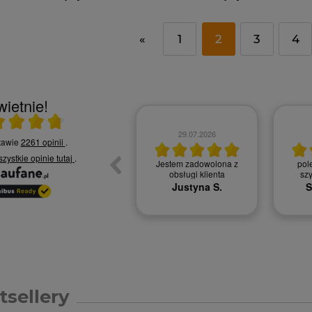
«
1
2
3
4
ietnie!
rednia 4.8 na 5
30.07.2026
29.07.2026
stawie
2261 opinii
.
szystkie opinie
tutaj
.
Obsługa klienta na
Jestem zadowolona z
pol
najwyższym poziomie
obsługi klienta
sz
Karolina R.
Justyna S.
S
tsellery