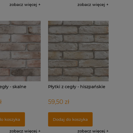
zobacz więcej
zobacz więcej
cegły - skalne
Płytki z cegły - hiszpańskie
ł
59,50 zł
do koszyka
Dodaj do koszyka
zobacz więcej
zobacz więcej