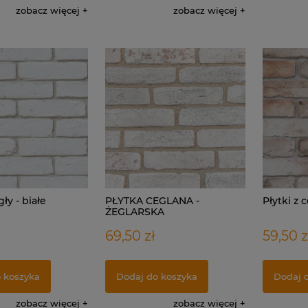
zobacz więcej
zobacz więcej
gły - białe
PŁYTKA CEGLANA -
Płytki z 
ŻEGLARSKA
69,50 zł
59,50 z
 koszyka
Dodaj do koszyka
Dodaj 
zobacz więcej
zobacz więcej