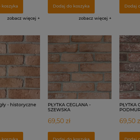
 koszyka
Dodaj do koszyka
Dodaj 
zobacz więcej
zobacz więcej
gły - historyczne
PŁYTKA CEGLANA -
PŁYTKA 
SZEWSKA
PODMU
69,50 zł
69,50 z
 koszyka
Dodaj do koszyka
Dodaj 