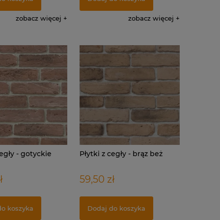
zobacz więcej
zobacz więcej
cegły - gotyckie
Płytki z cegły - brąz beż
ł
59,50 zł
do koszyka
Dodaj do koszyka