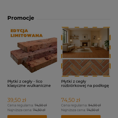
Promocje
Płytki z cegły - lico
Płytki z cegły
klasyczne wulkaniczne
rozbiórkowej na podłogę
– Terakota Loft
39,50 zł
74,50 zł
Cena regularna:
74,50 zł
Cena regularna:
94,50 zł
Najniższa cena:
74,50 zł
Najniższa cena:
74,50 zł