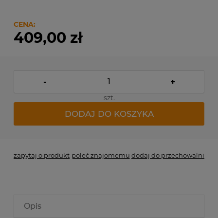
CENA:
409,00 zł
-
+
szt.
DODAJ DO KOSZYKA
zapytaj o produkt
poleć znajomemu
dodaj do przechowalni
Opis