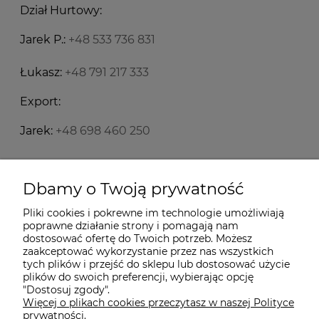
Dział Hurtowy:
Jarek P.:
+48 533 736 831
Łukasz:
+48 791 217 333
Export:
Jarek:
+48 698 460 250
Starecegly.com
Dbamy o Twoją prywatność
Pliki cookies i pokrewne im technologie umożliwiają
Płatności i dostawa
poprawne działanie strony i pomagają nam
dostosować ofertę do Twoich potrzeb. Możesz
zaakceptować wykorzystanie przez nas wszystkich
tych plików i przejść do sklepu lub dostosować użycie
Moje konto
plików do swoich preferencji, wybierając opcję
"Dostosuj zgody".
Więcej o plikach cookies przeczytasz w naszej Polityce
Informacje
prywatności.