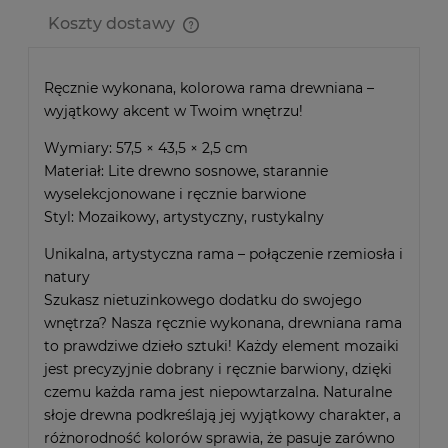
Koszty dostawy
Cena nie zawiera ewentualnych kosztów płatności
Ręcznie wykonana, kolorowa rama drewniana –
wyjątkowy akcent w Twoim wnętrzu!
Wymiary: 57,5 × 43,5 × 2,5 cm
Materiał: Lite drewno sosnowe, starannie
wyselekcjonowane i ręcznie barwione
Styl: Mozaikowy, artystyczny, rustykalny
Unikalna, artystyczna rama – połączenie rzemiosła i
natury
Szukasz nietuzinkowego dodatku do swojego
wnętrza? Nasza ręcznie wykonana, drewniana rama
to prawdziwe dzieło sztuki! Każdy element mozaiki
jest precyzyjnie dobrany i ręcznie barwiony, dzięki
czemu każda rama jest niepowtarzalna. Naturalne
słoje drewna podkreślają jej wyjątkowy charakter, a
różnorodność kolorów sprawia, że pasuje zarówno